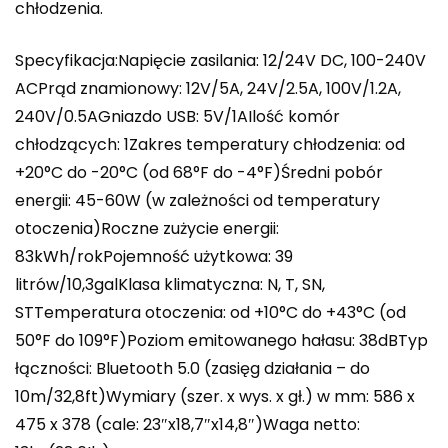
chłodzenia.
Specyfikacja:Napięcie zasilania: 12/24V DC, 100-240V
ACPrąd znamionowy: 12V/5A, 24V/2.5A, 100V/1.2A,
240V/0.5AGniazdo USB: 5V/1AIlość komór
chłodzących: 1Zakres temperatury chłodzenia: od
+20°C do -20°C (od 68°F do -4°F)Średni pobór
energii: 45-60W (w zależności od temperatury
otoczenia)Roczne zużycie energii:
83kWh/rokPojemność użytkowa: 39
litrów/10,3galKlasa klimatyczna: N, T, SN,
STTemperatura otoczenia: od +10°C do +43°C (od
50°F do 109°F)Poziom emitowanego hałasu: 38dBTyp
łączności: Bluetooth 5.0 (zasięg działania – do
10m/32,8ft)Wymiary (szer. x wys. x gł.) w mm: 586 x
475 x 378 (cale: 23″x18,7″x14,8″)Waga netto: