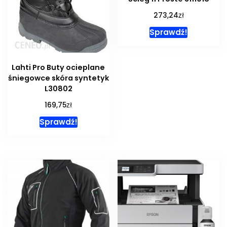
zł
273,24
Sprawdź!
Lahti Pro Buty ocieplane
śniegowce skóra syntetyk
L30802
zł
169,75
Sprawdź!