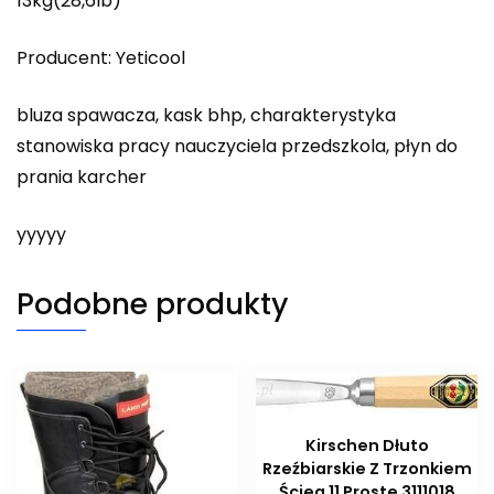
13kg(28,6Ib)
Producent: Yeticool
bluza spawacza, kask bhp, charakterystyka
stanowiska pracy nauczyciela przedszkola, płyn do
prania karcher
yyyyy
Podobne produkty
Kirschen Dłuto
Rzeźbiarskie Z Trzonkiem
Ścieg 11 Proste 3111018