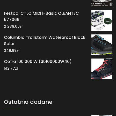
Festool CTLC MIDI I-Basic CLEANTEC
577066
zł
2 239,00
Columbia Trailstorm Waterproof Black
Solar
zł
349,99
Cofra 100 000.W (35100000W46)
zł
512,77
Ostatnio dodane