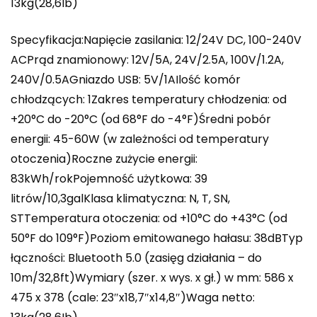
13kg(28,6Ib)
Specyfikacja:Napięcie zasilania: 12/24V DC, 100-240V
ACPrąd znamionowy: 12V/5A, 24V/2.5A, 100V/1.2A,
240V/0.5AGniazdo USB: 5V/1AIlość komór
chłodzących: 1Zakres temperatury chłodzenia: od
+20°C do -20°C (od 68°F do -4°F)Średni pobór
energii: 45-60W (w zależności od temperatury
otoczenia)Roczne zużycie energii:
83kWh/rokPojemność użytkowa: 39
litrów/10,3galKlasa klimatyczna: N, T, SN,
STTemperatura otoczenia: od +10°C do +43°C (od
50°F do 109°F)Poziom emitowanego hałasu: 38dBTyp
łączności: Bluetooth 5.0 (zasięg działania – do
10m/32,8ft)Wymiary (szer. x wys. x gł.) w mm: 586 x
475 x 378 (cale: 23″x18,7″x14,8″)Waga netto: