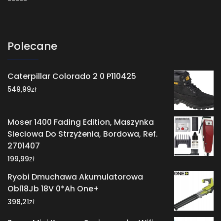
Polecane
Caterpillar Colorado 2 0 P110425
zł
549,99
Moser 1400 Fading Edition, Maszynka
Sieciowa Do Strzyżenia, Bordowa, Ref.
2701407
zł
199,99
Ryobi Dmuchawa Akumulatorowa
Obl18Jb 18V 0*Ah One+
zł
398,21