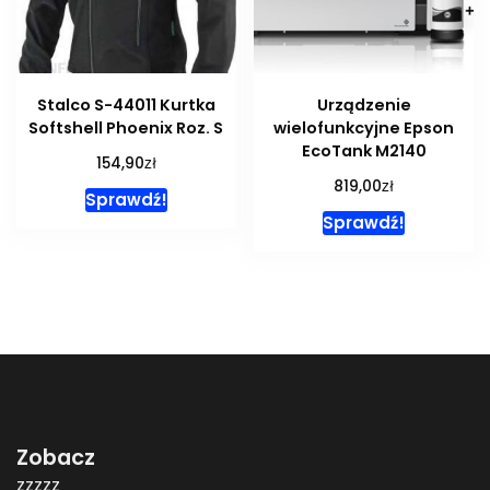
Stalco S-44011 Kurtka
Urządzenie
Softshell Phoenix Roz. S
wielofunkcyjne Epson
EcoTank M2140
zł
154,90
zł
819,00
Sprawdź!
Sprawdź!
Zobacz
zzzzz