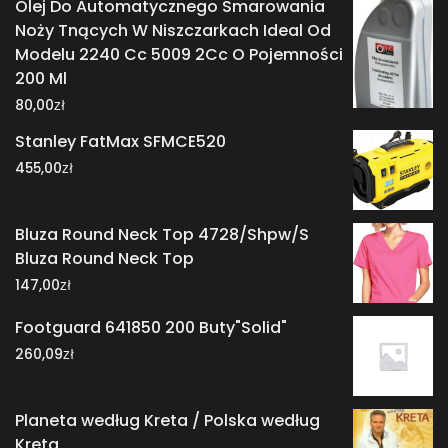
Olej Do Automatycznego Smarowania
Noży Tnących W Niszczarkach Ideal Od
Modelu 2240 Cc 5009 2Cc O Pojemności
200 Ml
zł
80,00
Stanley FatMax SFMCE520
zł
455,00
Bluza Round Neck Top 4728/Shpw/S
Bluza Round Neck Top
zł
147,00
Footguard 641850 200 Buty"Solid"
zł
260,09
Planeta według Kreta / Polska według
Kreta