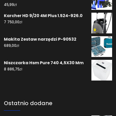
zł
45,99
Karcher HD 9/20 4M Plus 1.524-926.0
zł
7 750,00
Makita Zestaw narzędzi P-90532
zł
689,00
Niszczarka Hsm Pure 740 4,5X30 Mm
zł
8 886,75
Ostatnio dodane