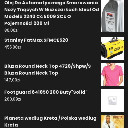
Olej Do Automatycznego Smarowania
Noży Tnących W Niszczarkach Ideal Od
Modelu 2240 Cc 5009 2Cc O
Pojemności 200 Ml
zł
80,00
Stanley FatMax SFMCE520
zł
455,00
Bluza Round Neck Top 4728/Shpw/S
Bluza Round Neck Top
zł
147,00
Footguard 641850 200 Buty"Solid"
zł
260,09
Planeta według Kreta / Polska według
Kreta