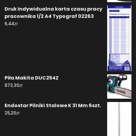
Druk Indywidualna karta czasu pracy
pracownika 1/2 A4 Typograf 02263
zł
6,44
Piła Makita DUC254Z
zł
873,30
Endostar Pilniki Stalowe K 31 Mm 6szt.
zł
25,20