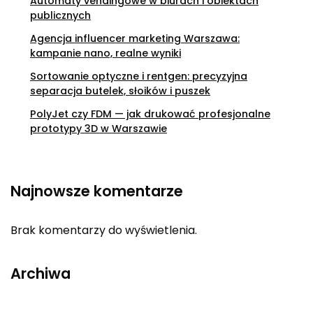
Automaty vendingowe w biurach i obiektach
publicznych
Agencja influencer marketing Warszawa:
kampanie nano, realne wyniki
Sortowanie optyczne i rentgen: precyzyjna
separacja butelek, słoików i puszek
PolyJet czy FDM — jak drukować profesjonalne
prototypy 3D w Warszawie
Najnowsze komentarze
Brak komentarzy do wyświetlenia.
Archiwa