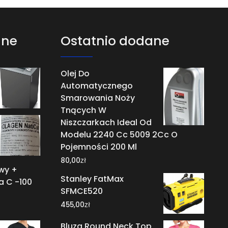
ane
Ostatnio dodane
Olej Do
Automatycznego
Smarowania Noży
Tnących W
Niszczarkach Ideal Od
Modelu 2240 Cc 5009 2Cc O
Pojemności 200 Ml
zł
80,00
wy +
Stanley FatMax
a C -100
SFMCE520
zł
455,00
Bluza Round Neck Top