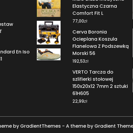
Elastyczna Czarna
Comfort Fit L
zł
77,00
estaw
T
Cerva Boronia
Ocieplana Koszula
Flanelowa Z Podszewką
ndard En Iso
Morski 56
1
zł
192,53
VERTO Tarcza do
szlifierki stołowej
150x20x12 7mm 2 sztuki
61H605
zł
22,99
heme by GradientThemes - A theme by Gradient Them