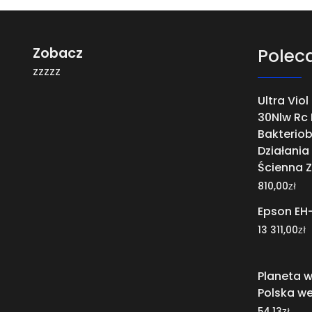
Zobacz
Polec
zzzzz
Ultra Viol
30Nlw Rc
Bakteriob
Działania
Ścienna Z
zł
810,00
Epson E
zł
13 311,00
Planeta w
Polska we
zł
54,13