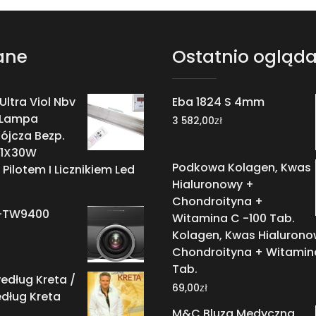
ane
Ostatnio ogląd
 Ultra Viol Nbv
Eba 1824 S 4mm
 Lampa
zł
3 582,00
ójcza Bezp.
 1X30W
Podkowa Kolagen, Kwas
 Pilotem I Licznikiem Led
Hialuronowy +
Chondroityna +
H-TW9400
Witamina C -100 Tab.
Kolagen, Kwas Hialurono
Chondroityna + Witamin
Tab.
edług Kreta /
zł
69,00
dług Kreta
M&C Bluza Medyczna