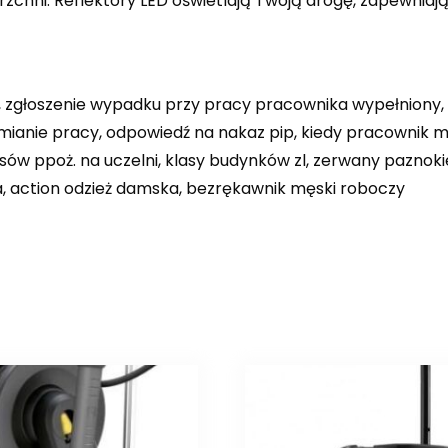
zchni. Reflektory LED oświetlają Twoją drogę, zapewniaj
, zgłoszenie wypadku przy pracy pracownika wypełniony, 
y zmianie pracy, odpowiedź na nakaz pip, kiedy pracowni
ów ppoż. na uczelni, klasy budynków zl, zerwany paznokie
 action odzież damska, bezrękawnik męski roboczy