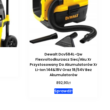
Dewalt Dcv584L-Qw
Flexvoltodkurzacz Siec/Aku Xr
Przystosowany Do Akumulatorów Xr
Li-Ion 144&18V Oraz 18/54V Bez
Akumulatorów
zł
892,90
Sprawdź!