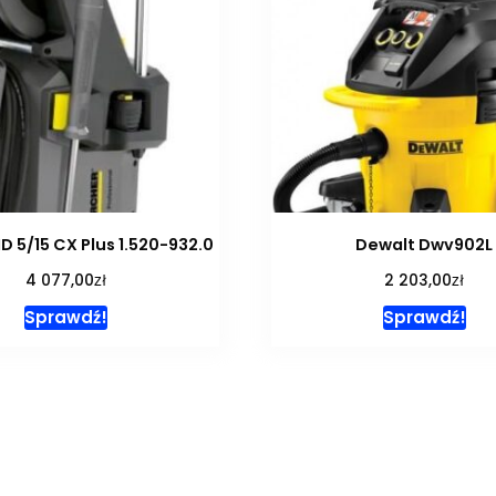
D 5/15 CX Plus 1.520-932.0
Dewalt Dwv902L
zł
zł
4 077,00
2 203,00
Sprawdź!
Sprawdź!