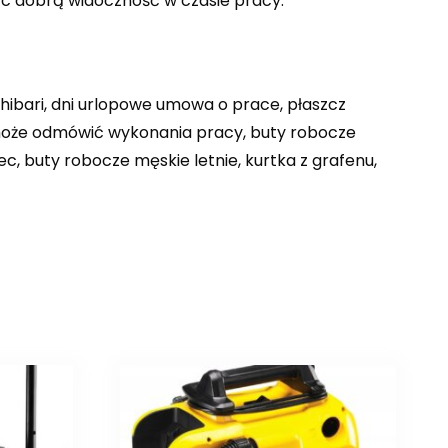
ąc dobrą widoczność w czasie pracy.
hibari, dni urlopowe umowa o prace, płaszcz
k może odmówić wykonania pracy, buty robocze
c, buty robocze męskie letnie, kurtka z grafenu,