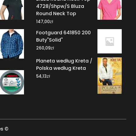
4728/Shpw/S Bluza
Round Neck Top
zł
147,00
Footguard 641850 200
Buty"Solid"
zł
260,09
Planeta według Kreta /
Polska według Kreta
zł
54,13
es ©