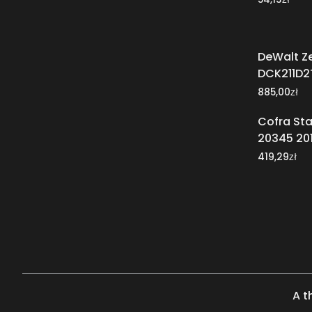
DeWalt Z
DCK211D2
zł
885,00
Cofra Sta
20345 201
zł
419,29
A t