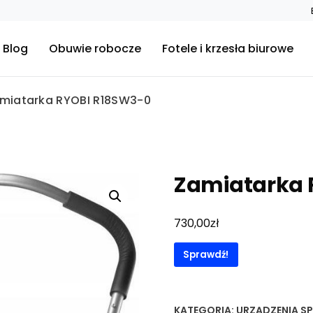
Blog
Obuwie robocze
Fotele i krzesła biurowe
miatarka RYOBI R18SW3-0
Zamiatarka 
zł
730,00
Sprawdź!
KATEGORIA:
URZĄDZENIA S