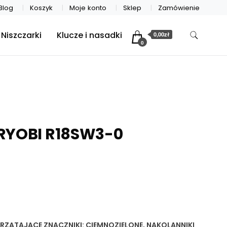
Blog
Koszyk
Moje konto
Sklep
Zamówienie
Niszczarki
Klucze i nasadki
0,00zł
0
RYOBI R18SW3-0
PRZĄTAJĄCE
ZNACZNIKI:
CIEMNOZIELONE
,
NAKOLANNIKI