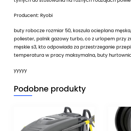
tylnych do stosowania na różnych rodzajach powier
Producent: Ryobi
buty robocze rozmiar 50, koszula ocieplana męska
poliester, palnik gazowy turbo, co z urlopem prz
męskie s3, kto odpowiada za przestrzeganie przepis
temperatura w pracy maksymalna, buty hurtownia,
yyyyy
Podobne produkty