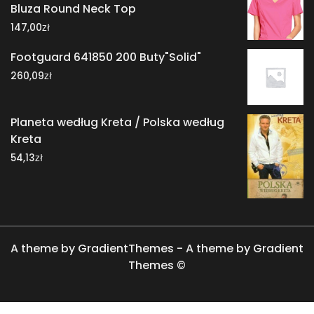
Bluza Round Neck Top
zł
147,00
Footguard 641850 200 Buty"Solid"
zł
260,09
Planeta według Kreta / Polska według
Kreta
zł
54,13
A theme by GradientThemes - A theme by Gradient
Themes ©