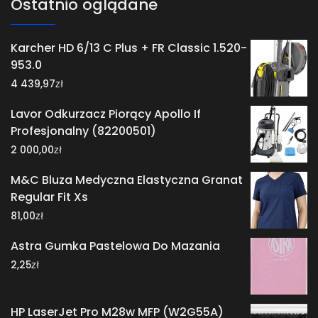
Ostatnio oglądane
Karcher HD 6/13 C Plus + FR Classic 1.520-
953.0
zł
4 439,97
Lavor Odkurzacz Piorący Apollo If
Profesjonalny (82200501)
zł
2 000,00
M&C Bluza Medyczna Elastyczna Granat
Regular Fit Xs
zł
81,00
Astra Gumka Pastelowa Do Mazania
zł
2,25
HP LaserJet Pro M28w MFP (W2G55A)