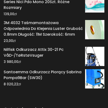
Series Nici Pdo Mono 20Szt. Różne
Rozmiary
zł
139,00
3M 4032 Taśmamontażowa
Odpowiednia Do Klejenia Luster Grubość
0.8mm Długość: 11M Szerokość: 6mm
zł
23,00
Nilfisk Odkurzacz Attix 30-21 Pc
VåD-/TøRstøVsuger
zł
3 980,00
Santoemma Odkurzacz Piorący Sabrina
Pompa9Bar (SW30)
zł
8 020,22