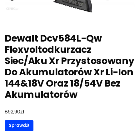
Dewalt Dcv584L-Qw
Flexvoltodkurzacz
Siec/Aku Xr Przystosowany
Do Akumulatorów Xr Li-Ion
144&18V Oraz 18/54V Bez
Akumulatorów
zł
892,90
Sprawdź!