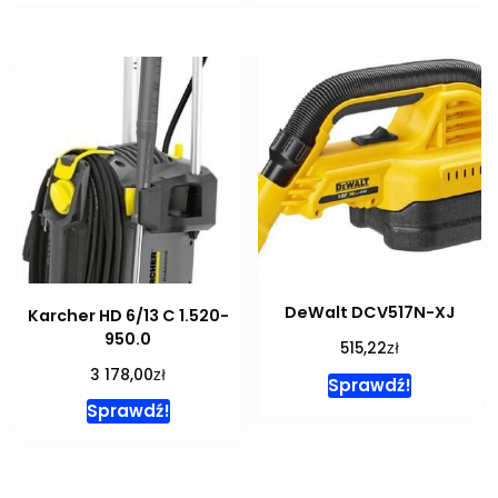
DeWalt DCV517N-XJ
Karcher HD 6/13 C 1.520-
950.0
zł
515,22
zł
3 178,00
Sprawdź!
Sprawdź!