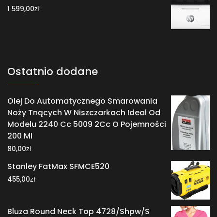
zł
1 599,00
Ostatnio dodane
Olej Do Automatycznego Smarowania
Noży Tnących W Niszczarkach Ideal Od
Modelu 2240 Cc 5009 2Cc O Pojemności
200 Ml
zł
80,00
Stanley FatMax SFMCE520
zł
455,00
Bluza Round Neck Top 4728/Shpw/S