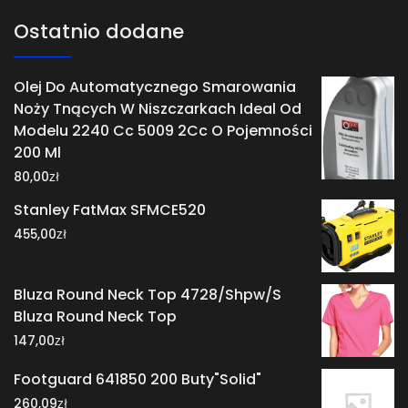
Ostatnio dodane
Olej Do Automatycznego Smarowania
Noży Tnących W Niszczarkach Ideal Od
Modelu 2240 Cc 5009 2Cc O Pojemności
200 Ml
zł
80,00
Stanley FatMax SFMCE520
zł
455,00
Bluza Round Neck Top 4728/Shpw/S
Bluza Round Neck Top
zł
147,00
Footguard 641850 200 Buty"Solid"
zł
260,09