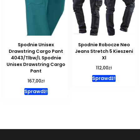
Spodnie Unisex
Spodnie Robocze Neo
Drawstring Cargo Pant
Jeans Stretch 5 Kieszeni
4043/Tlbw/L Spodnie
Xl
Unisex Drawstring Cargo
zł
112,00
Pant
Sprawdź!
zł
167,00
Sprawdź!