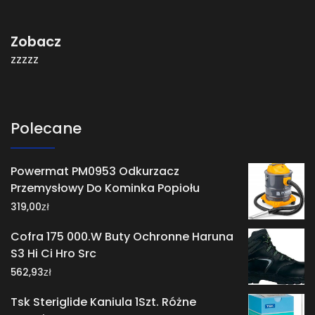
Zobacz
zzzzz
Polecane
Powermat PM0953 Odkurzacz
Przemysłowy Do Kominka Popiołu
zł
319,00
Cofra 175 000.W Buty Ochronne Haruna
S3 Hi Ci Hro Src
zł
562,93
Tsk Steriglide Kaniula 1Szt. Różne