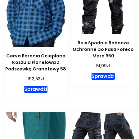
Reis Spodnie Robocze
Ochronne Do Pasa Foreco
Moro R50
Cerva Boronia Ocieplana
Koszula Flanelowa Z
zł
51,99
Podszewką Granatowy 58
Sprawdź!
zł
192,53
Sprawdź!