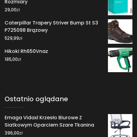
Rozmiary
zł
29,00
Caterpillar Trapery Striver Bump St S3
P725098 Brązowy
zł
529,99
Hikoki Rh650Vnaz
zł
185,00
Ostatnio oglądane
Emaga Vidaxl Krzesło Biurowe Z
Siatkowym Oparciem Szare Tkanina
zł
396,00