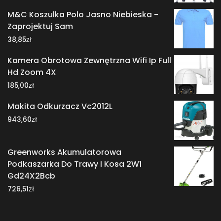
M&C Koszulka Polo Jasno Niebieska -
Zaprojektuj Sam
zł
38,85
Kamera Obrotowa Zewnętrzna Wifi Ip Full
Hd Zoom 4X
zł
185,00
Makita Odkurzacz Vc2012L
zł
943,60
Greenworks Akumulatorowa
Podkaszarka Do Trawy I Kosa 2W1
Gd24X2Bcb
zł
726,51