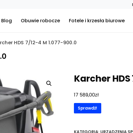
Blog
Obuwie robocze
Fotele i krzesła biurowe
rcher HDS 7/12-4 M 1.077-900.0
.0
Karcher HDS 
zł
17 589,00
Sprawdź!
KATEGORIA:
URZĄDZENIA S