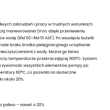
żliwych zabrudzeń i pracy w trudnych warunkach.
ią manewrowania (m.in. dzięki przeniesieniu
 wodę (RM 110 i RM 111 ASF). Po wsunięciu butelki
 razie braku środka pielęgnacyjnego urządzenie
nieczyszczeniami z wody. Można go łatwo
k przy temperaturze przekraczającej 300°C. System
łuża żywotność wszystkich elementów pompy po
peratury 60°C, co pozwala na skuteczne
do około 20%.
z paliwo – nawet o 20%