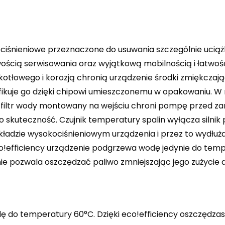
ociśnieniowe przeznaczone do usuwania szczególnie ucią
wością serwisowania oraz wyjątkową mobilnością i łatwośc
otłowego i korozją chronią urządzenie środki zmiękczające
fikuje go dzięki chipowi umieszczonemu w opakowaniu. W
y filtr wody montowany na wejściu chroni pompę przed za
o skuteczność. Czujnik temperatury spalin wyłącza silni
w układzie wysokociśnieniowym urządzenia i przez to wyd
eco!efficiency urządzenie podgrzewa wodę jedynie do tem
ie pozwala oszczędzać paliwo zmniejszając jego zużycie 
ę do temperatury 60°C. Dzięki eco!efficiency oszczędzas