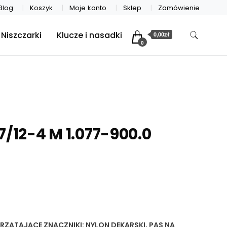
Blog
Koszyk
Moje konto
Sklep
Zamówienie
Niszczarki
Klucze i nasadki
0,00zł
0
7/12-4 M 1.077-900.0
PRZĄTAJĄCE
ZNACZNIKI:
NYLON DEKARSKI
,
PAS NA