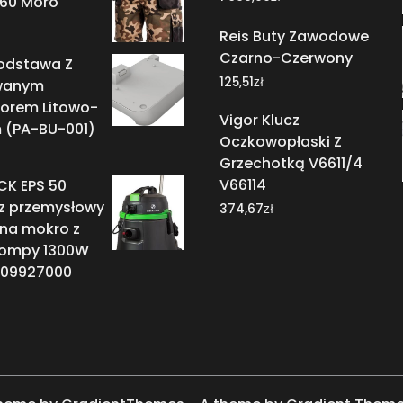
60 Moro
Reis Buty Zawodowe
Czarno-Czerwony
Podstawa Z
zł
125,51
wanym
orem Litowo-
Vigor Klucz
(PA-BU-001)
Oczkowopłaski Z
Grzechotką V6611/4
V66114
CK EPS 50
z przemysłowy
zł
374,67
 na mokro z
pompy 1300W
 09927000