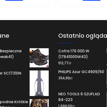
ane
Ostatnio ogląd
 Bezpieczne
Cofra 176 000.W
peak41)
(17641000W43)
zł
512,77
PHILIPS Azur GC4909/60
er SC17310N
zł
354,99
NEO TOOLS 6 SZUFLAD
84-223
podnie Krótkie
zł
1 699,00