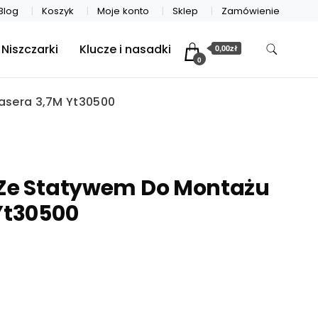
Blog
Koszyk
Moje konto
Sklep
Zamówienie
Niszczarki
Klucze i nasadki
0,00zł
0
asera 3,7M Yt30500
 Ze Statywem Do Montażu
Yt30500