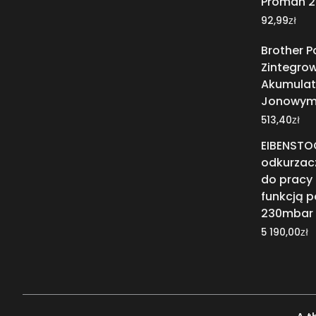
Proman 2
zł
92,99
Brother 
Zintegro
Akumulat
Jonowym 
zł
513,40
EIBENSTO
odkurzac
do pracy
funkcją 
230mbar
zł
5 190,00