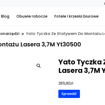
Blog
Obuwie robocze
Fotele i krzesła biurowe
ronarzędzi
Yato Tyczka Ze Statywem Do Montażu L
ontażu Lasera 3,7M Yt30500
Yato Tyczka
Lasera 3,7M 
zł
285,90
Sprawdź!