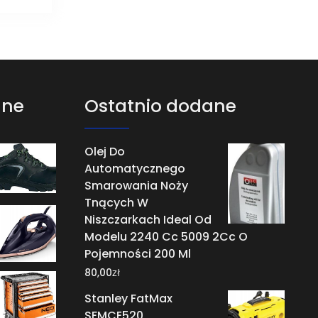
ane
Ostatnio dodane
Olej Do
Automatycznego
Smarowania Noży
Tnących W
Niszczarkach Ideal Od
Modelu 2240 Cc 5009 2Cc O
Pojemności 200 Ml
zł
80,00
Stanley FatMax
SFMCE520