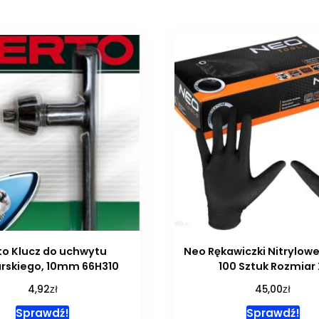
to Klucz do uchwytu
Neo Rękawiczki Nitrylow
arskiego, 10mm 66H310
100 Sztuk Rozmiar 
zł
zł
4,92
45,00
Sprawdź!
Sprawdź!