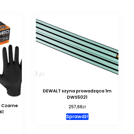
DEWALT szyna prowadząca 1m
DWS5021
e Czarne
zł
257,66
Xl
Sprawdź!