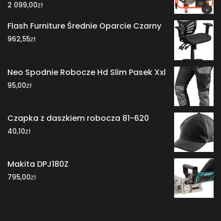
zł
2 099,00
Flash Furniture Średnie Oparcie Czarny
zł
962,55
Neo Spodnie Robocze Hd Slim Pasek Xxl
zł
95,00
Czapka z daszkiem robocza 81-620
zł
40,10
Makita DPJ180Z
zł
795,00