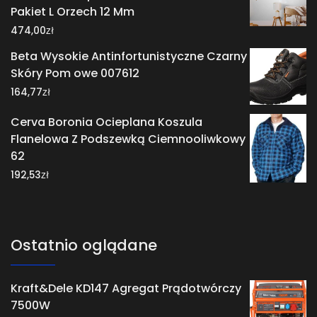
Pakiet L Orzech 12 Mm
zł
474,00
Beta Wysokie Antinfortunistyczne Czarny
Skóry Pom owe 007612
zł
164,77
Cerva Boronia Ocieplana Koszula
Flanelowa Z Podszewką Ciemnooliwkowy
62
zł
192,53
Ostatnio oglądane
Kraft&Dele KD147 Agregat Prądotwórczy
7500W