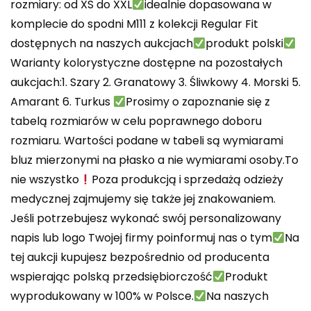
rozmiary: od XS do XXL
idealnie dopasowana w
komplecie do spodni M111 z kolekcji Regular Fit
dostępnych na naszych aukcjach
produkt polski
Warianty kolorystyczne dostępne na pozostałych
aukcjach:1. Szary 2. Granatowy 3. Śliwkowy 4. Morski 5.
Amarant 6. Turkus
Prosimy o zapoznanie się z
tabelą rozmiarów w celu poprawnego doboru
rozmiaru. Wartości podane w tabeli są wymiarami
bluz mierzonymi na płasko a nie wymiarami osoby.To
nie wszystko
Poza produkcją i sprzedażą odzieży
medycznej zajmujemy się także jej znakowaniem.
Jeśli potrzebujesz wykonać swój personalizowany
napis lub logo Twojej firmy poinformuj nas o tym
Na
tej aukcji kupujesz bezpośrednio od producenta
wspierając polską przedsiębiorczość
Produkt
wyprodukowany w 100% w Polsce.
Na naszych