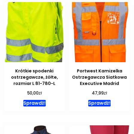
Krótkie spodenki
Portwest Kamizelka
ostrzegawcze, żółte,
Ostrzegawcza Siatkowa
rozmiar L 81-780-L
Executive Madrid
zł
zł
50,00
47,99
Sprawdź!
Sprawdź!