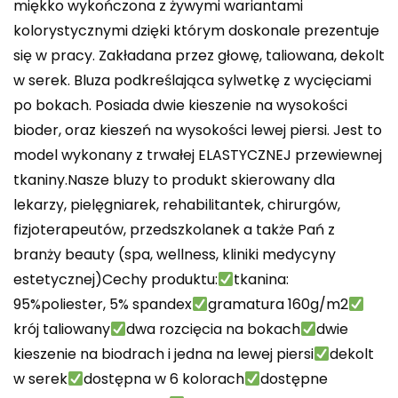
miękko wykończona z żywymi wariantami
kolorystycznymi dzięki którym doskonale prezentuje
się w pracy. Zakładana przez głowę, taliowana, dekolt
w serek. Bluza podkreślająca sylwetkę z wycięciami
po bokach. Posiada dwie kieszenie na wysokości
bioder, oraz kieszeń na wysokości lewej piersi. Jest to
model wykonany z trwałej ELASTYCZNEJ przewiewnej
tkaniny.Nasze bluzy to produkt skierowany dla
lekarzy, pielęgniarek, rehabilitantek, chirurgów,
fizjoterapeutów, przedszkolanek a także Pań z
branży beauty (spa, wellness, kliniki medycyny
estetycznej)Cechy produktu:
tkanina:
95%poliester, 5% spandex
gramatura 160g/m2
krój taliowany
dwa rozcięcia na bokach
dwie
kieszenie na biodrach i jedna na lewej piersi
dekolt
w serek
dostępna w 6 kolorach
dostępne