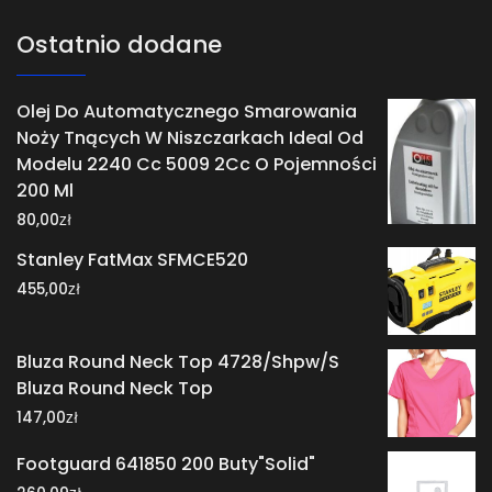
Ostatnio dodane
Olej Do Automatycznego Smarowania
Noży Tnących W Niszczarkach Ideal Od
Modelu 2240 Cc 5009 2Cc O Pojemności
200 Ml
zł
80,00
Stanley FatMax SFMCE520
zł
455,00
Bluza Round Neck Top 4728/Shpw/S
Bluza Round Neck Top
zł
147,00
Footguard 641850 200 Buty"Solid"