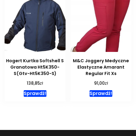
Hogert Kurtka Softshell S
M&C Joggery Medyczne
Granatowa Ht5K350-
Elastyczne Amarant
S(Gtv-Ht5K350-S)
Regular Fit Xs
zł
zł
138,85
91,00
Sprawdź!
Sprawdź!