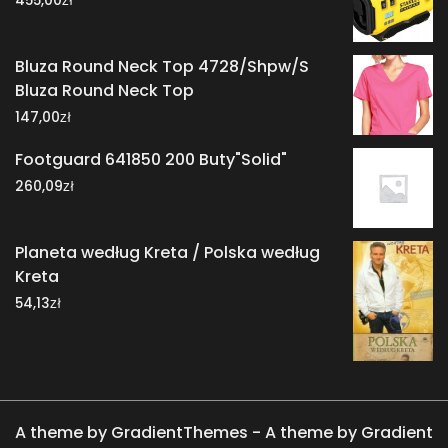
455,00
Bluza Round Neck Top 4728/Shpw/S
Bluza Round Neck Top
zł
147,00
Footguard 641850 200 Buty"Solid"
zł
260,09
Planeta według Kreta / Polska według
Kreta
zł
54,13
A theme by GradientThemes - A theme by Gradient