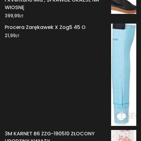
WIOSNĘ
zł
399,99
Procera Zarękawek X Zog5 45 O
zł
21,99
3M KARNET B6 ZZG-190510 ZŁOCONY