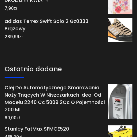
URODZINY KWIATY
zł
7,90
adidas Terrex Swift Solo 2 Gz0333
Brązowy
zł
289,99
Ostatnio dodane
Olej Do Automatycznego Smarowania
Noży Tnących W Niszczarkach Ideal Od
Modelu 2240 Cc 5009 2Cc O Pojemności
200 Ml
zł
80,00
Stanley FatMax SFMCE520
zł