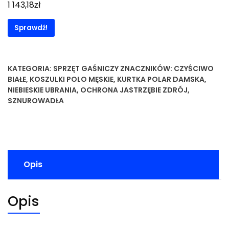
zł
1 143,18
Sprawdź!
KATEGORIA:
SPRZĘT GAŚNICZY
ZNACZNIKÓW:
CZYŚCIWO
BIAŁE
,
KOSZULKI POLO MĘSKIE
,
KURTKA POLAR DAMSKA
,
NIEBIESKIE UBRANIA
,
OCHRONA JASTRZĘBIE ZDRÓJ
,
SZNUROWADŁA
Opis
Opis