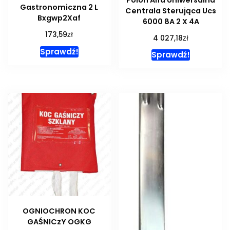
Gastronomiczna 2 L
Centrala Sterująca Ucs
Bxgwp2Xaf
6000 8A 2 X 4A
zł
173,59
zł
4 027,18
Sprawdź!
Sprawdź!
OGNIOCHRON KOC
GAŚNICzY OGKG