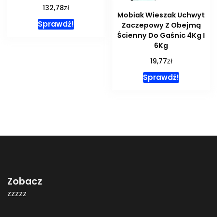
zł
132,78
Mobiak Wieszak Uchwyt
Sprawdź!
Zaczepowy Z Obejmą
Ścienny Do Gaśnic 4Kg I
6Kg
zł
19,77
Sprawdź!
Zobacz
zzzzz