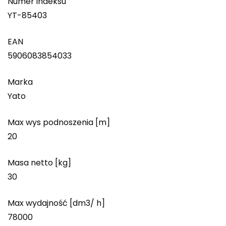
Numer indeksu
YT-85403
EAN
5906083854033
Marka
Yato
Max wys podnoszenia [m]
20
Masa netto [kg]
30
Max wydajność [dm3/ h]
78000