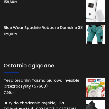
zł
158,60
Blue Wear Spodnie Robocze Damskie 38
zł
129,00
Ostatnio oglądane
Tesa tesafilm Taśma biurowa Invisible
przezroczysty (57660)
zł
7,99
Buty do chodzenia męskie, Fila
FXVentuno Mid , SPRAWDŹ OKAZJE NA