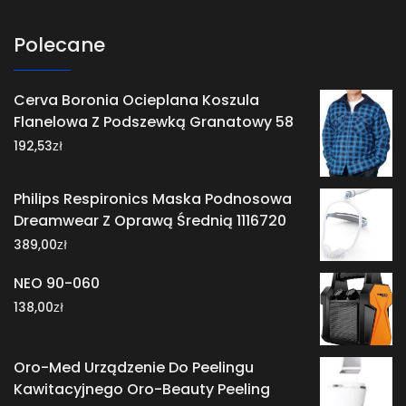
Polecane
Cerva Boronia Ocieplana Koszula
Flanelowa Z Podszewką Granatowy 58
zł
192,53
Philips Respironics Maska Podnosowa
Dreamwear Z Oprawą Średnią 1116720
zł
389,00
NEO 90-060
zł
138,00
Oro-Med Urządzenie Do Peelingu
Kawitacyjnego Oro-Beauty Peeling