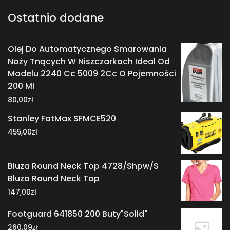
Ostatnio dodane
Olej Do Automatycznego Smarowania
Noży Tnących W Niszczarkach Ideal Od
Modelu 2240 Cc 5009 2Cc O Pojemności
200 Ml
zł
80,00
Stanley FatMax SFMCE520
zł
455,00
Bluza Round Neck Top 4728/Shpw/S
Bluza Round Neck Top
zł
147,00
Footguard 641850 200 Buty"Solid"
zł
260,09