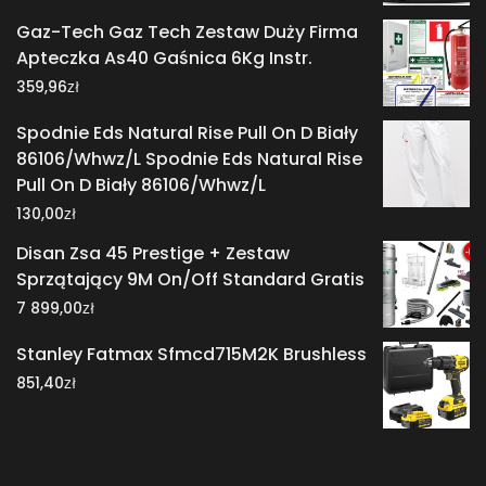
Gaz-Tech Gaz Tech Zestaw Duży Firma
Apteczka As40 Gaśnica 6Kg Instr.
zł
359,96
Spodnie Eds Natural Rise Pull On D Biały
86106/Whwz/L Spodnie Eds Natural Rise
Pull On D Biały 86106/Whwz/L
zł
130,00
Disan Zsa 45 Prestige + Zestaw
Sprzątający 9M On/Off Standard Gratis
zł
7 899,00
Stanley Fatmax Sfmcd715M2K Brushless
zł
851,40