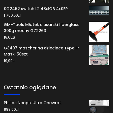
SG2452 switch L2 48x1GB 4xSFP
zł
1 760,50
GM-Tools Młotek ślusarski fiberglass
300g mocny G72263
zł
18,65
G3407 mascherina dziecięce Type Iir
Maski 50szt
zł
19,99
Ostatnio oglądane
Philips Neopix Ultra Onewrot.
zł
899,00