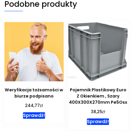
Podobne produkty
Weryfikacja tożsamości w
Pojemnik Plastikowy Euro
biurze podpisano
Z Okienkiem , Szary
400X300X270mm Pe5Osx
zł
244,77
zł
38,25
Sprawdź!
Sprawdź!