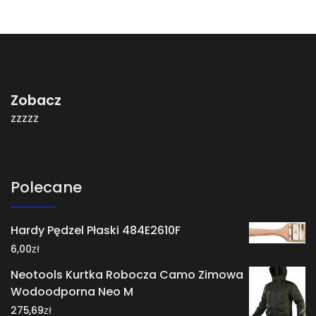
Zobacz
zzzzz
Polecane
Hardy Pędzel Płaski 484E2610F
zł
6,00
Neotools Kurtka Robocza Camo Zimowa
Wodoodporna Neo M
zł
275,69