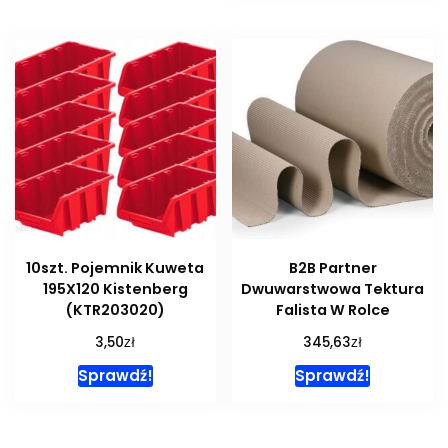
10szt. Pojemnik Kuweta
B2B Partner
195X120 Kistenberg
Dwuwarstwowa Tektura
(KTR203020)
Falista W Rolce
zł
zł
3,50
345,63
Sprawdź!
Sprawdź!