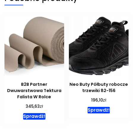
B2B Partner
Neo Buty Półbuty robocze
Dwuwarstwowa Tektura
trzewiki 82-156
Falista W Rolce
zł
196,10
zł
345,63
Sprawdź!
Sprawdź!