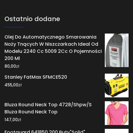
Ostatnio dodane
Olej Do Automatycznego Smarowania
Noży Tnących W Niszczarkach Ideal Od
Modelu 2240 Cc 5009 2Cc O Pojemności
200 Ml
zł
80,00
Stanley FatMax SFMCE520
zł
455,00
Bluza Round Neck Top 4728/Shpw/S
Bluza Round Neck Top
zł
147,00
Footguard 641850 200 Buty"Solid"