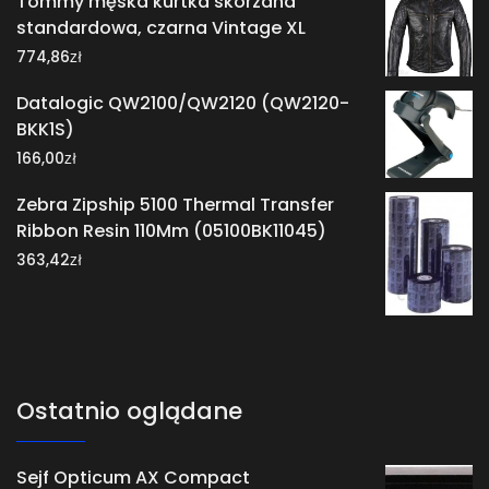
Tommy męska kurtka skórzana
standardowa, czarna Vintage XL
zł
774,86
Datalogic QW2100/QW2120 (QW2120-
BKK1S)
zł
166,00
Zebra Zipship 5100 Thermal Transfer
Ribbon Resin 110Mm (05100BK11045)
zł
363,42
Ostatnio oglądane
Sejf Opticum AX Compact