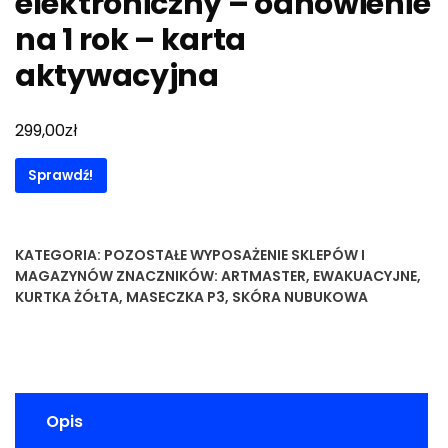
elektroniczny – odnowienie
na 1 rok – karta
aktywacyjna
zł
299,00
Sprawdź!
KATEGORIA:
POZOSTAŁE WYPOSAŻENIE SKLEPÓW I
MAGAZYNÓW
ZNACZNIKÓW:
ARTMASTER
,
EWAKUACYJNE
,
KURTKA ŻÓŁTA
,
MASECZKA P3
,
SKÓRA NUBUKOWA
Opis