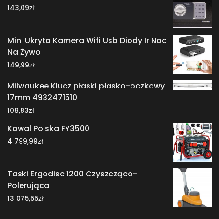
zł
143,09
Mini Ukryta Kamera Wifi Usb Diody Ir Noc
Na Żywo
zł
149,99
Milwaukee Klucz płaski płasko-oczkowy
17mm 4932471510
zł
108,83
Kowal Polska FY3500
zł
4 799,99
Taski Ergodisc 1200 Czyszcząco-
Polerująca
zł
13 075,55