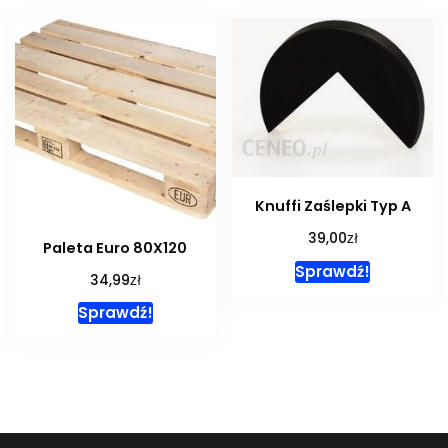
Knuffi Zaślepki Typ A
zł
39,00
Paleta Euro 80X120
Sprawdź!
zł
34,99
Sprawdź!