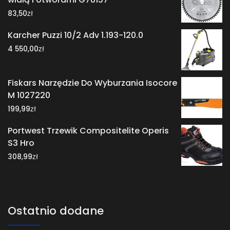
zł
83,50
Karcher Puzzi 10/2 Adv 1.193-120.0
zł
4 550,00
Fiskars Narzędzie Do Wyburzania Isocore
M 1027220
zł
199,99
Portwest Trzewik Compositelite Operis
S3 Hro
zł
308,99
Ostatnio dodane