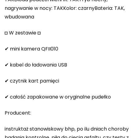
nagrywanie w nocy: TAKKolor: czarnyBateria: TAK,
wbudowana
◘ W zestawie ◘
✔ mini kamera QFII010
✔ kabel do ładowania USB
✔ czytnik kart pamięci
✔ całość zapakowane w oryginalne pudełko
Producent:
instruktaż stanowiskowy bhp, po ilu dniach choroby
badania kontrolne, piła do cięcia asfaltu, czy testy z