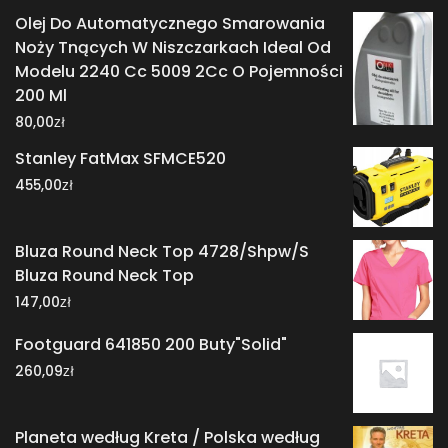
Olej Do Automatycznego Smarowania
Noży Tnących W Niszczarkach Ideal Od
Modelu 2240 Cc 5009 2Cc O Pojemności
200 Ml
zł
80,00
Stanley FatMax SFMCE520
zł
455,00
Bluza Round Neck Top 4728/Shpw/S
Bluza Round Neck Top
zł
147,00
Footguard 641850 200 Buty"Solid"
zł
260,09
Planeta według Kreta / Polska według