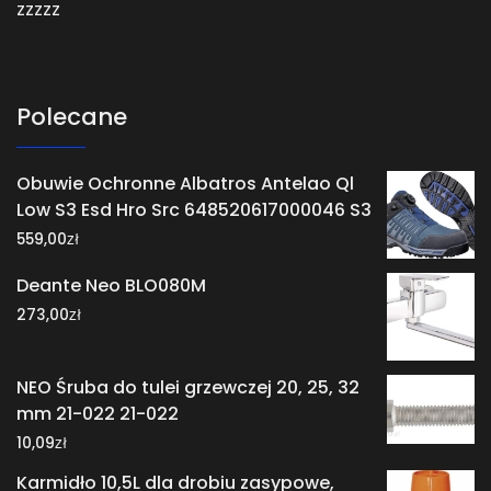
zzzzz
Polecane
Obuwie Ochronne Albatros Antelao Ql
Low S3 Esd Hro Src 648520617000046 S3
zł
559,00
Deante Neo BLO080M
zł
273,00
NEO Śruba do tulei grzewczej 20, 25, 32
mm 21-022 21-022
zł
10,09
Karmidło 10,5L dla drobiu zasypowe,