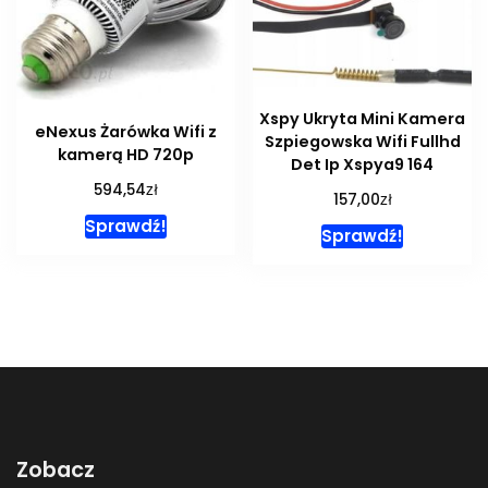
Xspy Ukryta Mini Kamera
eNexus Żarówka Wifi z
Szpiegowska Wifi Fullhd
kamerą HD 720p
Det Ip Xspya9 164
zł
594,54
zł
157,00
Sprawdź!
Sprawdź!
Zobacz