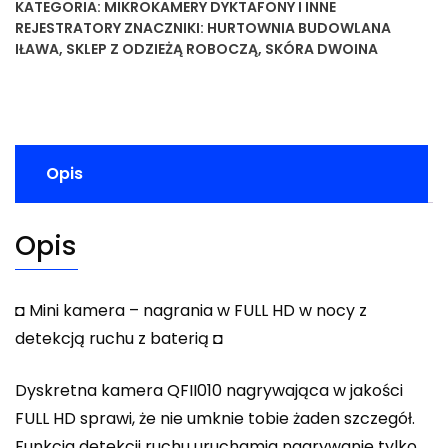
KATEGORIA:
MIKROKAMERY DYKTAFONY I INNE
REJESTRATORY
ZNACZNIKI:
HURTOWNIA BUDOWLANA
IŁAWA
,
SKLEP Z ODZIEŻĄ ROBOCZĄ
,
SKÓRA DWOINA
Opis
Opis
◘ Mini kamera – nagrania w FULL HD w nocy z
detekcją ruchu z baterią ◘
Dyskretna kamera QFII010 nagrywająca w jakości
FULL HD sprawi, że nie umknie tobie żaden szczegół.
Funkcja detekcji ruchu uruchamia nagrywanie tylko