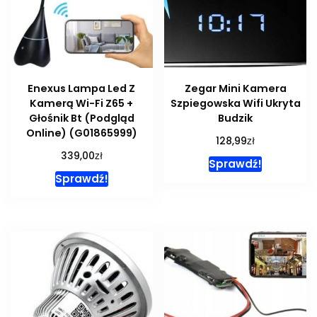
Enexus Lampa Led Z
Zegar Mini Kamera
Kamerą Wi-Fi Z65 +
Szpiegowska Wifi Ukryta
Głośnik Bt (Podgląd
Budzik
Online) (G01865999)
zł
128,99
zł
339,00
Sprawdź!
Sprawdź!