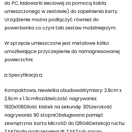
do PC, ładowarki sieciowej za pomocą kabla
umieszczonego w zestawie) do zapełnienia karty.
Urządzenie można podłączyć również do
powerbanka co czyni taki zestaw mobilniejszym.
W sprzęcie umieszczone jest metalowe kółko
umożliwiające przyczepienie do namagnesowanej
powierzchni.
◘ Specyfikacja ◘
Kompaktowa, niewielka obudowaWymiary: 2.9cm x
2.9cm x 1.3cmRozdzielczość nagrywania:
1920x1080Ilość klatek na sekundę: 30Szerokość
nagrywania: 90 stopniObsługiwana pamięć
zewnętrzna: karta MicroSD do 128GBDetekcja ruchu:
TAKDioda podczerwieni IR: TAKTryb nocny,