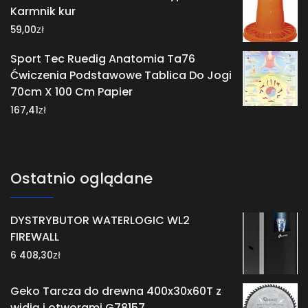
Karmnik kur
zł
59,00
Sport Tec Ruedig Anatomia Ta76
Ćwiczenia Podstawowe Tablica Do Jogi
70cm X 100 Cm Papier
zł
167,41
Ostatnio oglądane
DYSTRYBUTOR WATERLOGIC WL2
FIREWALL
zł
6 408,30
Geko Tarcza do drewna 400x30x60T z
widią i otworami G78157