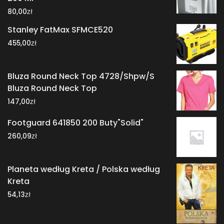
zł
80,00
Stanley FatMax SFMCE520
zł
455,00
Bluza Round Neck Top 4728/Shpw/S
Bluza Round Neck Top
zł
147,00
Footguard 641850 200 Buty"Solid"
zł
260,09
Planeta według Kreta / Polska według
Kreta
zł
54,13