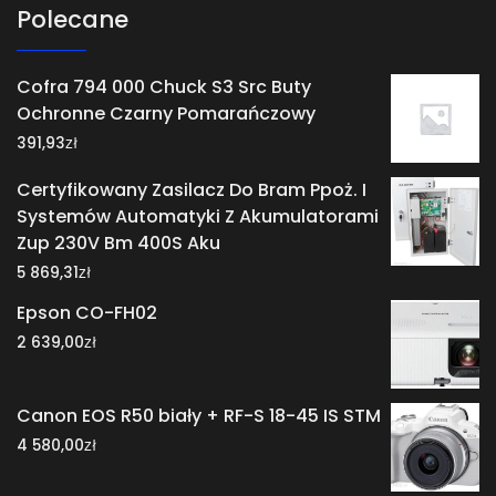
Polecane
Cofra 794 000 Chuck S3 Src Buty
Ochronne Czarny Pomarańczowy
zł
391,93
Certyfikowany Zasilacz Do Bram Ppoż. I
Systemów Automatyki Z Akumulatorami
Zup 230V Bm 400S Aku
zł
5 869,31
Epson CO-FH02
zł
2 639,00
Canon EOS R50 biały + RF-S 18-45 IS STM
zł
4 580,00