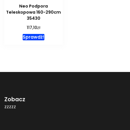
Neo Podpora
Teleskopowa 160-290cm
35430
zł
117,10
Sprawdź!
Zobacz
zzzzz