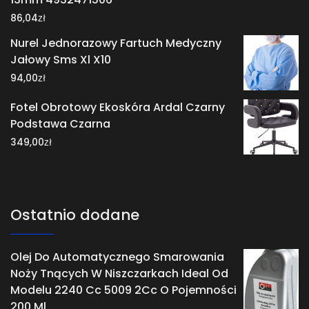
zł
86,04
Nurel Jednorazowy Fartuch Medyczny
Jałowy Sms Xl X10
zł
94,00
Fotel Obrotowy Ekoskóra Ardal Czarny
Podstawa Czarna
zł
349,00
Ostatnio dodane
Olej Do Automatycznego Smarowania
Noży Tnących W Niszczarkach Ideal Od
Modelu 2240 Cc 5009 2Cc O Pojemności
200 Ml