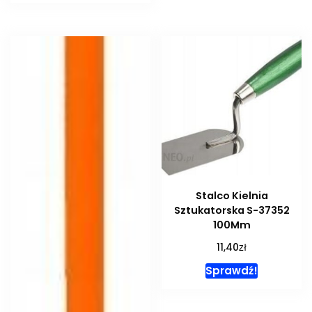
Stalco Kielnia
Sztukatorska S-37352
100Mm
zł
11,40
Sprawdź!