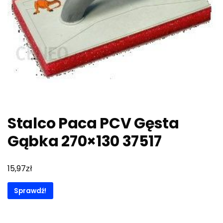
Stalco Paca PCV Gęsta
Gąbka 270×130 37517
zł
15,97
Sprawdź!