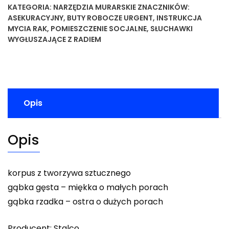
KATEGORIA:
NARZĘDZIA MURARSKIE
ZNACZNIKÓW:
ASEKURACYJNY
,
BUTY ROBOCZE URGENT
,
INSTRUKCJA
MYCIA RAK
,
POMIESZCZENIE SOCJALNE
,
SŁUCHAWKI
WYGŁUSZAJĄCE Z RADIEM
Opis
Opis
korpus z tworzywa sztucznego
gąbka gęsta – miękka o małych porach
gąbka rzadka – ostra o dużych porach
Producent: Stalco