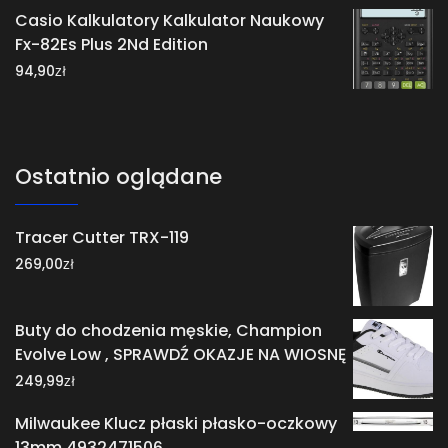
Casio Kalkulatory Kalkulator Naukowy
Fx-82Es Plus 2Nd Edition
zł
94,90
Ostatnio oglądane
Tracer Cutter TRX-119
zł
269,00
Buty do chodzenia męskie, Champion
Evolve Low , SPRAWDŹ OKAZJE NA WIOSNĘ
zł
249,99
Milwaukee Klucz płaski płasko-oczkowy
13mm 4932471506