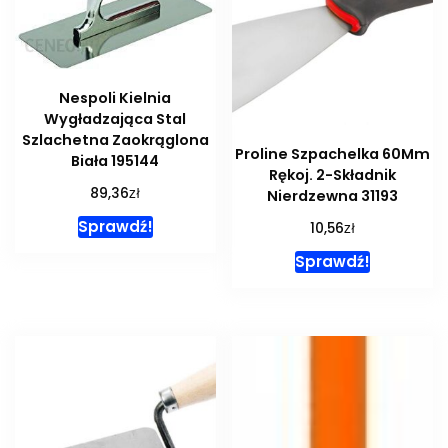
Nespoli Kielnia
Wygładzająca Stal
Szlachetna Zaokrąglona
Proline Szpachelka 60Mm
Biała 195144
Rękoj. 2-Składnik
zł
89,36
Nierdzewna 31193
Sprawdź!
zł
10,56
Sprawdź!