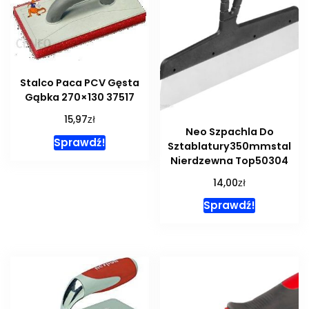
Stalco Paca PCV Gęsta
Gąbka 270×130 37517
zł
15,97
Neo Szpachla Do
Sprawdź!
Sztablatury350mmstal
Nierdzewna Top50304
zł
14,00
Sprawdź!