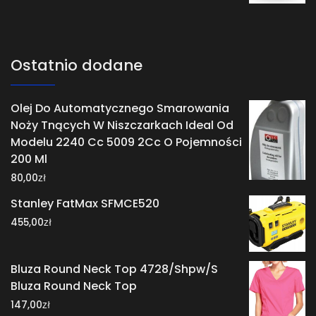
Ostatnio dodane
Olej Do Automatycznego Smarowania
Noży Tnących W Niszczarkach Ideal Od
Modelu 2240 Cc 5009 2Cc O Pojemności
200 Ml
zł
80,00
Stanley FatMax SFMCE520
zł
455,00
Bluza Round Neck Top 4728/Shpw/S
Bluza Round Neck Top
zł
147,00