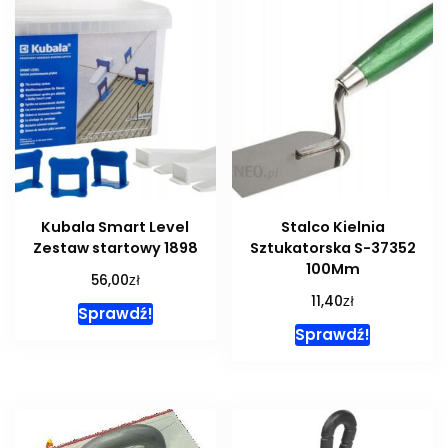
Kubala Smart Level
Stalco Kielnia
Zestaw startowy 1898
Sztukatorska S-37352
100Mm
zł
56,00
zł
11,40
Sprawdź!
Sprawdź!