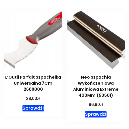
L’Outil Parfait Szpachelka
Neo Szpachla
Uniwersalna 7Cm
Wykończeniowa
2609000
Aluminiowa Extreme
400Mm (50501)
zł
28,00
zł
96,90
Sprawdź!
Sprawdź!