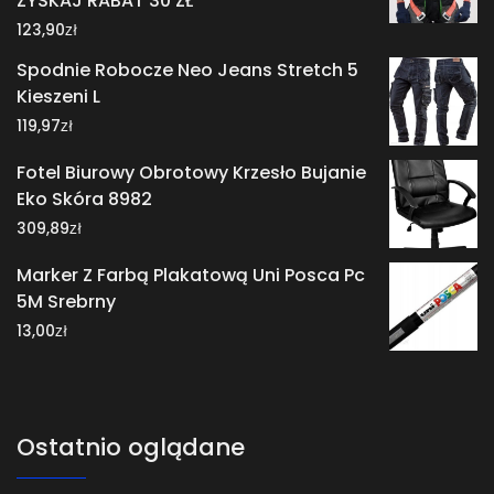
ZYSKAJ RABAT 30 ZŁ
zł
123,90
Spodnie Robocze Neo Jeans Stretch 5
Kieszeni L
zł
119,97
Fotel Biurowy Obrotowy Krzesło Bujanie
Eko Skóra 8982
zł
309,89
Marker Z Farbą Plakatową Uni Posca Pc
5M Srebrny
zł
13,00
Ostatnio oglądane