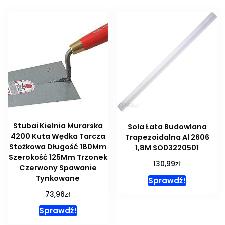
Stubai Kielnia Murarska
Sola Łata Budowlana
4200 Kuta Wędka Tarcza
Trapezoidalna Al 2606
Stożkowa Długość 180Mm
1,8M SO03220501
Szerokość 125Mm Trzonek
zł
130,99
Czerwony Spawanie
Tynkowane
Sprawdź!
zł
73,96
Sprawdź!