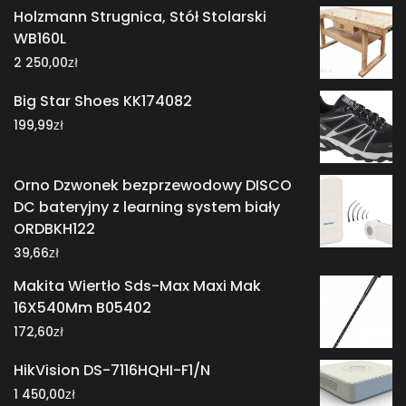
Holzmann Strugnica, Stół Stolarski
WB160L
zł
2 250,00
Big Star Shoes KK174082
zł
199,99
Orno Dzwonek bezprzewodowy DISCO
DC bateryjny z learning system biały
ORDBKH122
zł
39,66
Makita Wiertło Sds-Max Maxi Mak
16X540Mm B05402
zł
172,60
HikVision DS-7116HQHI-F1/N
zł
1 450,00