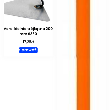
Vorel kielnia trójkątna 200
mm 6350
zł
17,25
Sprawdź!