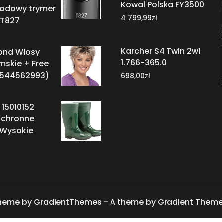
Kowal Polska FY3500
odowy trymer
zł
4 799,99
 T827
Karcher S4 Twin 2w1
lond Włosy
1.766-365.0
mskie + Free
1544562993)
zł
698,00
15010152
Ochronne
Wysokie
heme by GradientThemes - A theme by Gradient Them