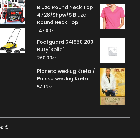
Bluza Round Neck Top
4728/Shpw/S Bluza
Round Neck Top
zł
147,00
Footguard 641850 200
Buty"Solid"
zł
260,09
Planeta według Kreta /
Polska według Kreta
zł
54,13
es ©