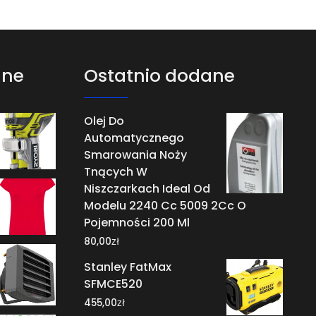
ane
Ostatnio dodane
Olej Do
Automatycznego
Smarowania Noży
Tnących W
Niszczarkach Ideal Od
Modelu 2240 Cc 5009 2Cc O
Pojemności 200 Ml
zł
80,00
Stanley FatMax
SFMCE520
zł
455,00