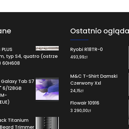
ane
Ostatnio ogląd
 PLUS
Ryobi R18TR-0
 typ S4, quatro (ostrze
zł
493,99
) 60H608
M&C T-Shirt Damski
Galaxy Tab S7
Czerwony Xxl
4" 6/128GB
zł
24,15
SM-
EUE)
Flowair 10916
zł
3 290,00
ack Titanium
 Beard Trimmer