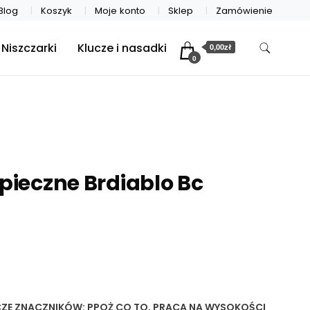
Blog
Koszyk
Moje konto
Sklep
Zamówienie
Niszczarki
Klucze i nasadki
0,00zł
0
zpieczne Brdiablo Bc
ZE
ZNACZNIKÓW:
PPOŻ CO TO
,
PRACA NA WYSOKOŚCI