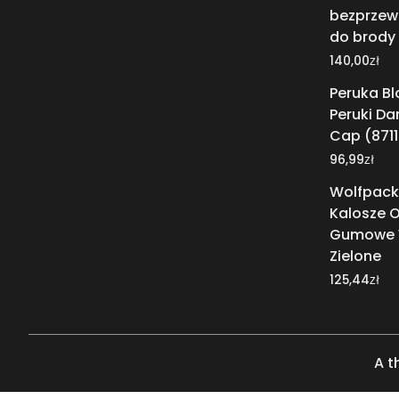
bezprzew
do brody
zł
140,00
Peruka B
Peruki Da
Cap (871
zł
96,99
Wolfpack 
Kalosze 
Gumowe 
Zielone
zł
125,44
A t