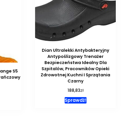
Dian Ultralekki Antybakteryjny
Antypoślizgowy Trenażer
Bezpieczeństwa Idealny Dla
Szpitalów, Pracowników Opieki
range S5
Zdrowotnej Kuchni I Sprzątania
rańczowy
Czarny
zł
188,83
Sprawdź!