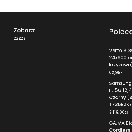
Zobacz
Polec
zzzzz
Verto SDS
24x600mm,
krzyżowe
zł
62,99
Samsung 
FE 5G 12,
Czarny (
T736BZKE
zł
3 119,00
GA.MA Bl
Cordless