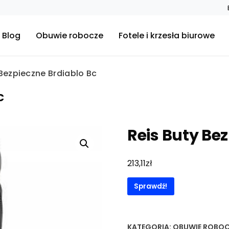
Blog
Obuwie robocze
Fotele i krzesła biurowe
 Bezpieczne Brdiablo Bc
c
Reis Buty Be
zł
213,11
Sprawdź!
KATEGORIA:
OBUWIE ROBOC