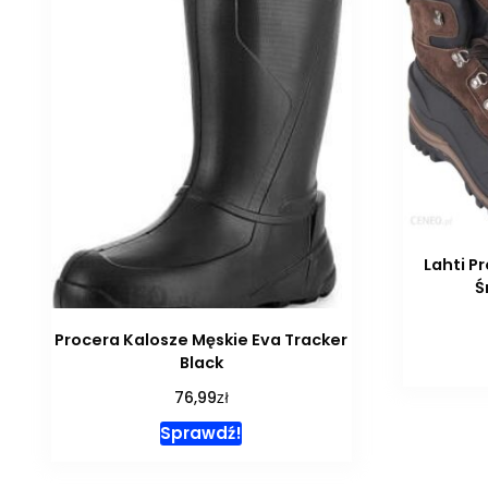
Lahti P
Ś
Procera Kalosze Męskie Eva Tracker
Black
zł
76,99
Sprawdź!