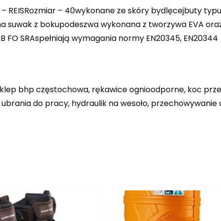
 REISRozmiar – 40wykonane ze skóry bydlęcejbuty typu k
a suwak z bokupodeszwa wykonana z tworzywa EVA oraz
a SB FO SRAspełniają wymagania normy EN20345, EN20344
 sklep bhp częstochowa, rękawice ognioodporne, koc prze
, ubrania do pracy, hydraulik na wesoło, przechowywani