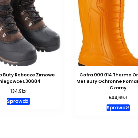
ro Buty Robocze Zimowe
Cofra 000 014 Thermo O
niegowce L30804
Met Buty Ochronne Poma
Czarny
zł
134,91
zł
544,69
Sprawdź!
Sprawdź!