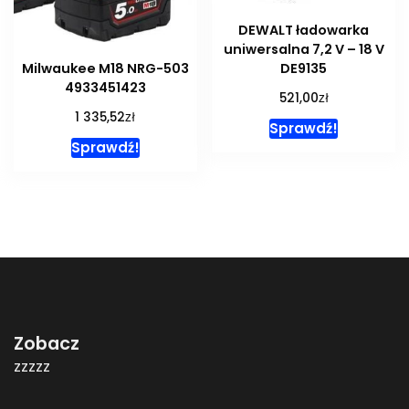
DEWALT ładowarka
uniwersalna 7,2 V – 18 V
Milwaukee M18 NRG-503
DE9135
4933451423
zł
521,00
zł
1 335,52
Sprawdź!
Sprawdź!
Zobacz
zzzzz