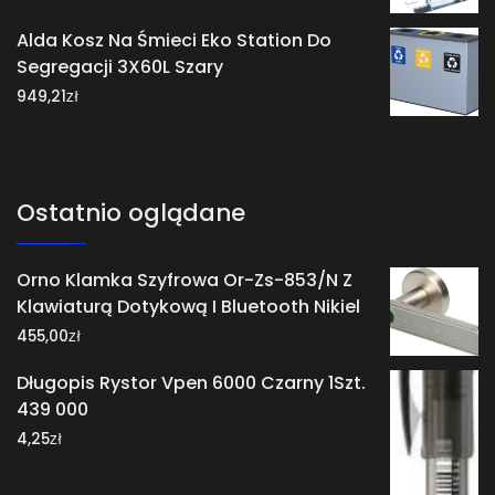
Alda Kosz Na Śmieci Eko Station Do
Segregacji 3X60L Szary
zł
949,21
Ostatnio oglądane
Orno Klamka Szyfrowa Or-Zs-853/N Z
Klawiaturą Dotykową I Bluetooth Nikiel
zł
455,00
Długopis Rystor Vpen 6000 Czarny 1Szt.
439 000
zł
4,25