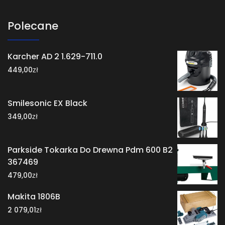
Polecane
Karcher AD 2 1.629-711.0
zł
449,00
Smilesonic EX Black
zł
349,00
Parkside Tokarka Do Drewna Pdm 600 B2
367469
zł
479,00
Makita 1806B
zł
2 079,01