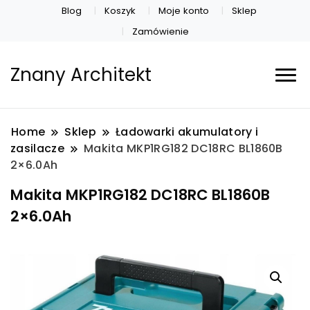
Blog
Koszyk
Moje konto
Sklep
Zamówienie
Znany Architekt
Home
Sklep
Ładowarki akumulatory i
zasilacze
Makita MKP1RG182 DC18RC BL1860B
2×6.0Ah
Makita MKP1RG182 DC18RC BL1860B
2×6.0Ah