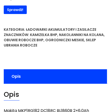
Sprawdź!
KATEGORIA:
ŁADOWARKI AKUMULATORY I ZASILACZE
ZNACZNIKÓW:
KAMIZELKA BHP
,
NAKOLANNIKI NA KOLANA
,
OBUWIE ROBOCZE BHP
,
OGRODNICZKI MESKIE
,
SKLEP
UBRANIA ROBOCZE
Opis
Opis
Makita MKP1RG182 DC18RC BL1860B 2×6.0Ah