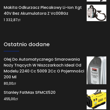
Makita Odkurzacz Plecakowy Li-Ion Xgt
40V Bez Akumulatora Z Vc008Gz
zł
1 332,87
Ostatnio dodane
Olej Do Automatycznego Smarowania
Noży Tnących W Niszczarkach Ideal Od
Modelu 2240 Cc 5009 2Cc O Pojemności
200 Ml
zł
80,00
Stanley FatMax SFMCE520
zł
455,00