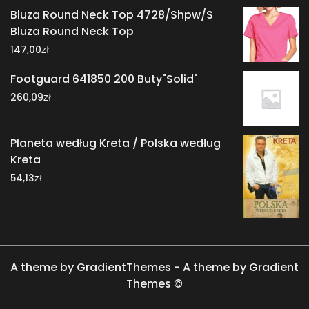
Bluza Round Neck Top 4728/Shpw/S
Bluza Round Neck Top
zł
147,00
Footguard 641850 200 Buty"Solid"
zł
260,09
Planeta według Kreta / Polska według
Kreta
zł
54,13
A theme by GradientThemes - A theme by Gradient
Themes ©