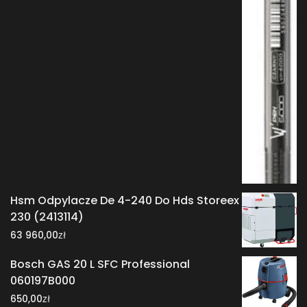
Hsm Odpylacze De 4-240 Do Hds Storeex
230 (2413114)
zł
63 960,00
Bosch GAS 20 L SFC Professional
060197B000
zł
650,00