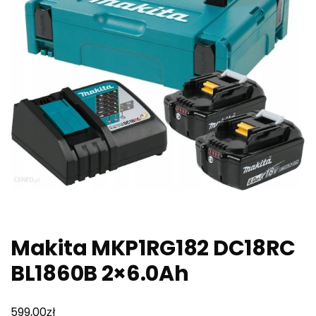
Makita MKP1RG182 DC18RC
BL1860B 2×6.0Ah
zł
599,00