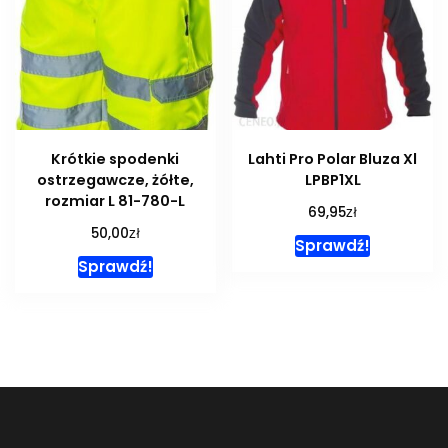
Krótkie spodenki
Lahti Pro Polar Bluza Xl
ostrzegawcze, żółte,
LPBP1XL
rozmiar L 81-780-L
zł
69,95
zł
50,00
Sprawdź!
Sprawdź!