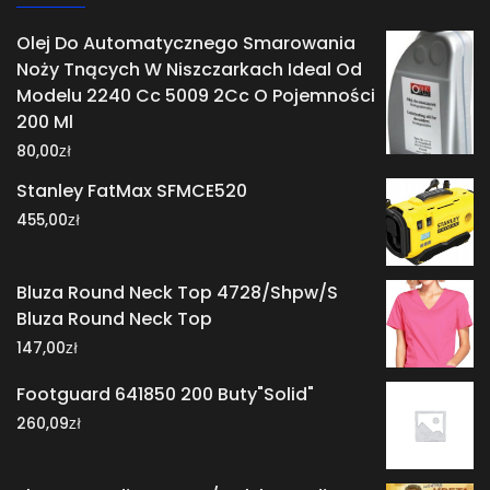
Olej Do Automatycznego Smarowania
Noży Tnących W Niszczarkach Ideal Od
Modelu 2240 Cc 5009 2Cc O Pojemności
200 Ml
zł
80,00
Stanley FatMax SFMCE520
zł
455,00
Bluza Round Neck Top 4728/Shpw/S
Bluza Round Neck Top
zł
147,00
Footguard 641850 200 Buty"Solid"
zł
260,09