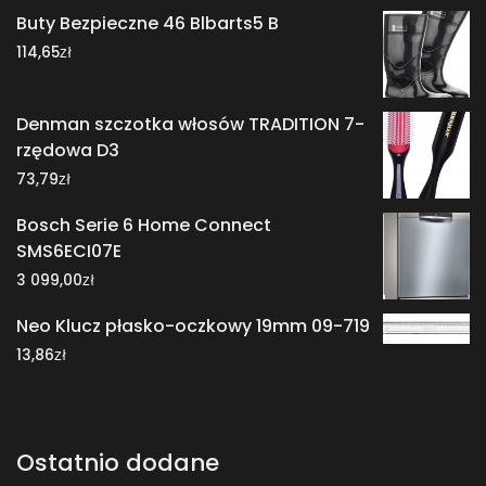
Buty Bezpieczne 46 Blbarts5 B
zł
114,65
Denman szczotka włosów TRADITION 7-
rzędowa D3
zł
73,79
Bosch Serie 6 Home Connect
SMS6ECI07E
zł
3 099,00
Neo Klucz płasko-oczkowy 19mm 09-719
zł
13,86
Ostatnio dodane