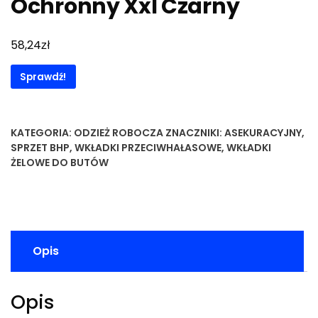
Ochronny Xxl Czarny
zł
58,24
Sprawdź!
KATEGORIA:
ODZIEŻ ROBOCZA
ZNACZNIKI:
ASEKURACYJNY
,
SPRZET BHP
,
WKŁADKI PRZECIWHAŁASOWE
,
WKŁADKI
ŻELOWE DO BUTÓW
Opis
Opis