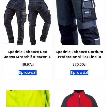
Spodnie Robocze Neo
Spodnie Robocze Cordura
Jeans Stretch 5 Kieszeni L
Professional Flex Line Ls
zł
zł
119,97
270,00
Sprawdź!
Sprawdź!