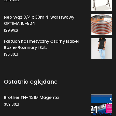
208,05
Neo Wąż 3/4 x 30m 4-warstwowy
OPTIMA 15-824
zł
129,99
Fartuch Kosmetyczny Czarny Isabel
Różne Rozmiary 1Szt.
zł
135,00
Ostatnio oglądane
Brother TN-421M Magenta
zł
359,00