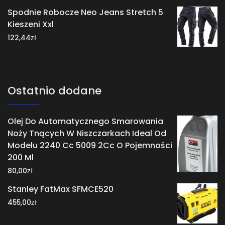
Spodnie Robocze Neo Jeans Stretch 5
Kieszeni Xxl
zł
122,44
Ostatnio dodane
Olej Do Automatycznego Smarowania
Noży Tnących W Niszczarkach Ideal Od
Modelu 2240 Cc 5009 2Cc O Pojemności
200 Ml
zł
80,00
Stanley FatMax SFMCE520
zł
455,00