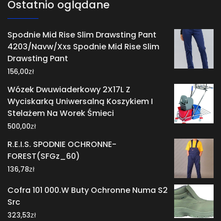
Ostatnio oglądane
Spodnie Mid Rise Slim Drawsting Pant
4203/Navw/Xxs Spodnie Mid Rise Slim
Drawsting Pant
zł
156,00
Wózek Dwuwiaderkowy 2X17L Z
Wyciskarką Uniwersalną Koszykiem I
Stelażem Na Worek Śmieci
zł
500,00
R.E.I.S. SPODNIE OCHRONNE-
FOREST(SFGz_60)
zł
136,78
Cofra 101 000.W Buty Ochronne Numa S2
Src
zł
323,53