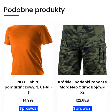
Podobne produkty
NEO T-shirt,
Krótkie Spodenki Robocze
pomarańczowy, S, 81-611-
Moro Neo Camo Bojówki
S
Xs
zł
zł
14,99
122,68
Sprawdź!
Sprawdź!