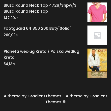
Bluza Round Neck Top 4728/Shpw/S
Bluza Round Neck Top
zł
147,00
Footguard 641850 200 Buty"Solid"
zł
260,09
Planeta według Kreta / Polska według
Kreta
zł
54,13
A theme by GradientThemes - A theme by Gradient
Themes ©