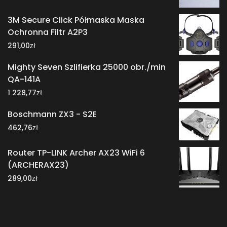
3M Secure Click Półmaska Maska
Ochronna Filtr A2P3
zł
291,00
Mighty Seven Szlifierka 25000 obr./min
QA-141A
zł
1 228,77
Boschmann ZX3 - S2E
zł
462,76
Router TP-LINK Archer AX23 WiFi 6
(ARCHERAX23)
zł
289,00