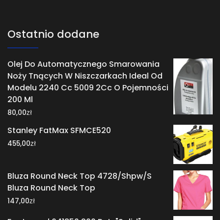
Ostatnio dodane
Olej Do Automatycznego Smarowania
Noży Tnących W Niszczarkach Ideal Od
Modelu 2240 Cc 5009 2Cc O Pojemności
200 Ml
zł
80,00
Stanley FatMax SFMCE520
zł
455,00
Bluza Round Neck Top 4728/Shpw/S
Bluza Round Neck Top
zł
147,00