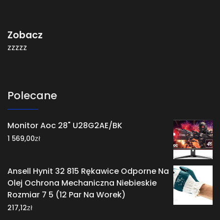
Zobacz
zzzzz
Polecane
Monitor Aoc 28" U28G2AE/BK
zł
1 569,00
Ansell Hynit 32 815 Rękawice Odporne Na
Olej Ochrona Mechaniczna Niebieskie
Rozmiar 7 5 (12 Par Na Worek)
zł
217,12