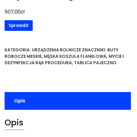
zł
507,00
Sprawdź!
KATEGORIA:
URZĄDZENIA ROLNICZE
ZNACZNIKI:
BUTY
ROBOCZE MESKIE
,
MĘSKA KOSZULA FLANELOWA
,
MYCIE I
DEZYNFEKCJA RĄK PROCEDURA
,
TABLICA PAJECZNO
Opis
Opis