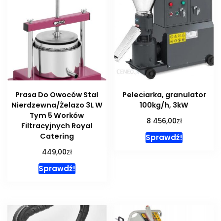
Prasa Do Owoców Stal
Peleciarka, granulator
Nierdzewna/Żelazo 3L W
100kg/h, 3kW
Tym 5 Worków
zł
8 456,00
Filtracyjnych Royal
Catering
Sprawdź!
zł
449,00
Sprawdź!