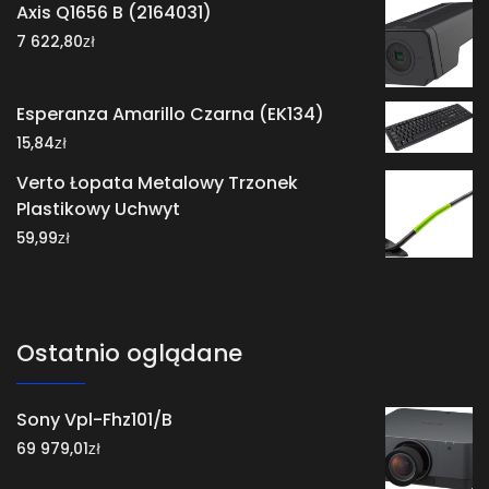
Axis Q1656 B (2164031)
zł
7 622,80
Esperanza Amarillo Czarna (EK134)
zł
15,84
Verto Łopata Metalowy Trzonek
Plastikowy Uchwyt
zł
59,99
Ostatnio oglądane
Sony Vpl-Fhz101/B
zł
69 979,01