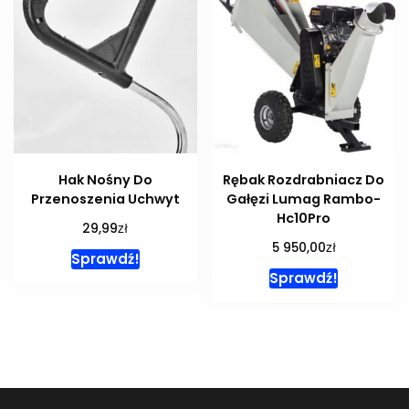
Hak Nośny Do
Rębak Rozdrabniacz Do
Przenoszenia Uchwyt
Gałęzi Lumag Rambo-
Hc10Pro
zł
29,99
zł
5 950,00
Sprawdź!
Sprawdź!