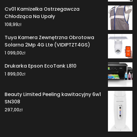
Cv01 Kamizelka Ostrzegawcza
Chłodząca Na Upały
zł
108,99
Tuya Kamera Zewnętrzna Obrotowa
Solarna 2Mp 4G Lte (VIDIPTZT4GS)
zł
1 099,00
Drukarka Epson EcoTank L810
zł
1 899,00
Beauty Limited Peeling kawitacyjny 6w1
SN308
zł
297,00