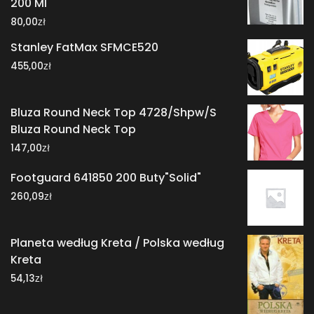
200 Ml
zł
80,00
Stanley FatMax SFMCE520
zł
455,00
Bluza Round Neck Top 4728/Shpw/S
Bluza Round Neck Top
zł
147,00
Footguard 641850 200 Buty"Solid"
zł
260,09
Planeta według Kreta / Polska według
Kreta
zł
54,13