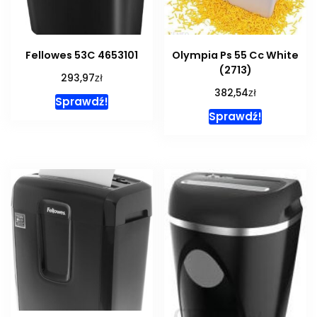
Fellowes 53C 4653101
Olympia Ps 55 Cc White
(2713)
zł
293,97
zł
382,54
Sprawdź!
Sprawdź!