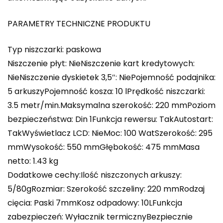
PARAMETRY TECHNICZNE PRODUKTU
Typ niszczarki: paskowa
Niszczenie płyt: NieNiszczenie kart kredytowych:
NieNiszczenie dyskietek 3,5″: NiePojemność podajnika:
5 arkuszyPojemność kosza: 10 lPrędkość niszczarki:
3.5 metr/min.Maksymalna szerokość: 220 mmPoziom
bezpieczeństwa: Din 1Funkcja rewersu: TakAutostart:
TakWyświetlacz LCD: NieMoc: 100 WatSzerokość: 295
mmWysokość: 550 mmGłębokość: 475 mmMasa
netto: 1.43 kg
Dodatkowe cechy:Ilość niszczonych arkuszy:
5/80gRozmiar: Szerokość szczeliny: 220 mmRodzaj
cięcia: Paski 7mmKosz odpadowy: 10LFunkcja
zabezpieczeń: Wyłacznik termicznyBezpiecznie