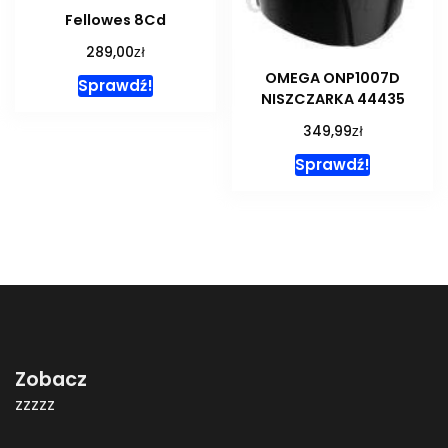
Fellowes 8Cd
zł
289,00
OMEGA ONP1007D
Sprawdź!
NISZCZARKA 44435
zł
349,99
Sprawdź!
Zobacz
zzzzz