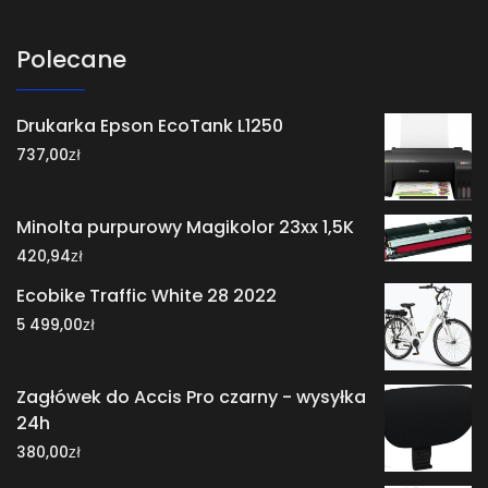
Polecane
Drukarka Epson EcoTank L1250
zł
737,00
Minolta purpurowy Magikolor 23xx 1,5K
zł
420,94
Ecobike Traffic White 28 2022
zł
5 499,00
Zagłówek do Accis Pro czarny - wysyłka
24h
zł
380,00