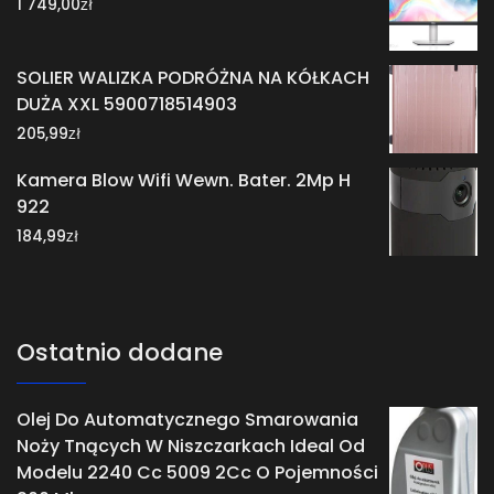
zł
1 749,00
SOLIER WALIZKA PODRÓŻNA NA KÓŁKACH
DUŻA XXL 5900718514903
zł
205,99
Kamera Blow Wifi Wewn. Bater. 2Mp H
922
zł
184,99
Ostatnio dodane
Olej Do Automatycznego Smarowania
Noży Tnących W Niszczarkach Ideal Od
Modelu 2240 Cc 5009 2Cc O Pojemności