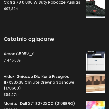
Cofra 78 0 000.W Buty Robocze Puskas
zł
407,89
Ostatnio oglądane
Xerox C505V_S
zł
7 445,00
Vidaxl Gniazdo Dla Kur 5 Przegród
117X33X38 Cm Lite Drewno Sosnowe
(170660)
zł
304,47
Monitor Dell 27" S2722QC (210BBRQ)