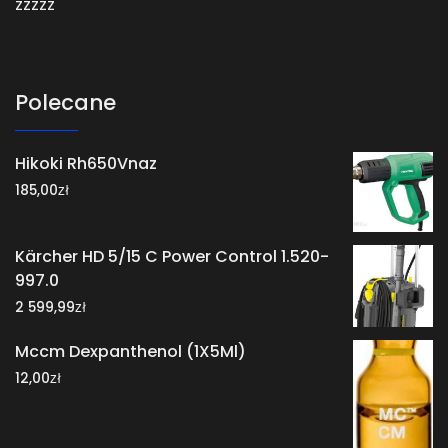
zzzzz
Polecane
Hikoki Rh650Vnaz
zł
185,00
Kärcher HD 5/15 C Power Control 1.520-
997.0
zł
2 599,99
Mccm Dexpanthenol (1X5Ml)
zł
12,00