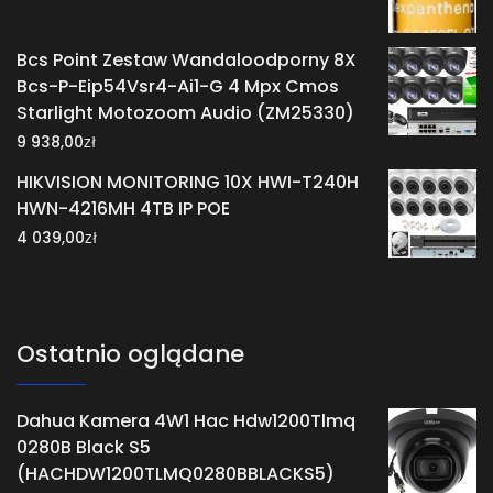
Bcs Point Zestaw Wandaloodporny 8X
Bcs-P-Eip54Vsr4-Ai1-G 4 Mpx Cmos
Starlight Motozoom Audio (ZM25330)
zł
9 938,00
HIKVISION MONITORING 10X HWI-T240H
HWN-4216MH 4TB IP POE
zł
4 039,00
Ostatnio oglądane
Dahua Kamera 4W1 Hac Hdw1200Tlmq
0280B Black S5
(HACHDW1200TLMQ0280BBLACKS5)