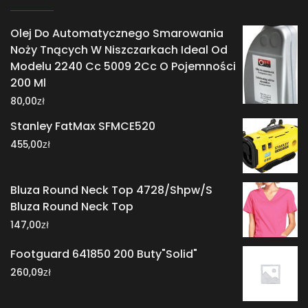
Olej Do Automatycznego Smarowania
Noży Tnących W Niszczarkach Ideal Od
Modelu 2240 Cc 5009 2Cc O Pojemności
200 Ml
zł
80,00
Stanley FatMax SFMCE520
zł
455,00
Bluza Round Neck Top 4728/Shpw/S
Bluza Round Neck Top
zł
147,00
Footguard 641850 200 Buty"Solid"
zł
260,09