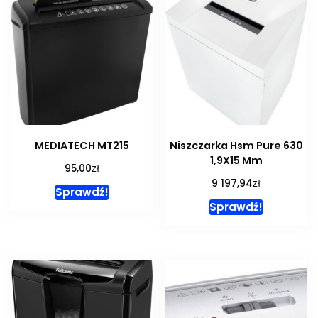
MEDIATECH MT215
Niszczarka Hsm Pure 630
1,9X15 Mm
zł
95,00
zł
9 197,94
Sprawdź!
Sprawdź!