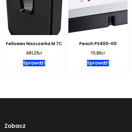
Fellowes Niszczarka M 7C
Peach PS400-00
zł
zł
481,25
111,86
Sprawdź!
Sprawdź!
Zobacz