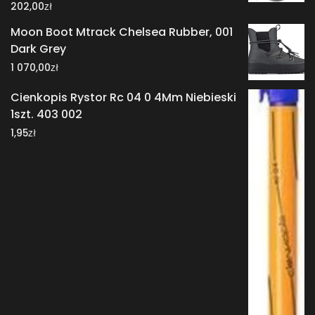
zł
202,00
Moon Boot Mtrack Chelsea Rubber, 001
Dark Grey
zł
1 070,00
Cienkopis Rystor Rc 04 0 4Mm Niebieski
1szt. 403 002
zł
1,95