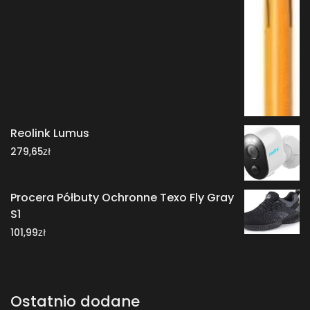
Reolink Lumus
zł
279,65
Procera Półbuty Ochronne Texo Fly Gray
S1
zł
101,99
Ostatnio dodane