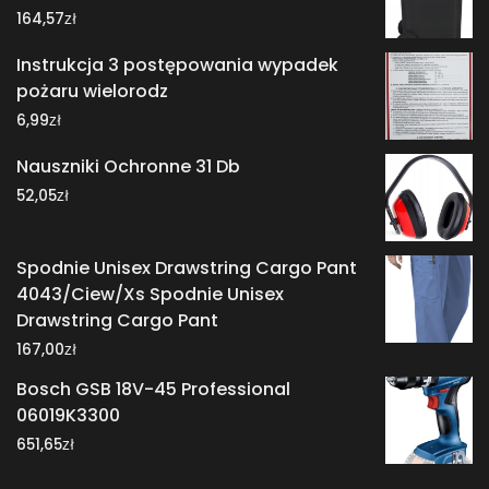
zł
164,57
Instrukcja 3 postępowania wypadek
pożaru wielorodz
zł
6,99
Nauszniki Ochronne 31 Db
zł
52,05
Spodnie Unisex Drawstring Cargo Pant
4043/Ciew/Xs Spodnie Unisex
Drawstring Cargo Pant
zł
167,00
Bosch GSB 18V-45 Professional
06019K3300
zł
651,65