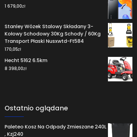
zł
1 679,00
Stanley Wózek Stalowy Składany 3-
Kołowy Schodowy 30Kg Schody / 60Kg
Transport Płaski Nusxwtd-Ft584
zł
170,05
Hecht 5162 6.5km
zł
8 398,00
Ostatnio oglądane
Paleteo Kosz Na Odpady Zmieszane 240L
, Kzj240