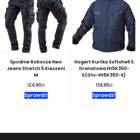
Spodnie Robocze Neo
Hogert Kurtka Softshell S
Jeans Stretch 5 Kieszeni
Granatowa Ht5K350-
M
S(Gtv-Ht5K350-S)
zł
zł
124,90
138,85
Sprawdź!
Sprawdź!