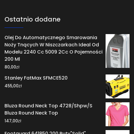
Ostatnio dodane
Olej Do Automatycznego Smarowania
Noży Tnących W Niszczarkach Ideal Od
Modelu 2240 Cc 5009 2Cc O Pojemności
200 Ml
zł
80,00
Stanley FatMax SFMCE520
zł
455,00
Bluza Round Neck Top 4728/Shpw/S
Bluza Round Neck Top
zł
147,00
Footguard 641850 200 Buty"Solid"