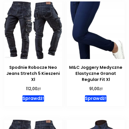
Spodnie Robocze Neo
M&C Joggery Medyczne
Jeans Stretch 5 Kieszeni
Elastyczne Granat
Xl
Regular Fit Xl
zł
zł
112,00
91,00
Sprawdź!
Sprawdź!