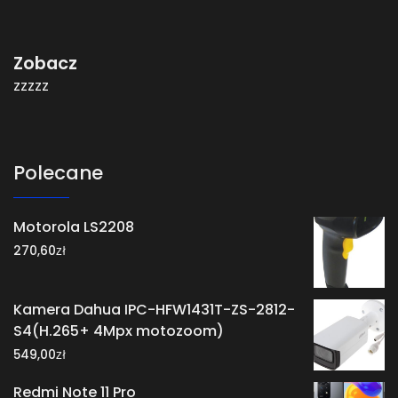
Zobacz
zzzzz
Polecane
Motorola LS2208
zł
270,60
Kamera Dahua IPC-HFW1431T-ZS-2812-
S4(H.265+ 4Mpx motozoom)
zł
549,00
Redmi Note 11 Pro