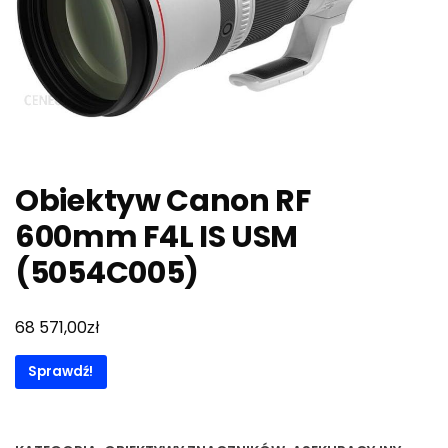
Obiektyw Canon RF
600mm F4L IS USM
(5054C005)
zł
68 571,00
Sprawdź!