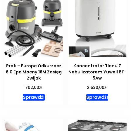
Profi – Europe Odkurzacz
Koncentrator Tlenu Z
6.0 Epa Mocny 16M Zasięg
Nebulizatorem Yuwell 8F-
Zwijak
5Aw
zł
zł
702,00
2 530,00
Sprawdź!
Sprawdź!