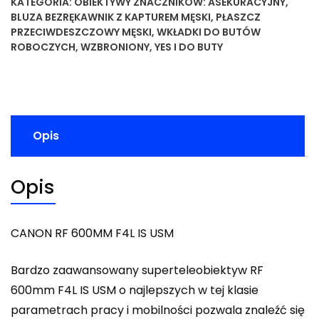
KATEGORIA:
OBIEKTYWY
ZNACZNIKÓW:
ASEKURACYJNY
,
BLUZA BEZRĘKAWNIK Z KAPTUREM MĘSKI
,
PŁASZCZ
PRZECIWDESZCZOWY MĘSKI
,
WKŁADKI DO BUTÓW
ROBOCZYCH
,
WZBRONIONY
,
YES I DO BUTY
Opis
Opis
CANON RF 600MM F4L IS USM
Bardzo zaawansowany superteleobiektyw RF
600mm F4L IS USM o najlepszych w tej klasie
parametrach pracy i mobilności pozwala znaleźć się