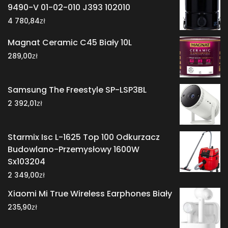
9490-V 01-02-010 J393 102010
zł
4 780,84
Magnat Ceramic C45 Biały 10L
zł
289,00
Samsung The Freestyle SP-LSP3BL
zł
2 392,01
Starmix Isc L-1625 Top 100 Odkurzacz
Budowlano-Przemysłowy 1600W
Sx103204
zł
2 349,00
Xiaomi Mi True Wireless Earphones Biały
zł
235,90