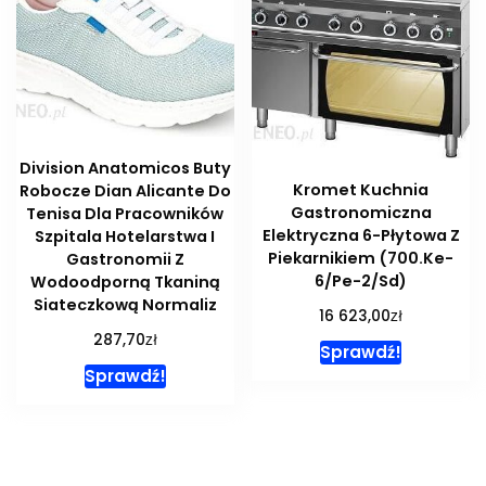
Division Anatomicos Buty
Kromet Kuchnia
Robocze Dian Alicante Do
Gastronomiczna
Tenisa Dla Pracowników
Elektryczna 6-Płytowa Z
Szpitala Hotelarstwa I
Piekarnikiem (700.Ke-
Gastronomii Z
6/Pe-2/Sd)
Wodoodporną Tkaniną
Siateczkową Normaliz
zł
16 623,00
zł
287,70
Sprawdź!
Sprawdź!