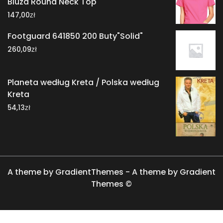
Bluza Round Neck Top
zł
147,00
Footguard 641850 200 Buty"Solid"
zł
260,09
Planeta według Kreta / Polska według
Kreta
zł
54,13
A theme by GradientThemes - A theme by Gradient
Themes ©