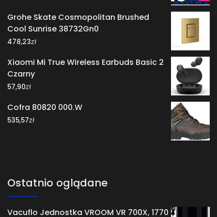
Grohe Skate Cosmopolitan Brushed
Cool Sunrise 38732Gn0
zł
478,23
Xiaomi Mi True Wireless Earbuds Basic 2
Czarny
zł
57,90
Cofra 80820 000.W
zł
535,57
Ostatnio oglądane
Vacuflo Jednostka VROOM VR 700X, 1770