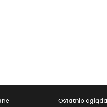
ane
Ostatnio ogląd