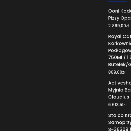
Ooni Koda
Pizzy Op
zł
2 869,00
Royal Cat
Korkowni
Podłogow
750Ml / 1.
Butelek/
zł
869,00
Activesh
Myjnia Ba
Claudius
zł
6 613,51
Stalco Kr
Samoprzy
S-36309 1