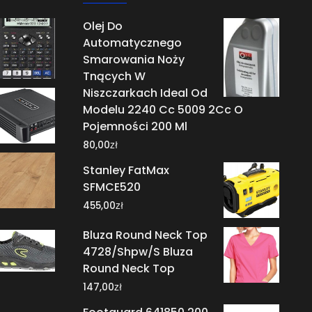
Olej Do
Automatycznego
Smarowania Noży
Tnących W
Niszczarkach Ideal Od
Modelu 2240 Cc 5009 2Cc O
Pojemności 200 Ml
zł
80,00
Stanley FatMax
SFMCE520
zł
455,00
Bluza Round Neck Top
4728/Shpw/S Bluza
Round Neck Top
zł
147,00