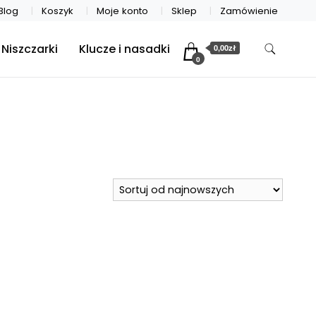
Blog
Koszyk
Moje konto
Sklep
Zamówienie
Niszczarki
Klucze i nasadki
0,00zł
0