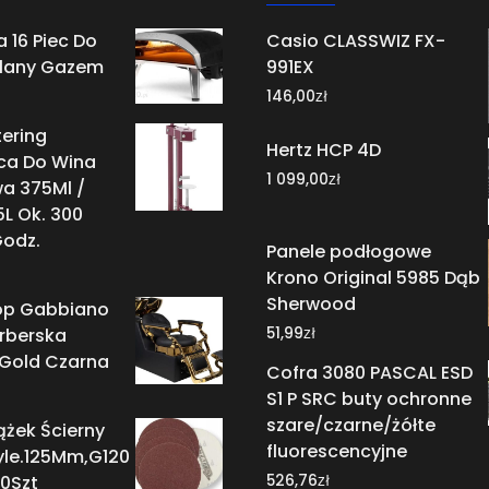
 16 Piec Do
Casio CLASSWIZ FX-
alany Gazem
991EX
zł
146,00
ering
Hertz HCP 4D
ca Do Wina
zł
1 099,00
a 375Ml /
5L Ok. 300
Godz.
Panele podłogowe
Krono Original 5985 Dąb
Sherwood
op Gabbiano
zł
rberska
51,99
 Gold Czarna
Cofra 3080 PASCAL ESD
S1 P SRC buty ochronne
szare/czarne/żółte
ążek Ścierny
fluorescencyjne
le.125Mm,G120
zł
0Szt
526,76