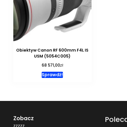
Obiektyw Canon RF 600mm F4L IS
USM (5054C005)
zł
68 571,00
Sprawdź!
Zobacz
Polec
zzzzz