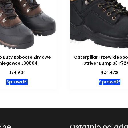
ro Buty Robocze Zimowe
Caterpillar Trzewiki Rob
niegowce L30804
Striver Bump S3 P72
zł
zł
134,91
424,47
Sprawdź!
Sprawdź!
ane
Ostatnio ogląd