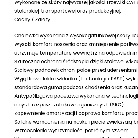
Wykonane ze skóry najwyższej jakości trzewiki CA
stolarskiej, transportowej oraz produkcyjnej.
Cechy / Zalety
Cholewka wykonana z wysokogatunkowej skóry lic
Wysoki komfort noszenia oraz zmniejszenie potliw
utrzymuje temperaturę wewnątrz na odpowiednim po
Skuteczna ochrona śródstopia dzięki stalowej wkład
Stalowy podnosek chroni palce przed uderzeniami o
Wyjątkowo lekka wkładka (technologia EASE) wykon
standardowa guma podczas chodzenia oraz kucania
Antypoślizgowa podeszwa wykonana w technologii S
innych rozpuszczalników organicznych (SRC).
Zapewnienie amortyzacji i poprawa komfortu pracy d
Solidne wzmocnienia na nosku i pięcie zwiększają 
Wzmocnienie wytrzymałości potrójnym szwem.