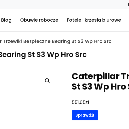
Blog
Obuwie robocze
Fotele i krzesła biurowe
r Trzewiki Bezpieczne Bearing St S3 Wp Hro Src
 Bearing St S3 Wp Hro Src
Caterpillar T
St S3 Wp Hro 
zł
551,65
Sprawdź!