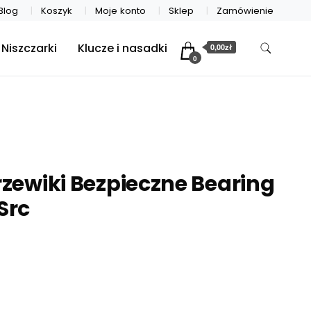
Blog
Koszyk
Moje konto
Sklep
Zamówienie
Niszczarki
Klucze i nasadki
0,00zł
0
rzewiki Bezpieczne Bearing
Src