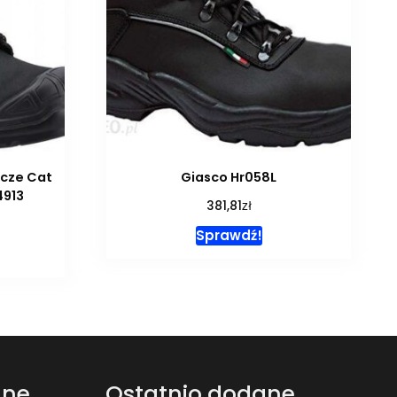
ocze Cat
Giasco Hr058L
4913
zł
381,81
Sprawdź!
ane
Ostatnio dodane