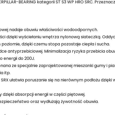
TERPILLAR-BEARING kategorii ST S3 WP HRO SRC. Przeznac
owej nadaje obuwiu właściwości wodoodpornych.
ości dzięki wyściełaniu wnętrza nylonową siateczką. Od
ziomie, dzięki czemu stopa pozostaje ciepła i sucha.
ce antyprzebiciowej. Minimalizacja ryzyka przebicia obuw
 energii do 200J.
ana ze specjalnie zaprojektowanej mieszanki gumy i pia
 itp.
RX ułatwia poruszanie się na nierównym podłożu dzięki w
zięki absorpcji energii w części piętowej.
bezpieczeństwo oraz wydłużają żywotność obuwia.