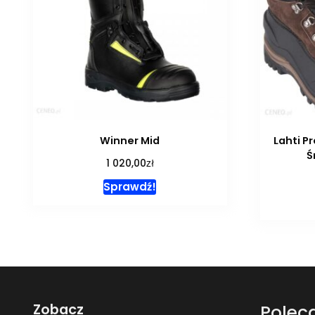
Winner Mid
Lahti P
Ś
zł
1 020,00
Sprawdź!
Zobacz
Polec