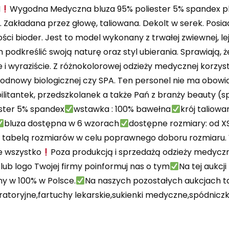
M
Wygodna Medyczna bluza 95% poliester 5% spandex pl
. Zakładana przez głowę, taliowana. Dekolt w serek. Posi
ości bioder. Jest to model wykonany z trwałej zwiewnej, l
kreślić swoją naturę oraz styl ubierania. Sprawiają, że c
 i wyraziście. Z różnokolorowej odzieży medycznej korzy
odnowy biologicznej czy SPA. Ten personel nie ma obowiąz
ilitantek, przedszkolanek a także Pań z branży beauty (sp
ester 5% spandex
wstawka : 100% bawełna
krój taliowa
bluza dostępna w 6 wzorach
dostępne rozmiary: od X
 z tabelą rozmiarów w celu poprawnego doboru rozmiaru.
e wszystko
Poza produkcją i sprzedażą odzieży medyczne
ub logo Twojej firmy poinformuj nas o tym
Na tej aukcj
y w 100% w Polsce.
Na naszych pozostałych aukcjach t
atoryjne,fartuchy lekarskie,sukienki medyczne,spódnic