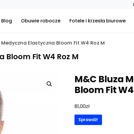
Blog
Obuwie robocze
Fotele i krzesła biurowe
 Medyczna Elastyczna Bloom Fit W4 Roz M
a Bloom Fit W4 Roz M
M&C Bluza M
Bloom Fit W4
zł
81,00
Sprawdź!