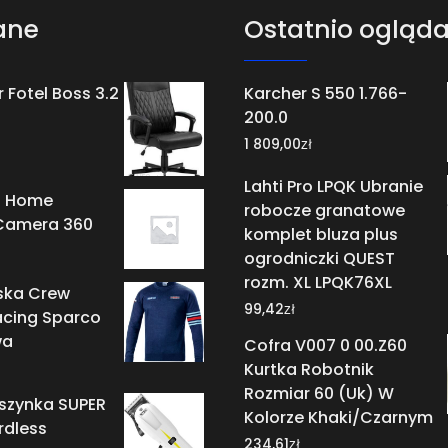
ane
Ostatnio ogląd
 Fotel Boss 3.2
Karcher S 550 1.766-
200.0
zł
1 809,00
Lahti Pro LPQK Ubranie
i Home
robocze granatowe
 Camera 360
komplet bluza plus
ogrodniczki QUEST
rozm. XL LPQK76XL
ska Crew
zł
99,42
acing Sparco
wa
Cofra V007 0 00.Z60
Kurtka Robotnik
Rozmiar 60 (Uk) W
zynka SUPER
Kolorze Khaki/Czarnym
rdless
zł
234,61