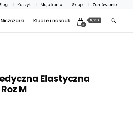
Blog
Koszyk
Moje konto
Sklep
Zamówienie
Niszczarki
Klucze i nasadki
0,00zł
0
edyczna Elastyczna
 Roz M