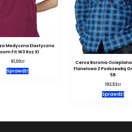
za Medyczna Elastyczna
loom Fit W3 Roz Xl
zł
81,00
Cerva Boronia Ocieplana
Flanelowa Z Podszewką G
Sprawdź!
58
zł
192,53
Sprawdź!