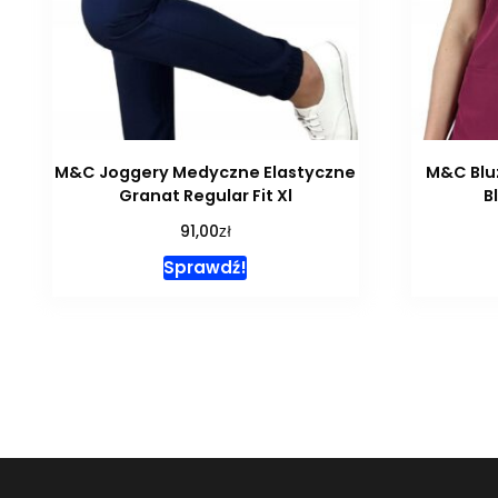
M&C Joggery Medyczne Elastyczne
M&C Blu
Granat Regular Fit Xl
B
zł
91,00
Sprawdź!