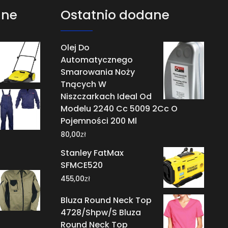
ane
Ostatnio dodane
Olej Do
Automatycznego
Smarowania Noży
Tnących W
Niszczarkach Ideal Od
Modelu 2240 Cc 5009 2Cc O
Pojemności 200 Ml
zł
80,00
Stanley FatMax
SFMCE520
zł
455,00
Bluza Round Neck Top
4728/Shpw/S Bluza
Round Neck Top