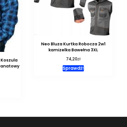
Neo Bluza Kurtka Robocza 2w1
kamizelka Bawełna 3XL
zł
74,20
 Koszula
ranatowy
Sprawdź!