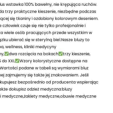
us wstawka 100% bawełny, nie krępująca ruchów.
ada trzy praktyczne kieszenie, niezbędne podczas
ejącej się tkaniny i ozdobiony kolorowym deseniem.
złowiek czuje się nie tylko profesjonalnie i
sta wiele osób pracujących przede wszystkim w
ku ubierać się w sterylną biel.Nasze bluzy to
a, wellness, kliniki medycyny
ny,
dwa rozcięcia na bokach
trzy kieszenie,
S do XXL
Wzory kolorystyczne dostępne na
 Wartości podane w tabeli są wymiarami bluz
j zajmujemy się także jej znakowaniem. Jeśli
i kupujesz bezpośrednio od producenta wspierając
akże dokupisz odzież medyczna:bluzy
zki medyczne,żakiety medyczne,obuwie medyczne