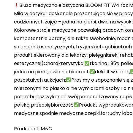
Bluza medyczna elastyczna BLOOM FIT W4 roz 
Miła w dotyku i doskonale prezentująca się w pracy
codziennych zajęć – jedna na piersi, dwie na wysok
Kolorowe stroje medyczne pozwalają pracownikom pod
kompetentnie ubrany, ale także swobodnie, modnie
salonach kosmetycznych, fryzjerskich, gabinetach 
produkt skierowany dla lekarzy, pielęgniarek, rehab
estetycznej)Charakterystyka:
tkanina : 95% poli
jedna na piersi, dwie na biodrach
dekolt w serek,
pozostałych aukcjach:
Prosimy o zapoznanie się
mierzonymi na płasko a nie wymiarami osoby.To ni
potrzebujesz wykonać swój personalizowany napis l
polską przedsiębiorczość
Produkt wyprodukowan
medyczne,spodnie medyczne,czepki,fartuchy labor
Producent: M&C