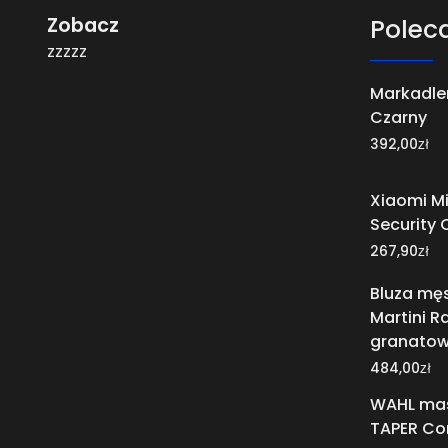
Zobacz
Polec
zzzzz
Markadler
Czarny
zł
392,00
Xiaomi M
Security
zł
267,90
Bluza mę
Martini R
granato
zł
484,00
WAHL mas
TAPER Co