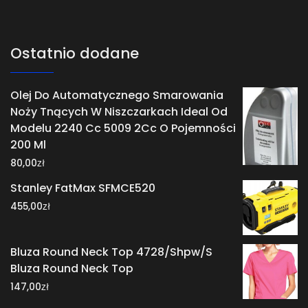
Ostatnio dodane
Olej Do Automatycznego Smarowania
Noży Tnących W Niszczarkach Ideal Od
Modelu 2240 Cc 5009 2Cc O Pojemności
200 Ml
zł
80,00
Stanley FatMax SFMCE520
zł
455,00
Bluza Round Neck Top 4728/Shpw/S
Bluza Round Neck Top
zł
147,00