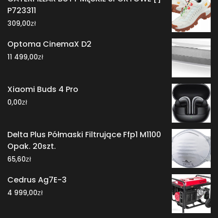
P723311
zł
309,00
Optoma CinemaX D2
zł
11 499,00
Xiaomi Buds 4 Pro
zł
0,00
Delta Plus Półmaski Filtrujące Ffp1 M1100
Opak. 20szt.
zł
65,60
Cedrus Ag7E-3
zł
4 999,00