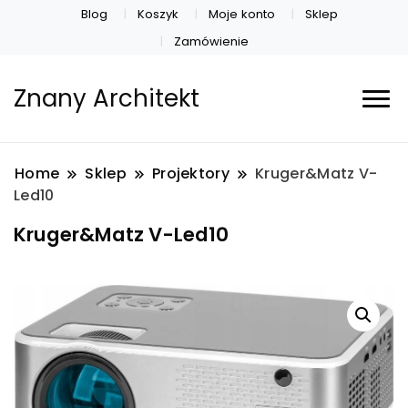
Blog
Koszyk
Moje konto
Sklep
Zamówienie
Znany Architekt
Home
Sklep
Projektory
Kruger&Matz V-
Led10
Kruger&Matz V-Led10