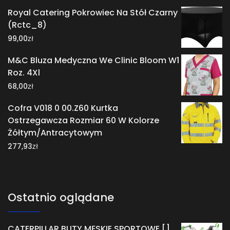
Royal Catering Pokrowiec Na Stół Czarny
(Rctc_8)
zł
99,00
M&C Bluza Medyczna We Clinic Bloom W1
Roz. 4Xl
zł
68,00
Cofra V018 0 00.Z60 Kurtka
Ostrzegawcza Rozmiar 60 W Kolorze
Żółtym/Antracytowym
zł
277,93
Ostatnio oglądane
CATERPILLAR BUTY MĘSKIE SPORTOWE []