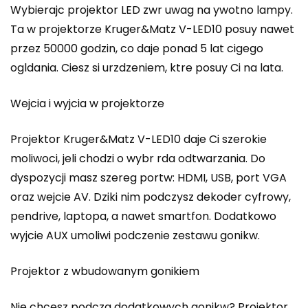
Wybierajc projektor LED zwr uwag na ywotno lampy.
Ta w projektorze Kruger&Matz V-LED10 posuy nawet
przez 50000 godzin, co daje ponad 5 lat cigego
ogldania. Ciesz si urzdzeniem, ktre posuy Ci na lata.
Wejcia i wyjcia w projektorze
Projektor Kruger&Matz V-LED10 daje Ci szerokie
moliwoci, jeli chodzi o wybr rda odtwarzania. Do
dyspozycji masz szereg portw: HDMI, USB, port VGA
oraz wejcie AV. Dziki nim podczysz dekoder cyfrowy,
pendrive, laptopa, a nawet smartfon. Dodatkowo
wyjcie AUX umoliwi podczenie zestawu gonikw.
Projektor z wbudowanym gonikiem
Nie chcesz podcza dodatkowych gonikw? Projektor