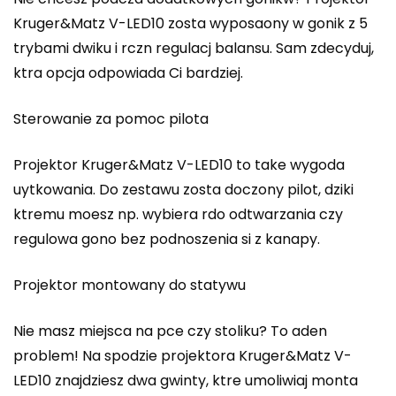
Kruger&Matz V-LED10 zosta wyposaony w gonik z 5
trybami dwiku i rczn regulacj balansu. Sam zdecyduj,
ktra opcja odpowiada Ci bardziej.
Sterowanie za pomoc pilota
Projektor Kruger&Matz V-LED10 to take wygoda
uytkowania. Do zestawu zosta doczony pilot, dziki
ktremu moesz np. wybiera rdo odtwarzania czy
regulowa gono bez podnoszenia si z kanapy.
Projektor montowany do statywu
Nie masz miejsca na pce czy stoliku? To aden
problem! Na spodzie projektora Kruger&Matz V-
LED10 znajdziesz dwa gwinty, ktre umoliwiaj monta