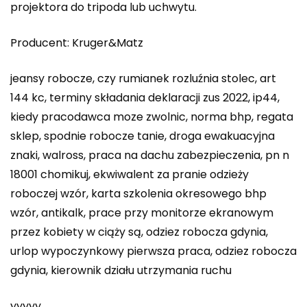
projektora do tripoda lub uchwytu.
Producent: Kruger&Matz
jeansy robocze, czy rumianek rozluźnia stolec, art
144 kc, terminy składania deklaracji zus 2022, ip44,
kiedy pracodawca moze zwolnic, norma bhp, regata
sklep, spodnie robocze tanie, droga ewakuacyjna
znaki, walross, praca na dachu zabezpieczenia, pn n
18001 chomikuj, ekwiwalent za pranie odzieży
roboczej wzór, karta szkolenia okresowego bhp
wzór, antikalk, prace przy monitorze ekranowym
przez kobiety w ciąży są, odziez robocza gdynia,
urlop wypoczynkowy pierwsza praca, odziez robocza
gdynia, kierownik działu utrzymania ruchu
yyyyy