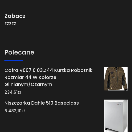
Zobacz
zzzzz
Polecane
Cofra V007 0 03.Z44 Kurtka Robotnik
Rozmiar 44 W Kolorze
Glinianym/Czarnym
zł
234,61
Niszczarka Dahle 510 Baseclass
zł
6 482,10