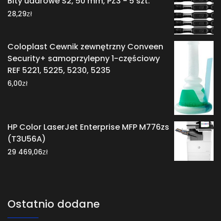
Bity udarowe S2, 50 mm, PZ3 - 5 szt.
zł
28,29
Coloplast Cewnik zewnętrzny Conveen
Security+ samoprzylepny 1-częściowy
REF 5221, 5225, 5230, 5235
zł
6,00
HP Color LaserJet Enterprise MFP M776zs
(T3U56A)
zł
29 469,06
Ostatnio dodane