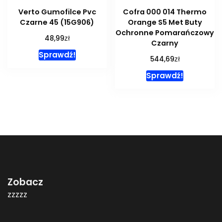
Verto Gumofilce Pvc
Cofra 000 014 Thermo
Czarne 45 (15G906)
Orange S5 Met Buty
Ochronne Pomarańczowy
zł
48,99
Czarny
Sprawdź!
zł
544,69
Sprawdź!
Zobacz
zzzzz