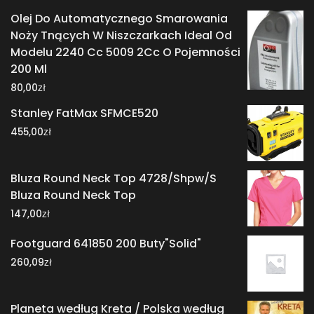
Olej Do Automatycznego Smarowania
Noży Tnących W Niszczarkach Ideal Od
Modelu 2240 Cc 5009 2Cc O Pojemności
200 Ml
zł
80,00
Stanley FatMax SFMCE520
zł
455,00
Bluza Round Neck Top 4728/Shpw/S
Bluza Round Neck Top
zł
147,00
Footguard 641850 200 Buty"Solid"
zł
260,09
Planeta według Kreta / Polska według