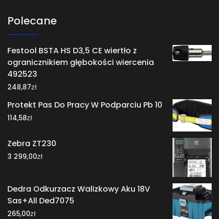
Polecane
Festool BSTA HS D3,5 CE wiertło z
ogranicznikiem głębokości wiercenia
492523
zł
248,87
Protekt Pas Do Pracy W Podparciu Pb 10
zł
114,58
Zebra ZT230
zł
3 299,00
Dedra Odkurzacz Walizkowy Aku 18V
Sas+All Ded7075
zł
265,00