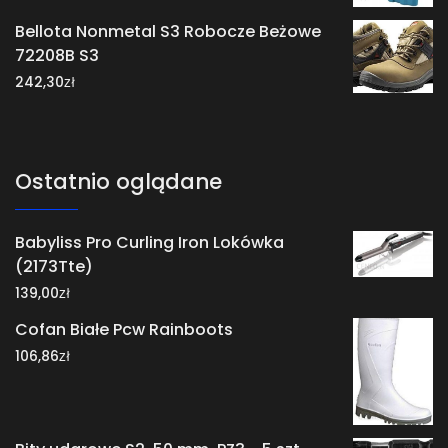
Bellota Nonmetal S3 Robocze Beżowe
72208B S3
zł
242,30
Ostatnio oglądane
Babyliss Pro Curling Iron Lokówka
(2173Tte)
zł
139,00
Cofan Białe Pcw Rainboots
zł
106,86