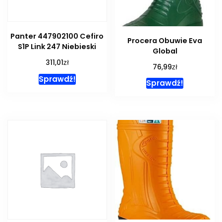
Panter 447902100 Cefiro
Procera Obuwie Eva
S1P Link 247 Niebieski
Global
zł
311,01
zł
76,99
Sprawdź!
Sprawdź!