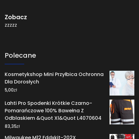
Zobacz
zzzzz
Polecane
Kosmetykshop Mini Przyłbica Ochronna
Dla Dorosłych
zł
5,00
Lahti Pro Spodenki Krótkie Czarno-
Pomarańczowe 100% Bawełna Z
Odblaskiem &Quot Xl&Quot L4070604
zł
83,35
Milwaukee M12 Fddxkit-202X