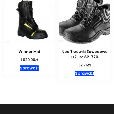
Winner Mid
Neo Trzewiki Zawodowe
O2 Src 82-770
zł
1 020,00
zł
52,76
Sprawdź!
Sprawdź!