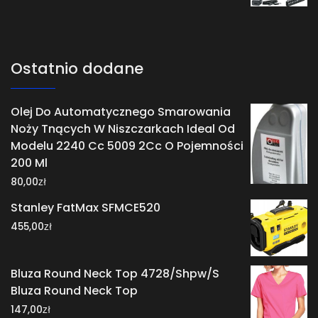
Ostatnio dodane
Olej Do Automatycznego Smarowania
Noży Tnących W Niszczarkach Ideal Od
Modelu 2240 Cc 5009 2Cc O Pojemności
200 Ml
zł
80,00
Stanley FatMax SFMCE520
zł
455,00
Bluza Round Neck Top 4728/Shpw/S
Bluza Round Neck Top
zł
147,00