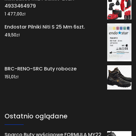
4933464979
zł
1 477,00
Endostar Pilniki Niti S 25 Mm 6szt.
zł
49,50
BRC-RENO-SRC Buty robocze
zł
151,01
Ostatnio oglądane
Sparco Buty wyścigowe FORMULA MY22