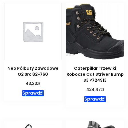
Neo Półbuty Zawodowe
Caterpillar Trzewiki
O2 Src 82-760
Robocze Cat Striver Bump
S3 P724913
zł
43,20
zł
424,47
Sprawdź!
Sprawdź!