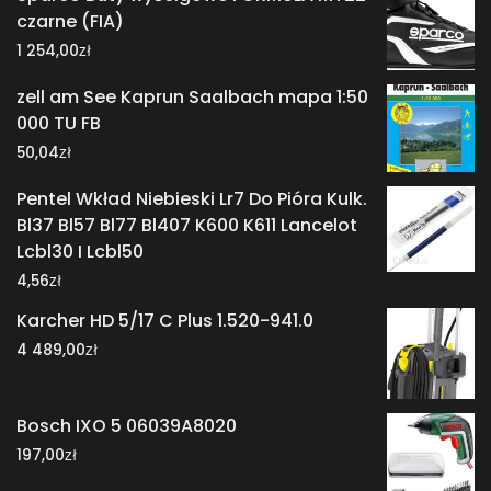
czarne (FIA)
zł
1 254,00
zell am See Kaprun Saalbach mapa 1:50
000 TU FB
zł
50,04
Pentel Wkład Niebieski Lr7 Do Pióra Kulk.
Bl37 Bl57 Bl77 Bl407 K600 K611 Lancelot
Lcbl30 I Lcbl50
zł
4,56
Karcher HD 5/17 C Plus 1.520-941.0
zł
4 489,00
Bosch IXO 5 06039A8020
zł
197,00