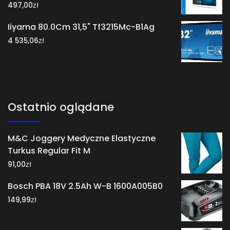
zł
497,00
Iiyama 80.0Cm 31,5" Tf3215Mc-B1Ag
zł
4 535,06
Ostatnio oglądane
M&C Joggery Medyczne Elastyczne
Turkus Regular Fit M
zł
91,00
Bosch PBA 18V 2.5Ah W-B 1600A005B0
zł
149,99