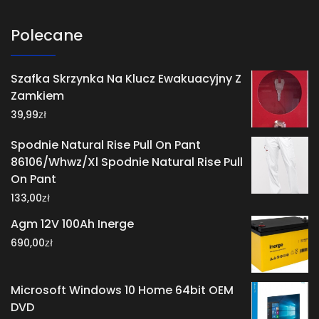
Polecane
Szafka Skrzynka Na Klucz Ewakuacyjny Z
Zamkiem
zł
39,99
Spodnie Natural Rise Pull On Pant
86106/Whwz/Xl Spodnie Natural Rise Pull
On Pant
zł
133,00
Agm 12V 100Ah Inerge
zł
690,00
Microsoft Windows 10 Home 64bit OEM
DVD