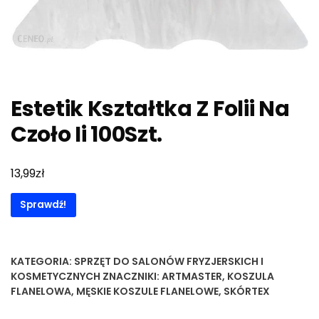
Estetik Kształtka Z Folii Na
Czoło Ii 100Szt.
zł
13,99
Sprawdź!
KATEGORIA:
SPRZĘT DO SALONÓW FRYZJERSKICH I
KOSMETYCZNYCH
ZNACZNIKI:
ARTMASTER
,
KOSZULA
FLANELOWA
,
MĘSKIE KOSZULE FLANELOWE
,
SKÓRTEX