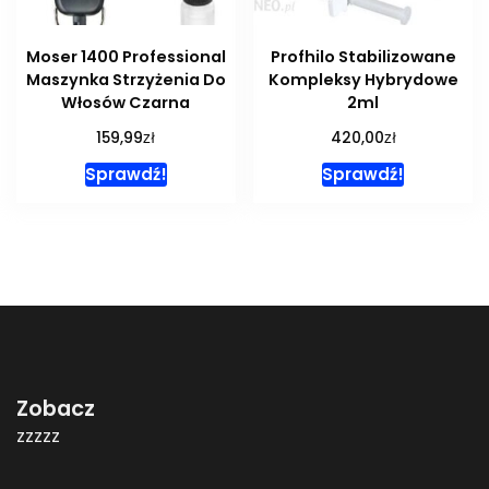
Moser 1400 Professional
Profhilo Stabilizowane
Maszynka Strzyżenia Do
Kompleksy Hybrydowe
Włosów Czarna
2ml
zł
zł
159,99
420,00
Sprawdź!
Sprawdź!
Zobacz
zzzzz