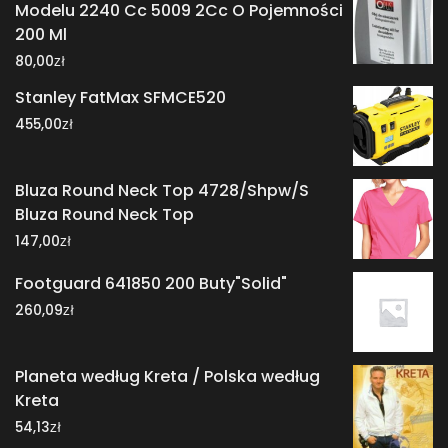
Modelu 2240 Cc 5009 2Cc O Pojemności
200 Ml
zł
80,00
Stanley FatMax SFMCE520
zł
455,00
Bluza Round Neck Top 4728/Shpw/S
Bluza Round Neck Top
zł
147,00
Footguard 641850 200 Buty"Solid"
zł
260,09
Planeta według Kreta / Polska według
Kreta
zł
54,13