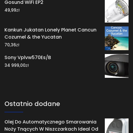
Gosund WiFi EP2
zł
49,99
Kankun Jukatan Lonely Planet Cancun
Cozumel & the Yucatan
zł
70,36
Sony Vplvw570Es/B
zł
34 999,00
Ostatnio dodane
Olej Do Automatycznego Smarowania
Noży Tnących W Niszczarkach Ideal Od