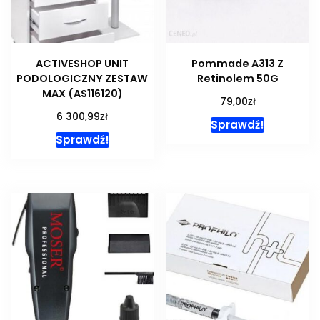
ACTIVESHOP UNIT
Pommade A313 Z
PODOLOGICZNY ZESTAW
Retinolem 50G
MAX (AS116120)
zł
79,00
zł
6 300,99
Sprawdź!
Sprawdź!