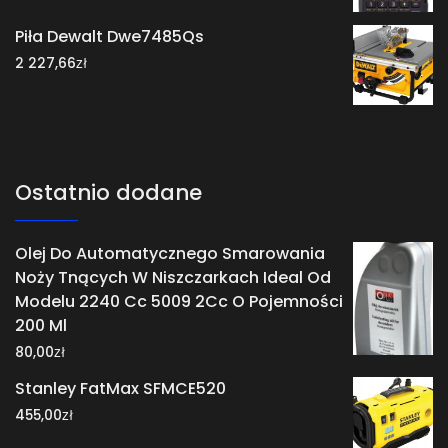
Piła Dewalt Dwe7485Qs
zł
2 227,66
Ostatnio dodane
Olej Do Automatycznego Smarowania
Noży Tnących W Niszczarkach Ideal Od
Modelu 2240 Cc 5009 2Cc O Pojemności
200 Ml
zł
80,00
Stanley FatMax SFMCE520
zł
455,00