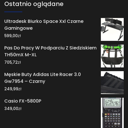
Ostatnio oglądane
Ultradesk Biurko Space Xxl Czarne
Gamingowe
zł
599,00
Pas Do Pracy W Podparciu Z Siedziskiem
TH50mX M-XL
zł
705,72
Męskie Buty Adidas Lite Racer 3.0
Gw7954 – Czarny
zł
249,99
Casio FX-5800P
zł
349,00