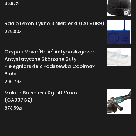
zł
35,87
Radio Lexon Tykho 3 Niebieski (LA119DB9)
zł
279,00
Oxypas Move 'Nelie' Antypoślizgowe
Antystatyczne Skórzane Buty
Pielęgniarskie Z Podszewką Coolmax
Białe
zł
200,79
Makita Brushless Xgt 40Vmax
(GA037GZ)
zł
878,59