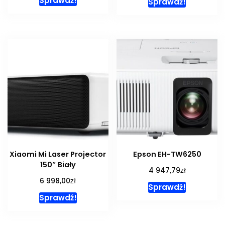
Sprawdź!
Sprawdź!
Xiaomi Mi Laser Projector
Epson EH-TW6250
150″ Biały
zł
4 947,79
zł
6 998,00
Sprawdź!
Sprawdź!