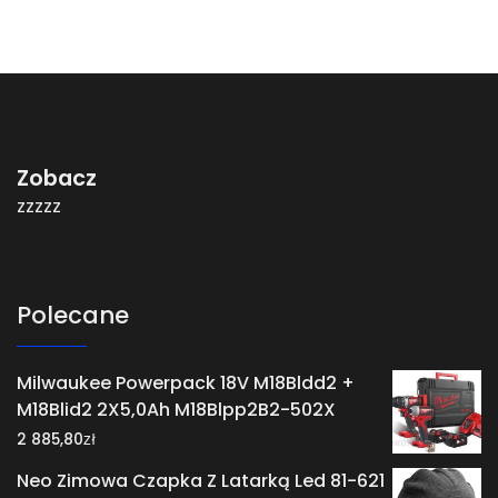
Zobacz
zzzzz
Polecane
Milwaukee Powerpack 18V M18Bldd2 +
M18Blid2 2X5,0Ah M18Blpp2B2-502X
zł
2 885,80
Neo Zimowa Czapka Z Latarką Led 81-621