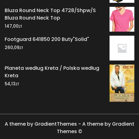
Bluza Round Neck Top 4728/Shpw/S
Bluza Round Neck Top
zł
147,00
Footguard 641850 200 Buty"Solid"
zł
260,09
Planeta według Kreta / Polska według
Kreta
zł
54,13
A theme by GradientThemes - A theme by Gradient
Themes ©