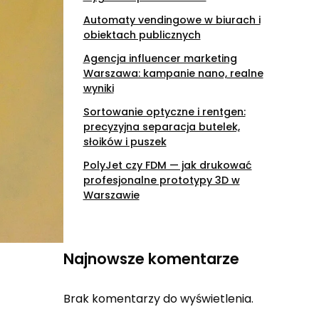
Automaty vendingowe w biurach i
obiektach publicznych
Agencja influencer marketing
Warszawa: kampanie nano, realne
wyniki
Sortowanie optyczne i rentgen:
precyzyjna separacja butelek,
słoików i puszek
PolyJet czy FDM — jak drukować
profesjonalne prototypy 3D w
Warszawie
Najnowsze komentarze
Brak komentarzy do wyświetlenia.