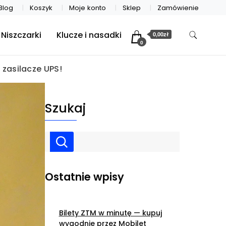
Blog
Koszyk
Moje konto
Sklep
Zamówienie
Niszczarki
Klucze i nasadki
0,00zł
0
zasilacze UPS!
Szukaj
Ostatnie wpisy
Bilety ZTM w minutę — kupuj
wygodnie przez Mobilet