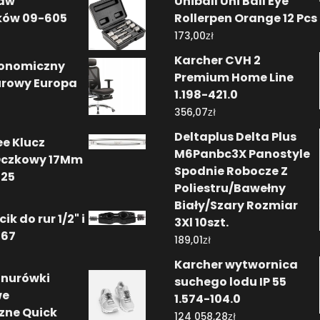
taw
Uniball Uni Ball Eye
ków 09-605
Rollerpen Orange 12 Pcs
zł
173,00
Karcher CVH 2
gonomiczny
Premium Home Line
urowy Europa
1.198-421.0
zł
356,07
Deltaplus Delta Plus
e Klucz
M6Panbc3X Panostyle
Oczkowy 17Mm
Spodnie Robocze Z
525
Poliestru/Bawełny
Biały/Szary Rozmiar
ik do rur 1/2" i
3Xl 10szt.
067
zł
189,01
Karcher wytwornica
znurówki
suchego lodu IP 55
we
1.574-104.0
zne Quick
zł
124 058,28