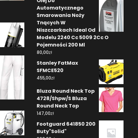
Olej Do
Automatycznego
Smarowania Noży
Tnących W
Niszczarkach Ideal Od
Modelu 2240 Cc 5009 2Cc O
Pojemności 200 Ml
zł
80,00
Stanley FatMax
SFMCE520
zł
455,00
Bluza Round Neck Top
4728/Shpw/S Bluza
Round Neck Top
zł
147,00
Footguard 641850 200
Buty"Solid"