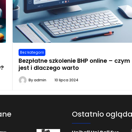
Bez kategorii
Bezpłatne szkolenie BHP online – czym
w?
jest i dlaczego warto
By
admin
10 lipca 2024
ane
Ostatnio ogląd