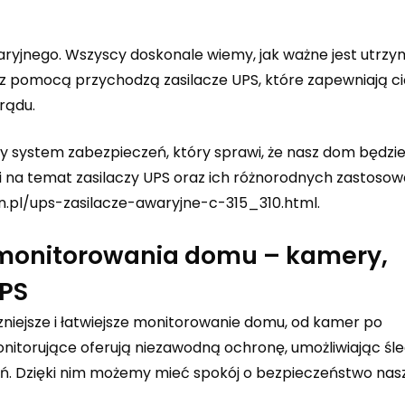
waryjnego. Wszyscy doskonale wiemy, jak ważne jest utrzy
j z pomocą przychodzą zasilacze UPS, które zapewniają c
rądu.
y system zabezpieczeń, który sprawi, że nasz dom będzi
ji na temat zasilaczy UPS oraz ich różnorodnych zastoso
n.pl/ups-zasilacze-awaryjne-c-315_310.html
.
monitorowania domu – kamery,
UPS
niejsze i łatwiejsze monitorowanie domu, od kamer po
itorujące oferują niezawodną ochronę, umożliwiając śl
zeń. Dzięki nim możemy mieć spokój o bezpieczeństwo na