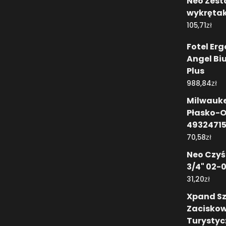
Neo Zes
wykręta
zł
105,71
Fotel Er
Angel Bi
Plus
zł
988,84
Milwauke
Płasko-
4932471
zł
70,58
Neo Czyśc
3/4" 02-
zł
31,20
Xpand S
Zacisko
Turystyc