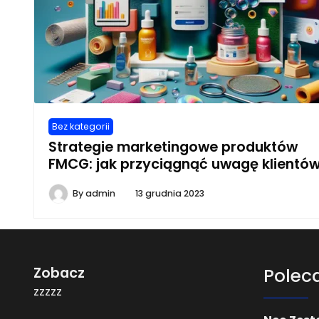
Bez kategorii
Strategie marketingowe produktów
FMCG: jak przyciągnąć uwagę klientó
By
admin
13 grudnia 2023
Zobacz
Polec
zzzzz