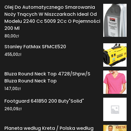
Olej Do Automatycznego Smarowania
Noży Tnących W Niszczarkach Ideal Od
Modelu 2240 Cc 5009 2Cc O Pojemności
200 Ml
zł
80,00
Stanley FatMax SFMCE520
zł
455,00
Bluza Round Neck Top 4728/Shpw/S
Bluza Round Neck Top
zł
147,00
Footguard 641850 200 Buty"Solid"
zł
260,09
Planeta według Kreta / Polska według