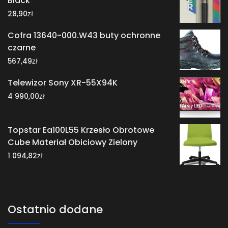
Black
zł
28,90
Cofra 13640-000.W43 buty ochronne
czarne
zł
567,49
Telewizor Sony XR-55X94K
zł
4 990,00
Topstar Ea100L55 Krzesło Obrotowe
Cube Materiał Obiciowy Zielony
zł
1 094,82
Ostatnio dodane