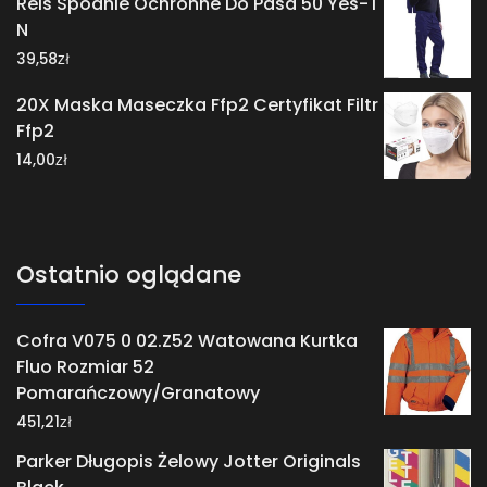
Reis Spodnie Ochronne Do Pasa 50 Yes-T
N
zł
39,58
20X Maska Maseczka Ffp2 Certyfikat Filtr
Ffp2
zł
14,00
Ostatnio oglądane
Cofra V075 0 02.Z52 Watowana Kurtka
Fluo Rozmiar 52
Pomarańczowy/Granatowy
zł
451,21
Parker Długopis Żelowy Jotter Originals