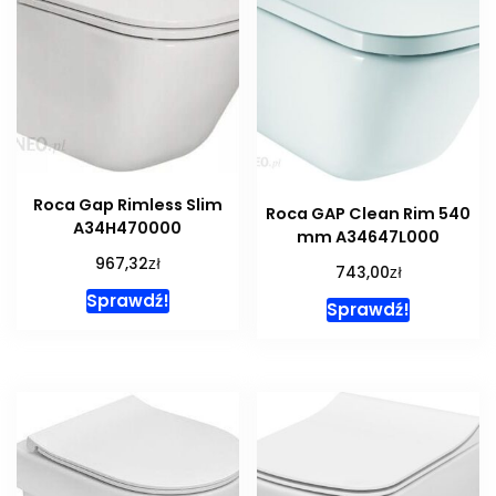
Roca Gap Rimless Slim
Roca GAP Clean Rim 540
A34H470000
mm A34647L000
zł
967,32
zł
743,00
Sprawdź!
Sprawdź!