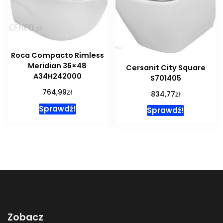
Roca Compacto Rimless
Meridian 36×48
Cersanit City Square
A34H242000
S701405
zł
764,99
zł
834,77
Sprawdź!
Sprawdź!
Zobacz