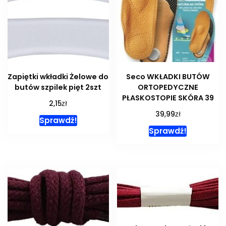
Zapiętki wkładki Żelowe do
Seco WKŁADKI BUTÓW
butów szpilek pięt 2szt
ORTOPEDYCZNE
PŁASKOSTOPIE SKÓRA 39
zł
2,15
zł
39,99
Sprawdź!
Sprawdź!