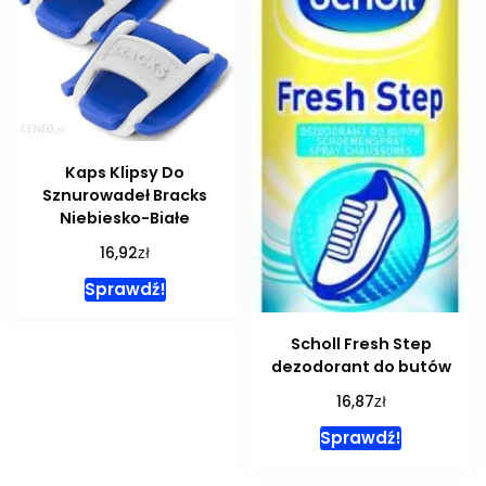
Kaps Klipsy Do
Sznurowadeł Bracks
Niebiesko-Białe
zł
16,92
Sprawdź!
Scholl Fresh Step
dezodorant do butów
zł
16,87
Sprawdź!