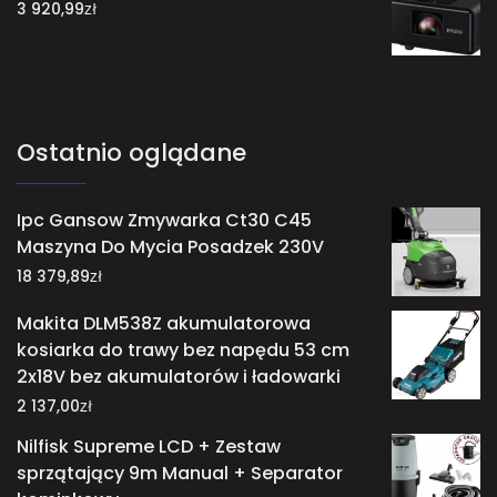
zł
3 920,99
Ostatnio oglądane
Ipc Gansow Zmywarka Ct30 C45
Maszyna Do Mycia Posadzek 230V
zł
18 379,89
Makita DLM538Z akumulatorowa
kosiarka do trawy bez napędu 53 cm
2x18V bez akumulatorów i ładowarki
zł
2 137,00
Nilfisk Supreme LCD + Zestaw
sprzątający 9m Manual + Separator