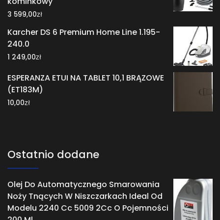
kominkowy
zł
3 599,00
Karcher DS 6 Premium Home Line 1.195-
240.0
zł
1 249,00
ESPERANZA ETUI NA TABLET 10,1 BRĄZOWE
(ET183M)
zł
10,00
Ostatnio dodane
Olej Do Automatycznego Smarowania
Noży Tnących W Niszczarkach Ideal Od
Modelu 2240 Cc 5009 2Cc O Pojemności
200 Ml