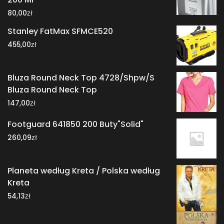
zł
80,00
Stanley FatMax SFMCE520
zł
455,00
Bluza Round Neck Top 4728/Shpw/S
Bluza Round Neck Top
zł
147,00
Footguard 641850 200 Buty"Solid"
zł
260,09
Planeta według Kreta / Polska według
Kreta
zł
54,13