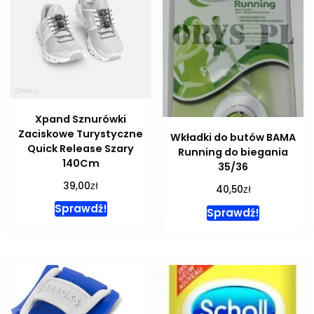
Xpand Sznurówki
Zaciskowe Turystyczne
Wkładki do butów BAMA
Quick Release Szary
Running do biegania
140Cm
35/36
zł
39,00
zł
40,50
Sprawdź!
Sprawdź!