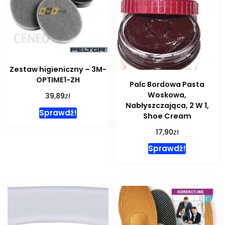
Zestaw higieniczny – 3M-
OPTIME1-ZH
Palc Bordowa Pasta
Woskowa,
zł
39,89
Nabłyszczająca, 2 W 1,
Sprawdź!
Shoe Cream
zł
17,90
Sprawdź!