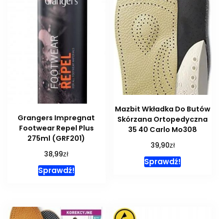
Mazbit Wkładka Do Butów
Grangers Impregnat
Skórzana Ortopedyczna
Footwear Repel Plus
35 40 Carlo Mo308
275ml (GRF201)
zł
39,90
zł
38,99
Sprawdź!
Sprawdź!