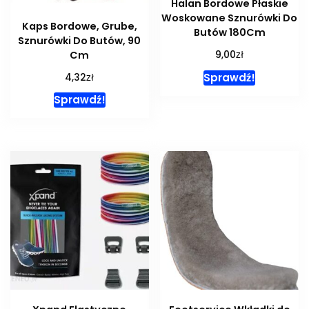
Halan Bordowe Płaskie
Woskowane Sznurówki Do
Kaps Bordowe, Grube,
Butów 180Cm
Sznurówki Do Butów, 90
zł
Cm
9,00
zł
Sprawdź!
4,32
Sprawdź!