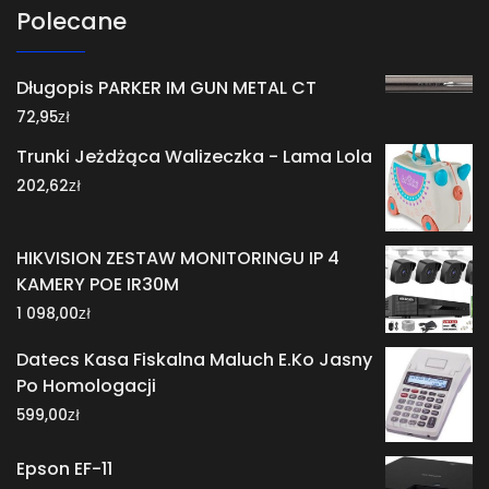
Polecane
Długopis PARKER IM GUN METAL CT
zł
72,95
Trunki Jeżdżąca Walizeczka - Lama Lola
zł
202,62
HIKVISION ZESTAW MONITORINGU IP 4
KAMERY POE IR30M
zł
1 098,00
Datecs Kasa Fiskalna Maluch E.Ko Jasny
Po Homologacji
zł
599,00
Epson EF-11