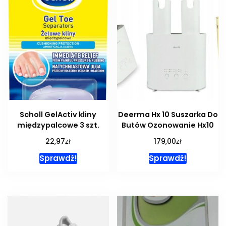
Scholl GelActiv kliny
Deerma Hx 10 Suszarka Do
międzypalcowe 3 szt.
Butów Ozonowanie Hx10
zł
zł
22,97
179,00
Sprawdź!
Sprawdź!