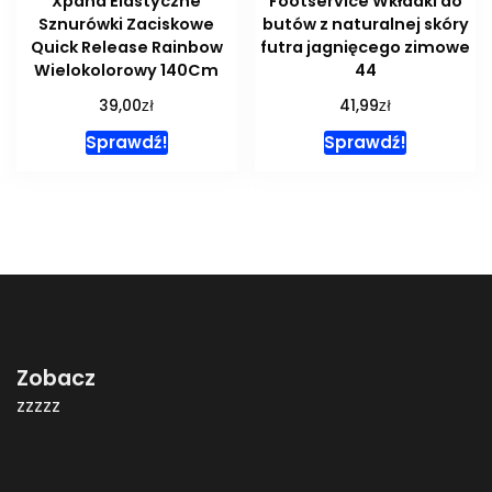
Xpand Elastyczne
Footservice Wkładki do
Sznurówki Zaciskowe
butów z naturalnej skóry
Quick Release Rainbow
futra jagnięcego zimowe
Wielokolorowy 140Cm
44
zł
zł
39,00
41,99
Sprawdź!
Sprawdź!
Zobacz
zzzzz