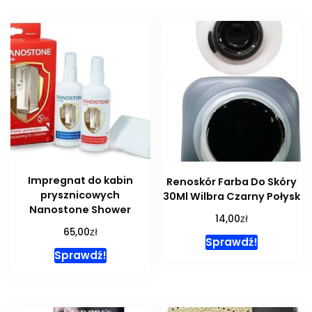
Impregnat do kabin
Renoskór Farba Do Skóry
prysznicowych
30Ml Wilbra Czarny Połysk
Nanostone Shower
zł
14,00
zł
65,00
Sprawdź!
Sprawdź!