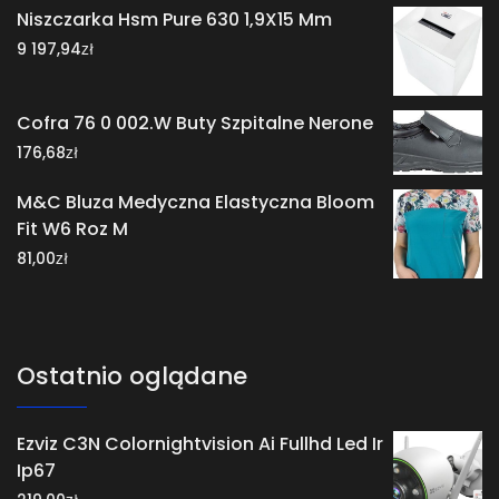
Niszczarka Hsm Pure 630 1,9X15 Mm
zł
9 197,94
Cofra 76 0 002.W Buty Szpitalne Nerone
zł
176,68
M&C Bluza Medyczna Elastyczna Bloom
Fit W6 Roz M
zł
81,00
Ostatnio oglądane
Ezviz C3N Colornightvision Ai Fullhd Led Ir
Ip67
zł