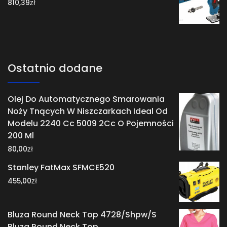
zł
810,39
Ostatnio dodane
Olej Do Automatycznego Smarowania
Noży Tnących W Niszczarkach Ideal Od
Modelu 2240 Cc 5009 2Cc O Pojemności
200 Ml
zł
80,00
Stanley FatMax SFMCE520
zł
455,00
Bluza Round Neck Top 4728/Shpw/S
Bluza Round Neck Top