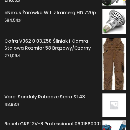
219,00
eNexus Żarówka Wifi z kamerą HD 720p
zł
594,54
Cofra V062 0 03.Z58 Śliniak I Klamra
Stalowa Rozmiar 58 Brązowy/Czarny
zł
271,09
Vorel Sandały Robocze Serra S1 43
zł
48,98
Bosch GKF 12V-8 Professional 06016B0001