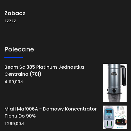
Zobacz
zzzzz
Polecane
Beam Sc 385 Platinum Jednostka
Centralna (781)
zł
4 119,00
Miafi Maf006A - Domowy Koncentrator
Tlenu Do 90%
zł
1 299,00