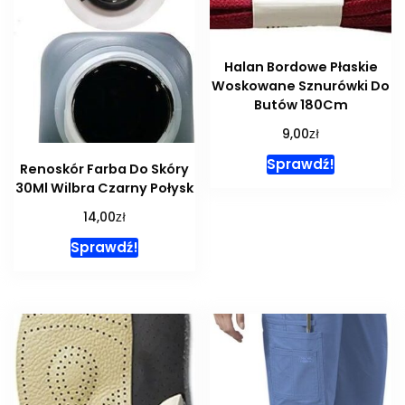
Halan Bordowe Płaskie
Woskowane Sznurówki Do
Butów 180Cm
zł
9,00
Sprawdź!
Renoskór Farba Do Skóry
30Ml Wilbra Czarny Połysk
zł
14,00
Sprawdź!