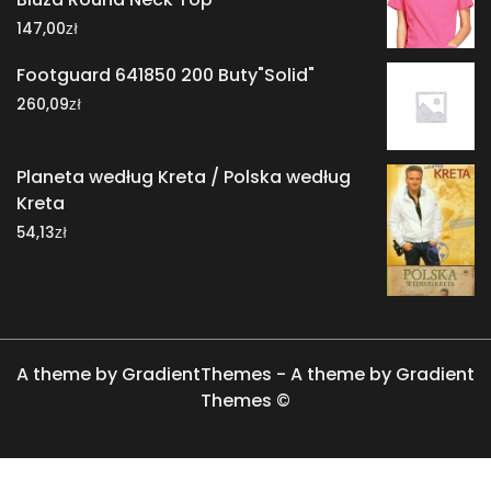
zł
147,00
Footguard 641850 200 Buty"Solid"
zł
260,09
Planeta według Kreta / Polska według
Kreta
zł
54,13
A theme by GradientThemes - A theme by Gradient
Themes ©