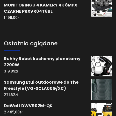
MONITORINGU 4 KAMERY 4K 8MPX
CZARNE PRXVR04T8BL
zł
1 199,00
Ostatnio oglądane
Ruhhy Robot kuchenny planetarny
2200W
zł
319,89
Samsung Etui outdoorowe do The
Freestyle (VG-SCLA00G/XC)
zł
271,62
DeWalt DWV902M-QS
zł
2 485,00