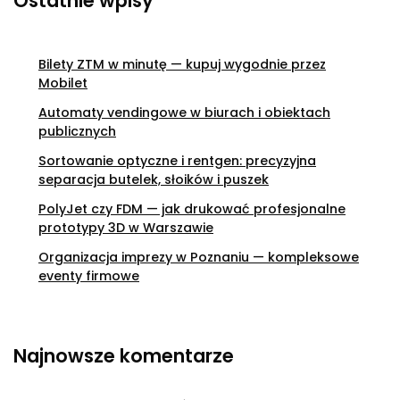
Ostatnie wpisy
Bilety ZTM w minutę — kupuj wygodnie przez
Mobilet
Automaty vendingowe w biurach i obiektach
publicznych
Sortowanie optyczne i rentgen: precyzyjna
separacja butelek, słoików i puszek
PolyJet czy FDM — jak drukować profesjonalne
prototypy 3D w Warszawie
Organizacja imprezy w Poznaniu — kompleksowe
eventy firmowe
Najnowsze komentarze