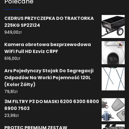
Polecane
CEDRUS PRZYCZEPKA DO TRAKTORKA
225KG SP22124
zł
949,00
Kamera obrotowa bezprzewodowa
WiFi Full HD Ezviz C8PF
zł
616,00
Ars Pojedynczy Stojak Do Segregacji
Odpadów Na Worki Pojemność 120L
(Kolor Żółty)
zł
79,81
3M FILTRY P3 DO MASKI 6200 6300 6800
6900 7503
zł
23,99
PROTEC PREMIUM ZESTAW