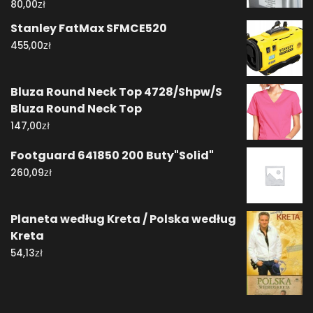
zł
80,00
Stanley FatMax SFMCE520
zł
455,00
Bluza Round Neck Top 4728/Shpw/S
Bluza Round Neck Top
zł
147,00
Footguard 641850 200 Buty"Solid"
zł
260,09
Planeta według Kreta / Polska według
Kreta
zł
54,13