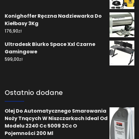
Konighoffer Ręczna Nadziewarka Do
Kiełbasy 3Kg
zł
176,90
Ultradesk Biurko Space Xxl Czarne
Gamingowe
zł
599,00
Ostatnio dodane
Olej Do Automatycznego Smarowania
Noży Tnących W Niszczarkach Ideal Od
Modelu 2240 Cc 5009 2Cc O
Pojemności 200 Ml