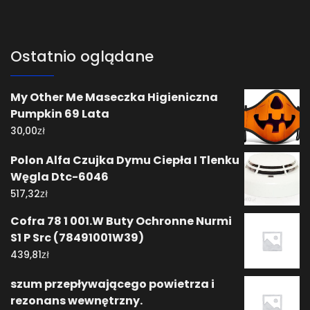
Ostatnio oglądane
My Other Me Maseczka Higieniczna
Pumpkin 69 Lata
zł
30,00
Polon Alfa Czujka Dymu Ciepła I Tlenku
Węgla Dtc-6046
zł
517,32
Cofra 78 1 001.W Buty Ochronne Nurmi
S1 P Src (78491001W39)
zł
439,81
szum przepływającego powietrza i
rezonans wewnętrzny.