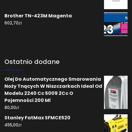
Brother TN-423M Magenta
zł
602,70
Ostatnio dodane
Olej Do Automatycznego Smarowania
Noży Tnących W Niszczarkach Ideal Od
Modelu 2240 Cc 5009 2Cc O
Pojemności 200 Ml
zł
80,00
Stanley FatMax SFMCE520
zł
455,00