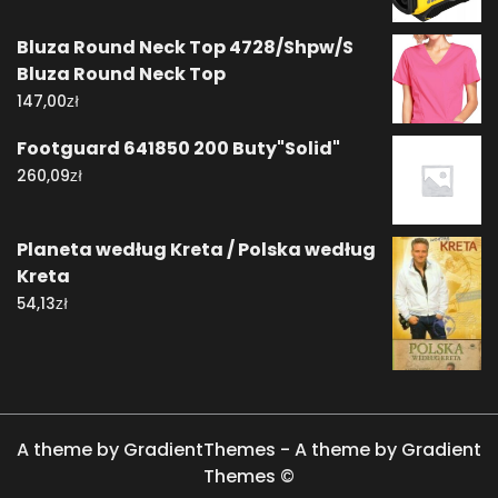
Bluza Round Neck Top 4728/Shpw/S
Bluza Round Neck Top
zł
147,00
Footguard 641850 200 Buty"Solid"
zł
260,09
Planeta według Kreta / Polska według
Kreta
zł
54,13
A theme by GradientThemes - A theme by Gradient
Themes ©