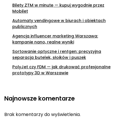
Bilety ZTM w minutę — kupuj wygodnie przez
Mobilet
Automaty vendingowe w biurach i obiektach
publicznych
Agencja influencer marketing Warszawa:
kampanie nano, realne wyniki
Sortowanie optyczne i rentgen: precyzyjna
separacja butelek, słoików i puszek
PolyJet czy FDM — jak drukować profesjonalne
prototypy 3D w Warszawie
Najnowsze komentarze
Brak komentarzy do wyświetlenia.