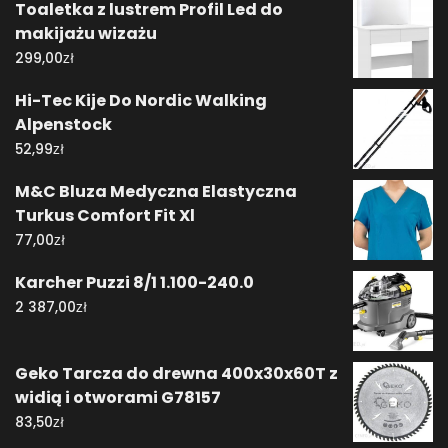
Toaletka z lustrem Profil Led do
makijażu wizażu
zł
299,00
Hi-Tec Kije Do Nordic Walking
Alpenstock
zł
52,99
M&C Bluza Medyczna Elastyczna
Turkus Comfort Fit Xl
zł
77,00
Karcher Puzzi 8/1 1.100-240.0
zł
2 387,00
Geko Tarcza do drewna 400x30x60T z
widią i otworami G78157
zł
83,50