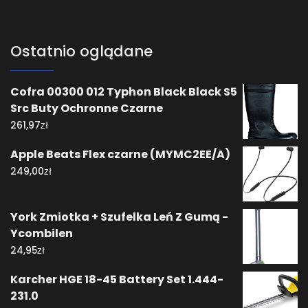
Ostatnio oglądane
Cofra 00300 012 Typhon Black Black S5
Src Buty Ochronne Czarne
zł
261,97
Apple Beats Flex czarne (MYMC2EE/A)
zł
249,00
York Zmiotka + Szufelka Leń Z Gumą -
Ycombilen
zł
24,95
Karcher HGE 18-45 Battery Set 1.444-
231.0