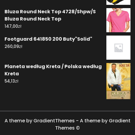
Bluza Round Neck Top 4728/Shpw/S
Bluza Round Neck Top
zł
147,00
Footguard 641850 200 Buty"Solid"
zł
260,09
Planeta według Kreta / Polska według
Kreta
zł
54,13
A theme by GradientThemes - A theme by Gradient
Themes ©