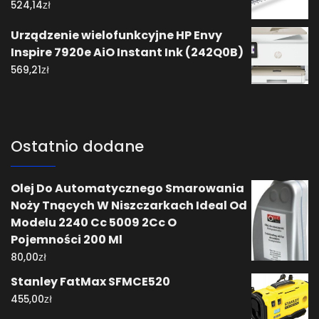
zł
524,14
Urządzenie wielofunkcyjne HP Envy
Inspire 7920e AiO Instant Ink (242Q0B)
zł
569,21
Ostatnio dodane
Olej Do Automatycznego Smarowania
Noży Tnących W Niszczarkach Ideal Od
Modelu 2240 Cc 5009 2Cc O
Pojemności 200 Ml
zł
80,00
Stanley FatMax SFMCE520
zł
455,00