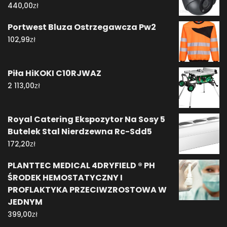
zł
440,00
Portwest Bluza Ostrzegawcza Pw2
zł
102,99
Piła HiKOKI C10RJWAZ
zł
2 113,00
Royal Catering Ekspozytor Na Sosy 5
Butelek Stal Nierdzewna Rc-Sdd5
zł
172,20
PLANTTEC MEDICAL 4DRYFIELD ® PH
ŚRODEK HEMOSTATYCZNY I
PROFLAKTYKA PRZECIWZROSTOWA W
JEDNYM
zł
399,00