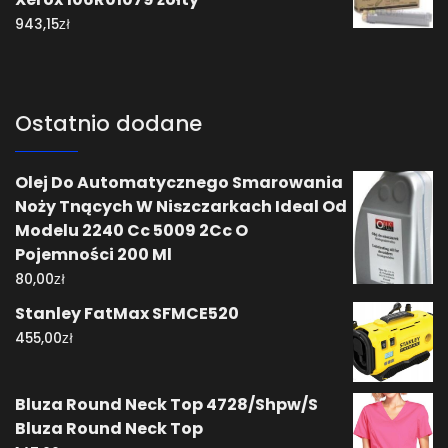
zł
943,15
Ostatnio dodane
Olej Do Automatycznego Smarowania
Noży Tnących W Niszczarkach Ideal Od
Modelu 2240 Cc 5009 2Cc O
Pojemności 200 Ml
zł
80,00
Stanley FatMax SFMCE520
zł
455,00
Bluza Round Neck Top 4728/Shpw/S
Bluza Round Neck Top