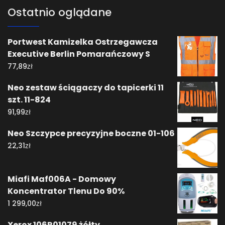
Ostatnio oglądane
Portwest Kamizelka Ostrzegawcza
Executive Berlin Pomarańczowy S
zł
77,89
Neo zestaw ściągaczy do tapicerki 11
szt. 11-824
zł
91,99
Neo Szczypce precyzyjne boczne 01-106
zł
22,31
Miafi Maf006A - Domowy
Koncentrator Tlenu Do 90%
zł
1 299,00
Xerox 106R01079 żółty