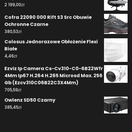
zł
2 199,00
Cofra 22090 000 Rift S3 Src Obuwie
Ochronne Czarne
zł
380,53
Colosus Jednorazowe Obłożenie Flexi
Białe
zł
4,46
Ezviz Ip Camera Cs-Cv310-C0-6B22Wfr
4Mm Ip67 H.264 H.265 Microsd Max. 256
Gb (Ezcv310C06B22C3X4Mm)
zł
705,59
Owlenz SD50 Czarny
zł
385,45