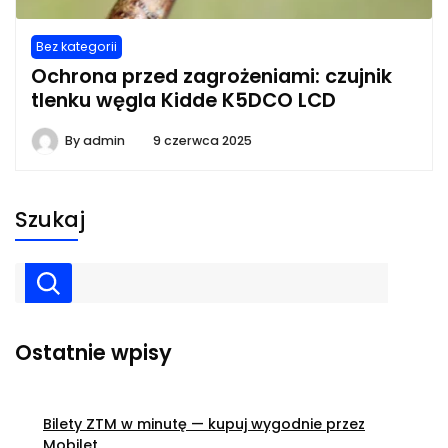
Bez kategorii
Ochrona przed zagrożeniami: czujnik
tlenku węgla Kidde K5DCO LCD
By
admin
9 czerwca 2025
Szukaj
Ostatnie wpisy
Bilety ZTM w minutę — kupuj wygodnie przez
Mobilet