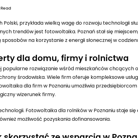
s Read
 Polski, przykłada wielką wagę do rozwoju technologii sł
ych trendów jest fotowoltaika. Poznań stał się miejscem,
ją sposobów na korzystanie z energii słonecznej w codzien
rty dla domu, firmy i rolnictwa
iej popularne rozwiązanie wśród mieszkańców chcących 
ochrony środowiska. Wiele firm oferuje kompleksowe usług
towoltaika dla firm w Poznaniu umożliwia przedsiębiorcom
giczny wizerunek firmy.
technologii. Fotowoltaika dla rolników w Poznaniu staje się
 również możliwość pozyskania dofinansowania.
k skorzystać ze wsparcia w Pozna