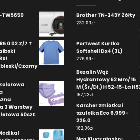
H-TW5650
Brother TN-243Y Żółty
zł
232,00
5 0 02.Z/7 T
Portwest Kurtka
aibski
Softshell Dx4 (3L)
3Xl
zł
276,99
bieski/Czarny
Bezalin Wąż
Hydrantowy 52 Mm/ 15
Kolorowa
M (Śr./Dł.) H 52-15-Ła H
a
zł
157,23
czna
Karcher zmiotka i
a 3 Warstwy
szufelka Eco 6.999-
ioletowa 50szt.
226.0
zł
162,36
Medikal
Neo Klucz płasko-