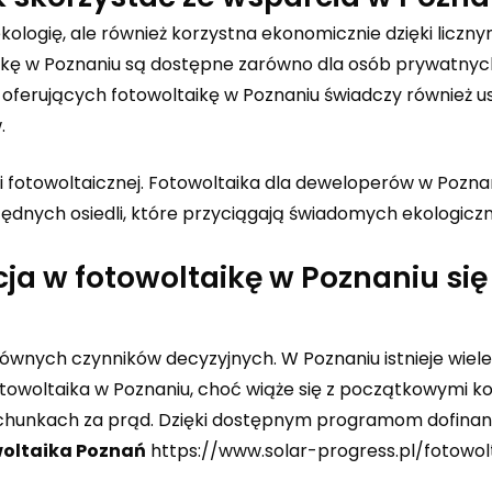
ekologię, ale również korzystna ekonomicznie dzięki liczn
kę w Poznaniu są dostępne zarówno dla osób prywatnyc
rm oferujących fotowoltaikę w Poznaniu świadczy również us
.
 fotowoltaicznej. Fotowoltaika dla deweloperów w Pozna
nych osiedli, które przyciągają świadomych ekologiczni
cja w fotowoltaikę w Poznaniu się
łównych czynników decyzyjnych. W Poznaniu istnieje wiele
otowoltaika w Poznaniu, choć wiąże się z początkowymi k
rachunkach za prąd. Dzięki dostępnym programom dofina
oltaika Poznań
https://www.solar-progress.pl/fotowol