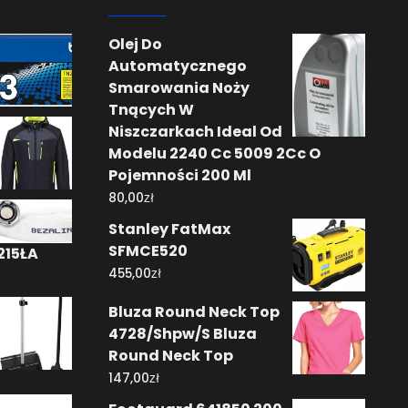
Olej Do
Automatycznego
Smarowania Noży
Tnących W
Niszczarkach Ideal Od
Modelu 2240 Cc 5009 2Cc O
Pojemności 200 Ml
zł
80,00
Stanley FatMax
SFMCE520
5215ŁA
zł
455,00
Bluza Round Neck Top
4728/Shpw/S Bluza
Round Neck Top
zł
147,00