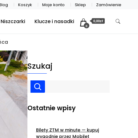
Blog
Koszyk
Moje konto
Sklep
Zamówienie
Niszczarki
Klucze i nasadki
0,00zł
0
ńca
Szukaj
Ostatnie wpisy
Bilety ZTM w minutę — kupuj
wygodnie przez Mobilet