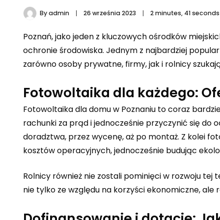
By
admin
26 września 2023
2 minutes, 41 second
Poznań, jako jeden z kluczowych ośrodków miejskich
ochronie środowiska. Jednym z najbardziej popularn
zarówno osoby prywatne, firmy, jak i rolnicy szuka
Fotowoltaika dla każdego: Ofe
Fotowoltaika dla domu w Poznaniu to coraz bardz
rachunki za prąd i jednocześnie przyczynić się do 
doradztwa, przez wycenę, aż po montaż. Z kolei fo
kosztów operacyjnych, jednocześnie budując ekolo
Rolnicy również nie zostali pominięci w rozwoju tej 
nie tylko ze względu na korzyści ekonomiczne, ale
Dofinansowanie i dotacje: Ja