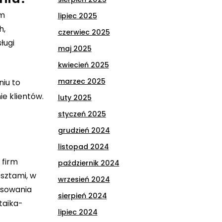
ym
lipiec 2025
h,
czerwiec 2025
ługi
maj 2025
kwiecień 2025
marzec 2025
niu to
e klientów.
luty 2025
styczeń 2025
grudzień 2024
listopad 2024
 firm
październik 2024
osztami, w
wrzesień 2024
nsowania
sierpień 2024
taika-
lipiec 2024