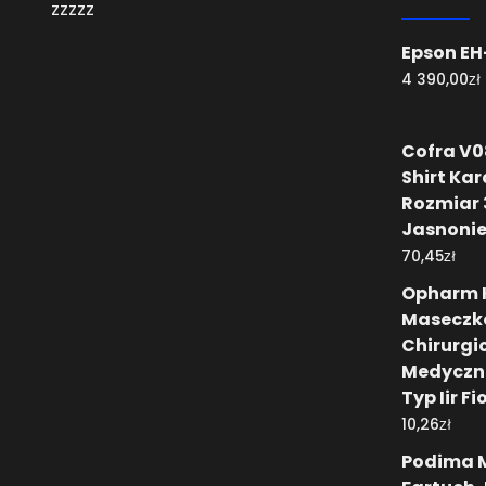
zzzzz
Epson E
zł
4 390,00
Cofra V08
Shirt Kar
Rozmiar 
Jasnonie
zł
70,45
Opharm 
Maseczk
Chirurgi
Medyczn
Typ Iir F
zł
10,26
Podima 