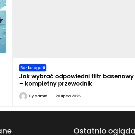
Bez kategorii
Jak wybrać odpowiedni filtr basenowy
– kompletny przewodnik
By
admin
28 lipca 2025
ane
Ostatnio ogląd