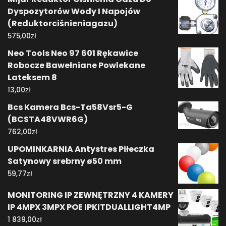
Dyspozytorów Wody I Napojów
(Reduktorciśnieniagazu)
zł
575,00
Neo Tools Neo 97 601 Rękawice
Robocze Bawełniane Powlekane
Lateksem 8
zł
13,00
Bcs Kamera Bcs-Ta58Vsr5-G
(BCSTA48VWR6G)
zł
762,00
UPOMINKARNIA Antystres Piłeczka
Satynowy srebrny ø50 mm
zł
59,77
MONITORING IP ZEWNĘTRZNY 4 KAMERY
IP 4MPX 3MPX POE IPKITDUALLIGHT4MP
zł
1 839,00