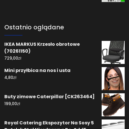
Ostatnio oglądane
IKEA MARKUS Krzesło obrotowe
(70261150)
zł
729,00
Mini przyłbica na nos i usta
zł
4,80
Buty zimowe Caterpillar [CK263464]
zł
199,00
Royal Catering Ekspozytor Na Sosy 5