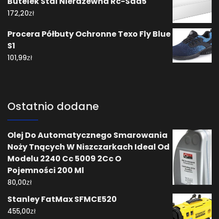
Butelek Stal Nierdzewna Rc-Sdd5
zł
172,20
Procera Półbuty Ochronne Texo Fly Blue
S1
zł
101,99
Ostatnio dodane
Olej Do Automatycznego Smarowania
Noży Tnących W Niszczarkach Ideal Od
Modelu 2240 Cc 5009 2Cc O
Pojemności 200 Ml
zł
80,00
Stanley FatMax SFMCE520
zł
455,00