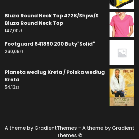
Bluza Round Neck Top 4728/Shpw/S
Bluza Round Neck Top
zł
147,00
Footguard 641850 200 Buty"Solid"
zł
260,09
Planeta według Kreta / Polska według
Kreta
zł
54,13
A theme by GradientThemes - A theme by Gradient
Themes ©