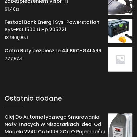
Zabezpieczeniem Visor-H
zł
61,40
Festool Bank Energii Sys-Powerstation
Sys-Pst 1500 Li Hp 205721
zł
13 999,00
Cofra Buty bezpieczne 44 BRC-GALARR
zł
777,57
Ostatnio dodane
Olej Do Automatycznego Smarowania
Noży Tnących W Niszczarkach Ideal Od
Modelu 2240 Cc 5009 2Cc O Pojemności