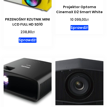
Projektor Optoma
CinemaX D2 Smart White
zł
PRZENOŚNY RZUTNIK MINI
10 099,00
LCD FULL HD SD10
Sprawdź!
zł
238,80
Sprawdź!