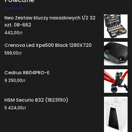
Neo Zestaw kluczy nasadowych 1/2 32
szt. 08-662
zł
442,00
Crenova Led Xpe500 Black 1280X720
zł
599,00
Cedrus RB04PRO-E
zł
9 250,00
HSM Securio B32 (1823111O)
zł
5 424,00