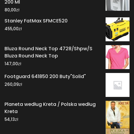
200 Ml
zł
80,00
Stanley FatMax SFMCE520
zł
455,00
Bluza Round Neck Top 4728/Shpw/S
Bluza Round Neck Top
zł
147,00
Footguard 641850 200 Buty"Solid"
zł
260,09
Planeta według Kreta / Polska według
Kreta
zł
54,13