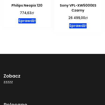
Philips Neopix 120
Sony VPL-XW5000ES
Czarny
zł
774,63
zł
26 499,00
Sprawdź!
Sprawdź!
Zobacz
zzzzz
Polecane