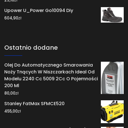
23,10
Upower U_Power Go10094 Diy
zł
604,90
Ostatnio dodane
Olej Do Automatycznego Smarowania
Noży Tnących W Niszczarkach Ideal Od
Modelu 2240 Cc 5009 2Cc O Pojemności
200 Ml
zł
80,00
Stanley FatMax SFMCE520
zł
455,00