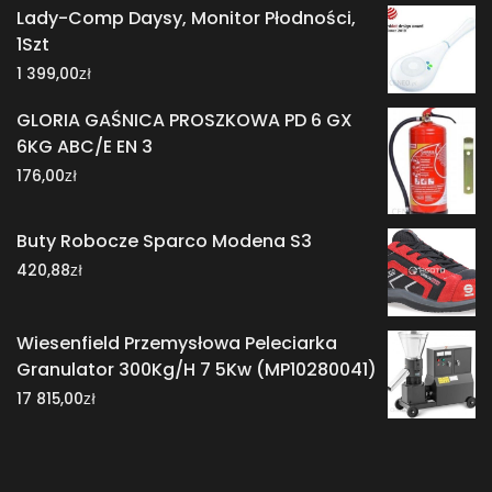
Lady-Comp Daysy, Monitor Płodności,
1Szt
zł
1 399,00
GLORIA GAŚNICA PROSZKOWA PD 6 GX
6KG ABC/E EN 3
zł
176,00
Buty Robocze Sparco Modena S3
zł
420,88
Wiesenfield Przemysłowa Peleciarka
Granulator 300Kg/H 7 5Kw (MP10280041)
zł
17 815,00