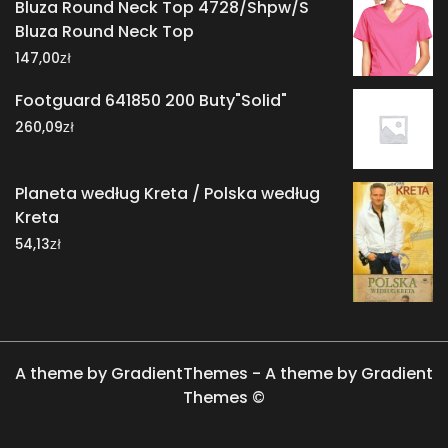
Bluza Round Neck Top 4728/Shpw/S
Bluza Round Neck Top
zł
147,00
Footguard 641850 200 Buty"Solid"
zł
260,09
Planeta według Kreta / Polska według
Kreta
zł
54,13
A theme by GradientThemes - A theme by Gradient
Themes ©