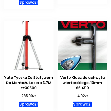
Sprawdź!
Yato Tyczka Ze Statywem
Verto Klucz do uchwytu
Do Montażu Lasera 3,7M
wiertarskiego, 10mm
Yt30500
66H310
zł
zł
285,90
4,92
Sprawdź!
Sprawdź!