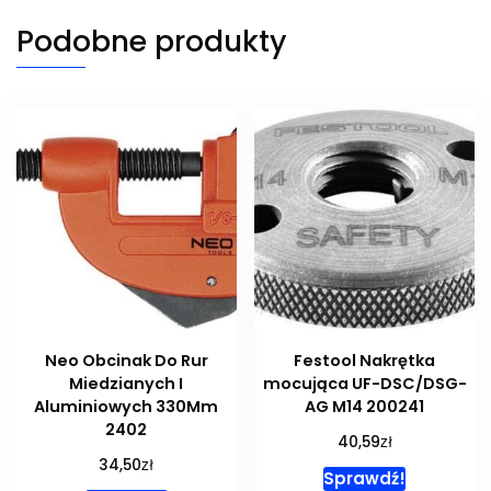
Podobne produkty
Neo Obcinak Do Rur
Festool Nakrętka
Miedzianych I
mocująca UF-DSC/DSG-
Aluminiowych 330Mm
AG M14 200241
2402
zł
40,59
zł
34,50
Sprawdź!