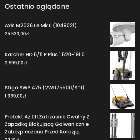
Ostatnio oglądane
Axis M2026 Le Mk Ii (1049021)
zł
25 533,00
Karcher HD 5/11 P Plus 1.520-191.0
zł
2 599,00
Stiga SWP 475 (2W0755011/ST1)
zł
1 989,00
Protekt Az 011 Zatrzaśnik Owalny Z
Zapadką Blokującą Galwanicznie
Zabezpieczona Przed Korozją.
zł