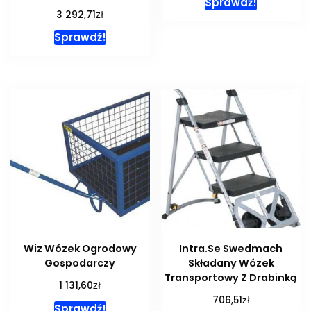
Sprawdź!
zł
3 292,71
Sprawdź!
Wiz Wózek Ogrodowy
Intra.Se Swedmach
Gospodarczy
Składany Wózek
Transportowy Z Drabinką
zł
1 131,60
zł
706,51
Sprawdź!