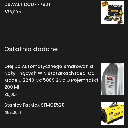
DeWALT DCD777S2T
zł
678,00
Ostatnio dodane
Olej Do Automatycznego Smarowania
Noży Tnących W Niszczarkach Ideal Od
Modelu 2240 Cc 5009 2Cc O Pojemności
200 Ml
zł
80,00
Stanley FatMax SFMCE520
zł
455,00