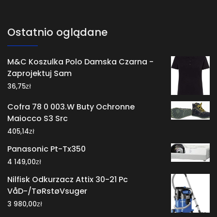
Ostatnio oglądane
M&C Koszulka Polo Damska Czarna -
Zaprojektuj Sam
zł
36,75
Cofra 78 0 003.W Buty Ochronne
Maiocco S3 Src
zł
405,14
Panasonic Pt-Tx350
zł
4 149,00
Nilfisk Odkurzacz Attix 30-21 Pc
VåD-/TøRstøVsuger
zł
3 980,00