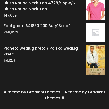
Bluza Round Neck Top 4728/Shpw/S
Bluza Round Neck Top
zł
147,00
Footguard 641850 200 Buty"Solid"
zł
260,09
Planeta według Kreta / Polska według
Kreta
zł
54,13
A theme by GradientThemes - A theme by Gradient
Themes ©