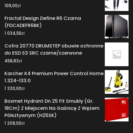
zł
109,00
Fractal Design Define R6 Czarna
(FDCADEFR6BK)
zł
1 034,56
Cofra 20770 DRUMSTEP obuwie ochronne
do ESD S3 SRC czarne/czerwone
zł
458,83
Karcher K4 Premium Power Control Home
1.324-133.0
zł
1 330,00
Boxmet Hydrant Dn 25 Fit Smukły (Gr.
18Cm) Z Miejscem Na Gaśnicę Z Wężem
Półsztywnym (H25SK)
zł
1 208,00