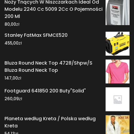
Noży Tnących W Niszczarkach Ideal Od
Modelu 2240 Cc 5009 2Cc O Pojemności
200 Ml
zł
80,00
Stanley FatMax SFMCE520
zł
455,00
Bluza Round Neck Top 4728/Shpw/S
Bluza Round Neck Top
zł
147,00
Footguard 641850 200 Buty"Solid"
zł
260,09
Planeta według Kreta / Polska według
Kreta
zł
54,13