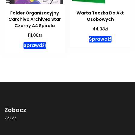
Folder Organizacyjny
Warta Teczka Do Akt
Carchivo Archivex Star
Osobowych
Czarny A4 Spirala
zł
44,08
zł
111,00
Sprawdź!
Sprawdź!
Zobacz
zzzzz