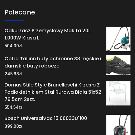
Polecane
Odkurzacz Przemysłowy Makita 20L
1.000W Klasa L
zł
504,00
Cofra Tallinn buty ochronne S3 męskie i
damskie buty robocze
zł
245,68
Domus Stile Style Brunelleschi Krzesło Z
Podłokietnikiem Stal Rurowa Biała 51x52
79 5cm 2szt.
zł
554,54
Bosch UniversalVac 15 06033D1100
zł
399,00