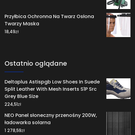
Przyłbica Ochronna Na Twarz Osłona
Twarzy Maska
zł
18,49
Ostatnio oglądane
Deltaplus Astispgb Low Shoes In Suede
Split Leather With Mesh Inserts S1P Src
Grey Blue Size
zł
224,51
NEO Panel słoneczny przenośny 200W,
ładowarka solarna
zł
1 278,59