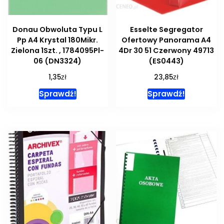
Donau Obwoluta Typu L
Esselte Segregator
Pp A4 Krystal 180Mikr.
Ofertowy Panorama A4
Zielona 1Szt. , 1784095Pl-
4Dr 30 51 Czerwony 49713
06 (DN3324)
(ES0443)
zł
zł
1,35
23,85
Sprawdź!
Sprawdź!