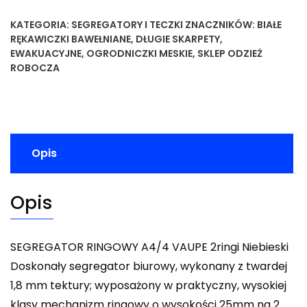
KATEGORIA:
SEGREGATORY I TECZKI
ZNACZNIKÓW:
BIAŁE
RĘKAWICZKI BAWEŁNIANE
,
DŁUGIE SKARPETY
,
EWAKUACYJNE
,
OGRODNICZKI MESKIE
,
SKLEP ODZIEŻ
ROBOCZA
Opis
Opis
SEGREGATOR RINGOWY A4/4 VAUPE 2ringi Niebieski
Doskonały segregator biurowy, wykonany z twardej
1,8 mm tektury; wyposażony w praktyczny, wysokiej
klasy mechanizm ringowy o wysokości 25mm na 2