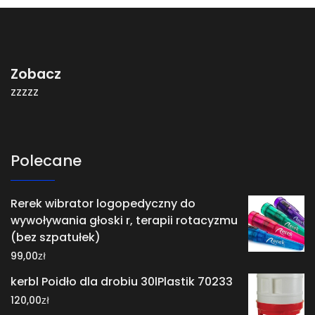
Zobacz
zzzzz
Polecane
Rerek wibrator logopedyczny do
wywoływania głoski r, terapii rotacyzmu
(bez szpatułek)
zł
99,00
kerbl Poidło dla drobiu 30lPlastik 70233
zł
120,00