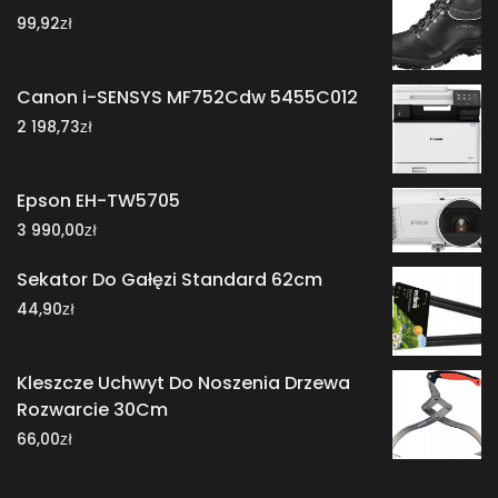
zł
99,92
Canon i-SENSYS MF752Cdw 5455C012
zł
2 198,73
Epson EH-TW5705
zł
3 990,00
Sekator Do Gałęzi Standard 62cm
zł
44,90
Kleszcze Uchwyt Do Noszenia Drzewa
Rozwarcie 30Cm
zł
66,00