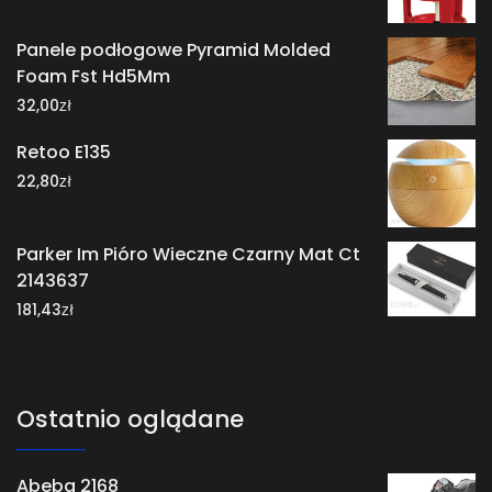
Panele podłogowe Pyramid Molded
Foam Fst Hd5Mm
zł
32,00
Retoo E135
zł
22,80
Parker Im Pióro Wieczne Czarny Mat Ct
2143637
zł
181,43
Ostatnio oglądane
Abeba 2168