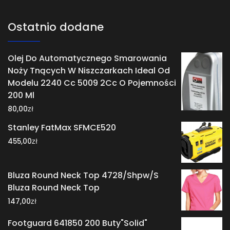
Ostatnio dodane
Olej Do Automatycznego Smarowania
Noży Tnących W Niszczarkach Ideal Od
Modelu 2240 Cc 5009 2Cc O Pojemności
200 Ml
zł
80,00
Stanley FatMax SFMCE520
zł
455,00
Bluza Round Neck Top 4728/Shpw/S
Bluza Round Neck Top
zł
147,00
Footguard 641850 200 Buty"Solid"