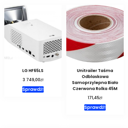
LG HF65LS
Unitrailer Taśma
Odblaskowa
zł
3 749,00
Samoprzylepna Biało
Czerwona Rolka 45M
Sprawdź!
zł
171,45
Sprawdź!