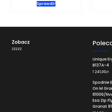
Sprawdź!
Zobacz
Polec
zzzzz
Unique E
B137A-4
zł
1 241,00
Spodnie Es
On M Gra
81006/Nv
Esa Zip Fl
Granat 8