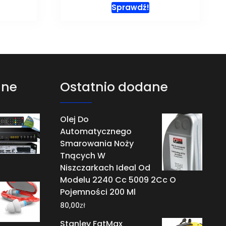
Sprawdź!
ane
Ostatnio dodane
Olej Do
Automatycznego
Smarowania Noży
Tnących W
Niszczarkach Ideal Od
Modelu 2240 Cc 5009 2Cc O
Pojemności 200 Ml
zł
80,00
Stanley FatMax