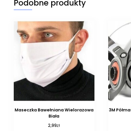
Podobne produkty
Maseczka Bawełniana Wielorazowa
3M Półma
Biała
zł
2,99