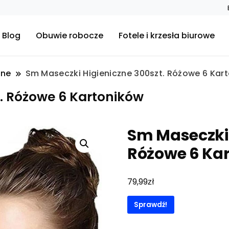
Blog
Obuwie robocze
Fotele i krzesła biurowe
nne
Sm Maseczki Higieniczne 300szt. Różowe 6 Kar
t. Różowe 6 Kartoników
Sm Maseczki 
Różowe 6 Ka
zł
79,99
Sprawdź!