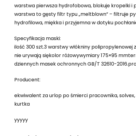
warstwa pierwsza hydrofobowa, blokuje kropelki i p
warstwa to gęsty filtr typu „meltblown” – filtruje 
hydrofilowa, miękka i przyjemna w dotyku pochłani
Specyfikacja maski:
ilość 300 szt.3 warstwy włókniny polipropylenow
nie urywają siękolor różowywymiary 175×95 mmter
dziennych masek ochronnych GB/T 32610-2016.prod
Producent:
ekwiwalent za urlop po śmierci pracownika, solvex,
kurtka
yyyyy