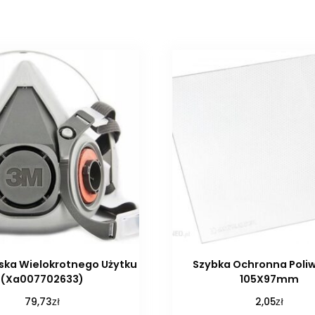
ska Wielokrotnego Użytku
Szybka Ochronna Poli
(Xa007702633)
105X97mm
zł
zł
79,73
2,05