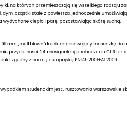
yłki, na których przemieszczają się wszelkiego rodzaju za
pył, dym, cząstki stałe z powietrza, jednocześnie umożliw
a wydychane ciepło i parę, pozostawiając skórę suchą.
ej z filtrem „meltblown”drucik dopasowujący maseczkę d
min przydatności: 24 miesiącekraj pochodzenia ChRLprod
ukt zgodny z normą europejską EN149:2001+A1:2009.
 wypadkiem studenckim jest:, rusztowania warszawskie sk