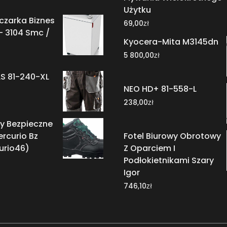
Użytku
zczarka Biznes
zł
69,00
- 3104 Smc /
Kyocera-Mita M3145dn
zł
5 800,00
S 81-240-XL
NEO HD+ 81-558-L
zł
238,00
y Bezpieczne
rcurio Bz
Fotel Biurowy Obrotowy
urio46)
Z Oparciem I
Podłokietnikami Szary
Igor
zł
746,10