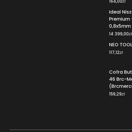
zł
164,00
Ideal Nis
Premium 
0,8x5mm
zł
14 399,00
NEO TOOL
zł
117,12
Cofra But
46 Brc-Me
(Brcmerc
zł
159,29