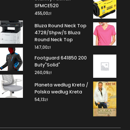
SFMCE520
zł
455,00
Bluza Round Neck Top
4728/Shpw/S Bluza
Round Neck Top
zł
147,00
Footguard 641850 200
Buty"Solid"
zł
260,09
Planeta według Kreta /
Polska według Kreta
zł
54,13