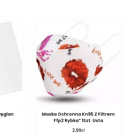
węglan
Maska Ochronna Kn95 Z Filtrem
Ffp2 Rybka” 1Szt. Usta
zł
2,99