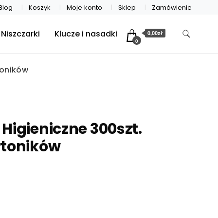
Blog
Koszyk
Moje konto
Sklep
Zamówienie
Niszczarki
Klucze i nasadki
0,00zł
0
toników
Higieniczne 300szt.
rtoników