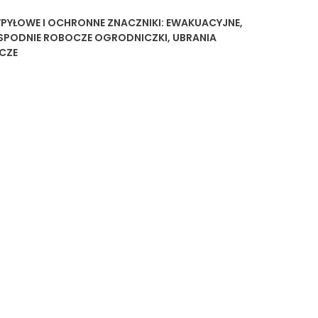
WPYŁOWE I OCHRONNE
ZNACZNIKI:
EWAKUACYJNE
,
SPODNIE ROBOCZE OGRODNICZKI
,
UBRANIA
CZE