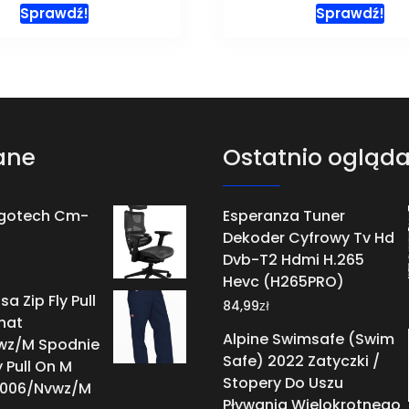
Sprawdź!
Sprawdź!
ane
Ostatnio ogląd
rgotech Cm-
Esperanza Tuner
Dekoder Cyfrowy Tv Hd
Dvb-T2 Hdmi H.265
Hevc (H265PRO)
a Zip Fly Pull
zł
84,99
nat
Alpine Swimsafe (Swim
wz/M Spodnie
Safe) 2022 Zatyczki /
y Pull On M
Stopery Do Uszu
1006/Nvwz/M
Pływania Wielokrotnego