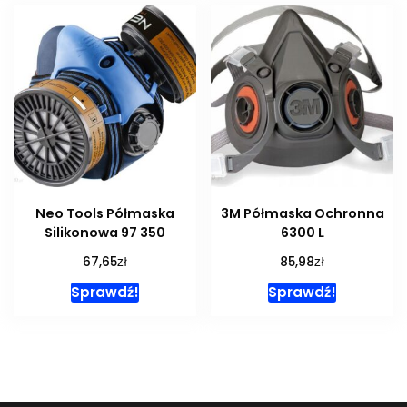
Neo Tools Półmaska
3M Półmaska Ochronna
Silikonowa 97 350
6300 L
zł
zł
67,65
85,98
Sprawdź!
Sprawdź!