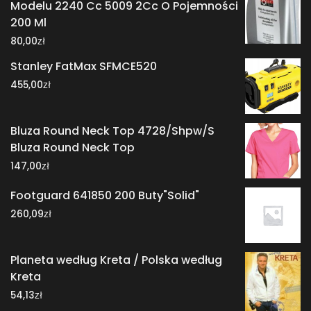
Modelu 2240 Cc 5009 2Cc O Pojemności
200 Ml
zł
80,00
Stanley FatMax SFMCE520
zł
455,00
Bluza Round Neck Top 4728/Shpw/S
Bluza Round Neck Top
zł
147,00
Footguard 641850 200 Buty"Solid"
zł
260,09
Planeta według Kreta / Polska według
Kreta
zł
54,13