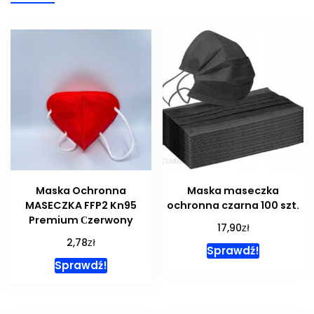
Maska Ochronna
Maska maseczka
MASECZKA FFP2 Kn95
ochronna czarna 100 szt.
Premium Сzerwony
zł
17,90
zł
2,78
Sprawdź!
Sprawdź!