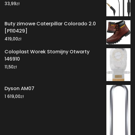
zł
33,99
Buty zimowe Caterpillar Colorado 2.0
[P110429]
zł
419,00
Coloplast Worek Stomijny Otwarty
146910
zł
11,50
Dyson AM07
zł
1 619,00