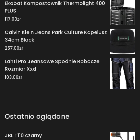
Ekobat Kompostownik Thermolight 400
PLUS
zł
117,00
Calvin Klein Jeans Park Culture Kapelusz
34cm Black
zł
257,00
Lahti Pro Jeansowe Spodnie Robocze
Rozmiar Xxxl
zł
103,06
Ostatnio oglądane
JBL T110 czarny