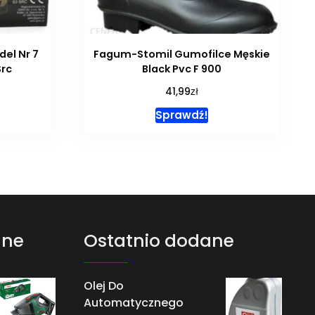
el Nr 7
Fagum-Stomil Gumofilce Męskie
Src
Black Pvc F 900
zł
41,99
Sprawdź!
ane
Ostatnio dodane
Olej Do
Automatycznego