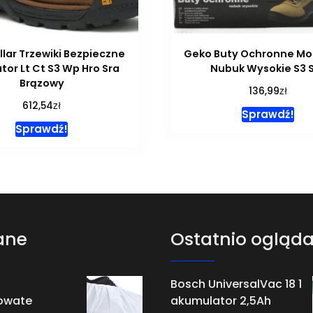
llar Trzewiki Bezpieczne
Geko Buty Ochronne Mod
tor Lt Ct S3 Wp Hro Sra
Nubuk Wysokie S3 
Brązowy
zł
136,99
zł
612,54
Sprawdź!
Sprawdź!
ane
Ostatnio ogląd
Bosch UniversalVac 18 1
owate
akumulator 2,5Ah