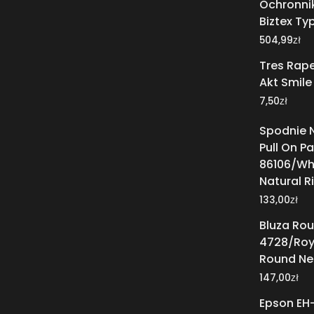
Ochronni
Biztex Ty
zł
504,99
Tres Rape
Akt Smile 
zł
7,50
Spodnie N
Pull On P
86106/Wh
Natural Ri
zł
133,00
Bluza Ro
4728/Roy
Round Ne
zł
147,00
Epson EH