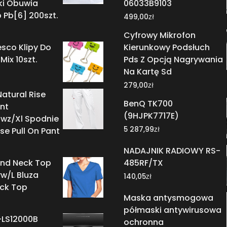
ki Obuwia
06033B9103
p Pb[6] 200szt.
zł
499,00
Cyfrowy Mikrofon
sco Klipy Do
Kierunkowy Podsłuch
Mix 10szt.
Pds Z Opcją Nagrywania
Na Kartę Sd
zł
279,00
atural Rise
BenQ TK700
ant
(9HJPK7717E)
wz/Xl Spodnie
zł
5 287,99
se Pull On Pant
NADAJNIK RADIOWY RS-
und Neck Top
485RF/TX
w/L Bluza
zł
140,05
ck Top
Maska antysmogowa
półmaski antywirusowa
-LS12000B
ochronna