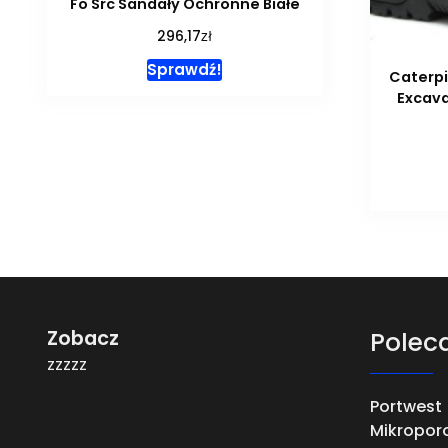
Fo Src Sandały Ochronne Białe
zł
296,17
Sprawdź!
Caterpi
Excava
Zobacz
Polec
zzzzz
Portwest
Mikropor