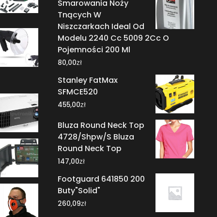
Smarowania Noży
Tnących W
Niszczarkach Ideal Od
Modelu 2240 Cc 5009 2Cc O
Pojemności 200 Ml
zł
80,00
Stanley FatMax
SFMCE520
zł
455,00
Bluza Round Neck Top
4728/Shpw/S Bluza
Round Neck Top
zł
147,00
Footguard 641850 200
Buty"Solid"
zł
260,09