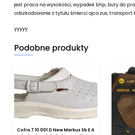
jest praca na wysokości, wypadek bhp, buty do pra
odszkodowanie z tytułu śmierci ojca zus, transpor
yyyyy
Podobne produkty
Cofra 7 10 001.D New Markus Sb E A