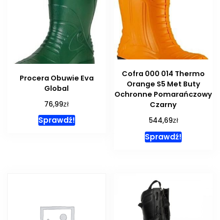
Cofra 000 014 Thermo
Procera Obuwie Eva
Orange S5 Met Buty
Global
Ochronne Pomarańczowy
zł
76,99
Czarny
zł
Sprawdź!
544,69
Sprawdź!