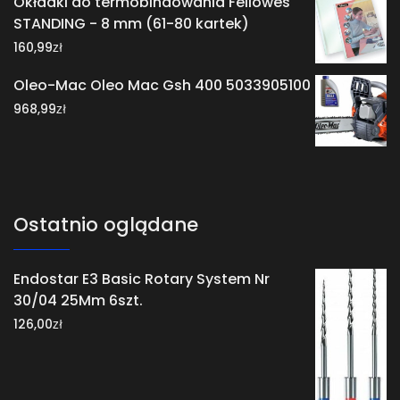
Okładki do termobindowania Fellowes
STANDING - 8 mm (61-80 kartek)
zł
160,99
Oleo-Mac Oleo Mac Gsh 400 5033905100
zł
968,99
Ostatnio oglądane
Endostar E3 Basic Rotary System Nr
30/04 25Mm 6szt.
zł
126,00