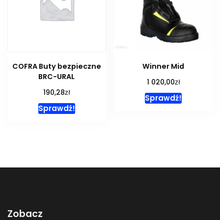
COFRA Buty bezpieczne
Winner Mid
BRC-URAL
zł
1 020,00
zł
190,28
Sprawdź!
Sprawdź!
Zobacz