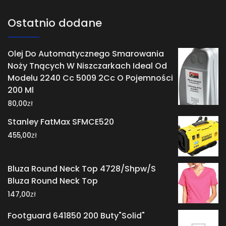
Ostatnio dodane
Olej Do Automatycznego Smarowania
Noży Tnących W Niszczarkach Ideal Od
Modelu 2240 Cc 5009 2Cc O Pojemności
200 Ml
zł
80,00
Stanley FatMax SFMCE520
zł
455,00
Bluza Round Neck Top 4728/Shpw/S
Bluza Round Neck Top
zł
147,00
Footguard 641850 200 Buty"Solid"