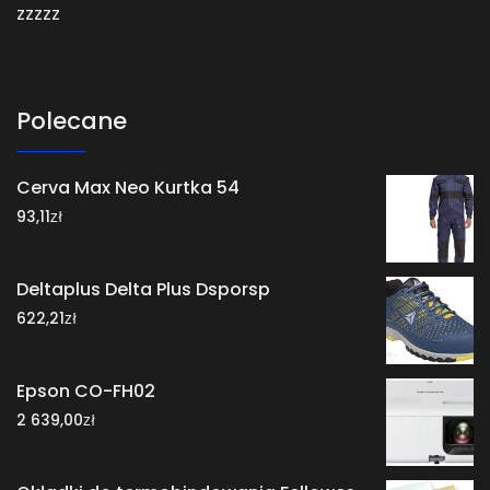
zzzzz
Polecane
Cerva Max Neo Kurtka 54
zł
93,11
Deltaplus Delta Plus Dsporsp
zł
622,21
Epson CO-FH02
zł
2 639,00