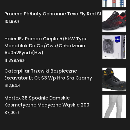
Procera Półbuty Ochronne Texo Fly Red S1
zł
101,99
Haier 1Fz Pompa Ciepła 5/5kW Typu
Monoblok Do Co/Cwu/Chłodzenia
Au052Fycrb(Hw)
zł
11 399,99
Caterpillar Trzewiki Bezpieczne
Excavator Lt Ct S3 Wp Hro Sra Czarny
zł
612,54
Martex 38 Spodnie Damskie
Kosmetyczne Medyczne Wąskie 200
zł
87,00